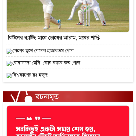
লিটনের ব্যাটিং মানে চোখের আরাম, মনের শান্তি
পেলের মুখে পেলের হাজারতম গোল
রোনালদো-মেসি: কোন বছরে কত গোল
বিশ্বকাপের রঙ হলুদ!