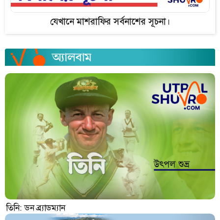
যেখানে মাশরাফির সর্বনাশের সূচনা।
তিনি: ডন ব্র্যাডম্যান