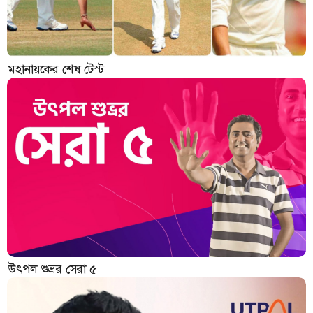
মহানায়কের শেষ টেস্ট
উৎপল শুভ্রর সেরা ৫