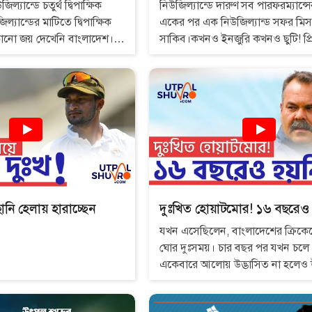
ল্যান্ডে চতুর্থ দ্বিপাক্ষিক
নিউজিল্যান্ডে দারুণ সব পারফরম্যান্
্যান্ডের মাটিতে দ্বিপাক্ষিক
একের পর এক নিউজিল্যান্ড সফর মি
নো জয় দেখেনি বাংলাদেশ।
সাকিব।কখনও ইনজুরি কখনও ছুটি! প্র
 ম্যাচের সবকটিই হেরেছে
প্রতিপক্ষের বিপক্ষে এতগুলো ম্যাচ মি
ারি থেকে মাউন্ট মঙ্গানুইয়ে
একটুও সাকিবকে পোড়ায় না?
স্টে মাঠে নামবে বাংলাদেশ দল।
দের জয় পাবার সম্ভাবনা
নি হেলায় হারাচ্ছেন
দুঃখিত হোয়াটমোর! ১৬ বছরেও 
যখন এসেছিলেন, বাংলাদেশের ক্রিকে
ঘোর দুঃসময়। চার বছর পর যখন চলে
একেবারে আলোয় উদ্ভাসিত না হলেও উ
গ্রাফটা স্পষ্টই ঊর্ধ্বমুখী। তবে ১৬ বছ
দুর্ভাগ্যজনকভাবে ক্রিকেট সেই একই 