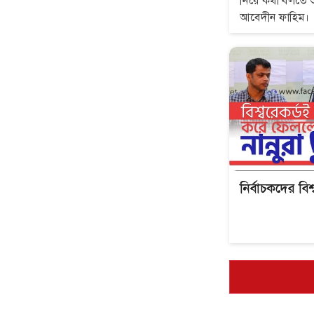
নিয়ে কথা বলতে শুভ্র.আলাপে এসেছেন নাজমূল
আবেদীন ফাহিম।
নির্বাচকদের বিশ্