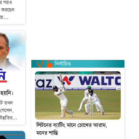
সের পরও
স করছেন
িয়
স করা কি
হয়নি।
টে তখন
 গেলেন,
ন্নতির
লিটনের ব্যাটিং মানে চোখের আরাম,
র পরেও
মনের শান্তি
জায়গায় পরে