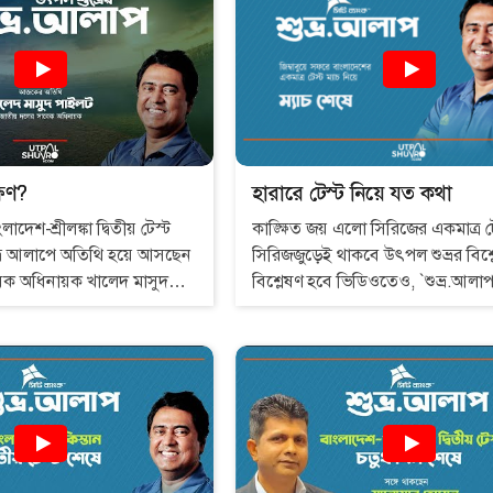
আছে। যে সমস্যাগুলো নিয়ে ১৬ বছর
হতো,সেই একই সমস্যা রয়ে গেছে 
্ষণ?
হারারে টেস্ট নিয়ে যত কথা
াদেশ-শ্রীলঙ্কা দ্বিতীয় টেস্ট
কাঙ্ক্ষিত জয় এলো সিরিজের একমাত্র ট
শুভ্র আলাপে অতিথি হয়ে আসছেন
সিরিজজুড়েই থাকবে উৎপল শুভ্রর বিশ্
েক অধিনায়ক খালেদ মাসুদ
বিশ্লেষণ হবে ভিডিওতেও, `শুভ্র.আলা