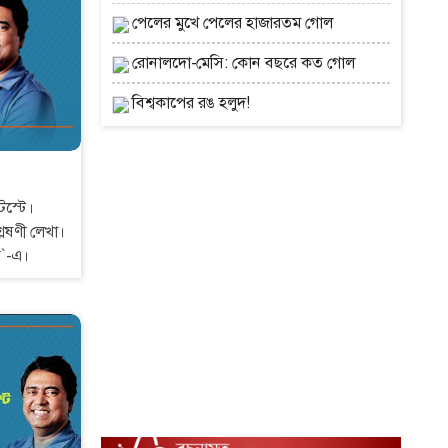
 আগেও কথা
পেলের মুখে পেলের হাজারতম গোল
আজও।
রোনালদো-মেসি: কোন বছরে কত গোল
বিশ্বকাপের রঙ হলুদ!
েস্টে।
লেষণী লেখা।
প`-এ।