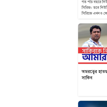
গত পাঁচ বছরে নিউজি
সিরিজ। তবে নিউজিল
সিরিজে এখনও কো
সবমিলিয়ে মোট ৩২
টাইগাররা। ১ জানুয়
সিরিজের প্রথম টে
সে টেস্টে টাইগার
কতটুকু?
অমরত্বের হাতছা
সাকিব