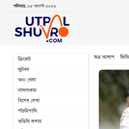
শনিবার,
০৮ আগস্ট ২০২৬
শুভ্র.আলাপ
ভিড
ক্রিকেট
ফুটবল
অন্য খেলা
সাক্ষাৎকার
বিশেষ লেখা
পাঁচমিশালি
অতিথি কলাম