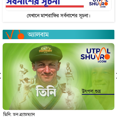
যেখানে মাশরাফির সর্বনাশের সূচনা।
তিনি: ডন ব্র্যাডম্যান