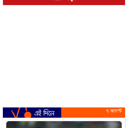
৭ আগস্ট