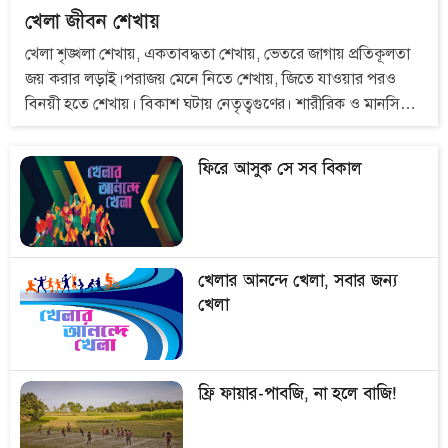
খেলা জীবন শেখায়
খেলা শৃঙ্খলা শেখায়, একতাবদ্ধতা শেখায়, ভেতরে জাগায় প্রতিকূলতা
জয় করার লড়াই।পরাজয় মেনে নিতে শেখায়, জিতে যাওয়ার পরও
বিনয়ী হতে শেখায়। বিকাশ ঘটায় নেতৃত্বগুণের। শারীরিক ও মানসিক
সুস্থতায় খেলার ভূমিকা তো না বললেও চলে।
ফিরে আসুক সে সব বিকাল
খেলার আনন্দে খেলা, সবার জন্য
খেলা
ফ্রি ফায়ার-পাবজি, না হলে বাজি!