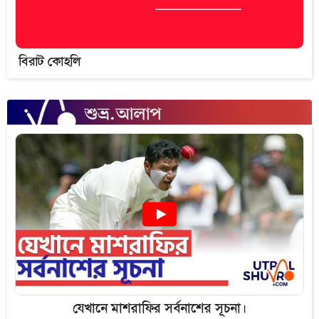
বিরাট কোহলি
যেখানে মাশরাফির সর্বনাশের সূচনা।