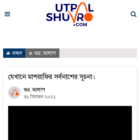
প্রচ্ছদ
শুভ্র.আলাপ
যেখানে মাশরাফির সর্বনাশের সূচনা।
শুভ্র.আলাপ
৩১ ডিসেম্বর ২০২১