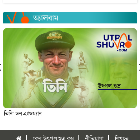
তিনি: ডন ব্র্যাডম্যান
কেন উৎপল শুভ্র.কম
নীতিমালা
লিখতে