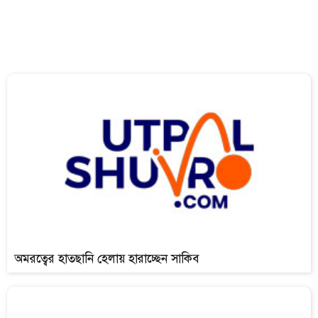
অমরত্বের হাতছানি হেলায় হারাচ্ছেন সাকিব