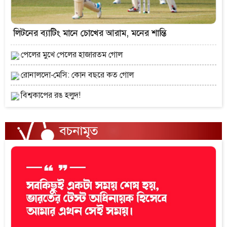
লিটনের ব্যাটিং মানে চোখের আরাম, মনের শান্তি
পেলের মুখে পেলের হাজারতম গোল
রোনালদো-মেসি: কোন বছরে কত গোল
বিশ্বকাপের রঙ হলুদ!