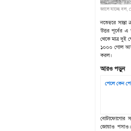
জালে যাচ্ছে বল,
নভেম্বরে সান্ত
উত্তর পূর্বের
থেকে মাত্র দুই
১০০০ গোল আমা
করল।
আরও পড়ুন
পেলে কেন পে
বোটাফোগোর সাথ
জোয়াও পসাও।সে