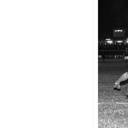
উৎপল শুভ্রর সেরা ৫
নেপথ্যের মা