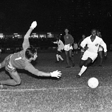
শরাফি
আশরাফুলের কাছে খোলা চিঠি