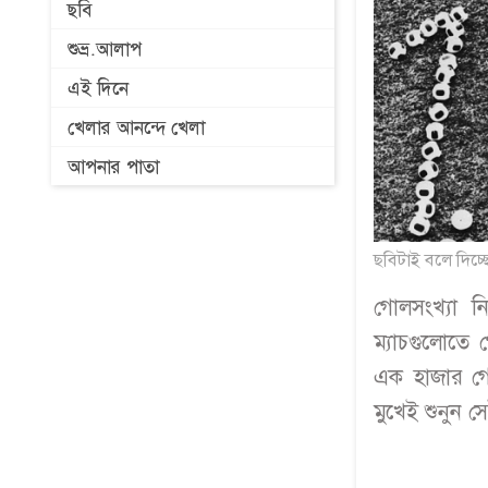
ছবি
শুভ্র.আলাপ
এই দিনে
খেলার আনন্দে খেলা
আপনার পাতা
ছবিটাই বলে দিচ্ছ
গোলসংখ্যা ন
ম্যাচগুলোতে 
এক হাজার গো
মুখেই শুনুন স