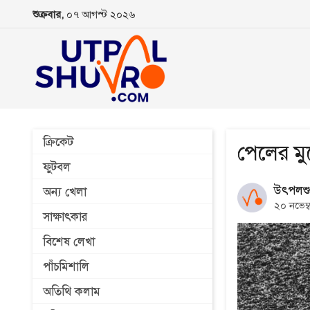
শুক্রবার,
০৭ আগস্ট ২০২৬
ক্রিকেট
পেলের ম
ফুটবল
উৎপলশু
অন্য খেলা
২০ নভেম
সাক্ষাৎকার
বিশেষ লেখা
পাঁচমিশালি
অতিথি কলাম