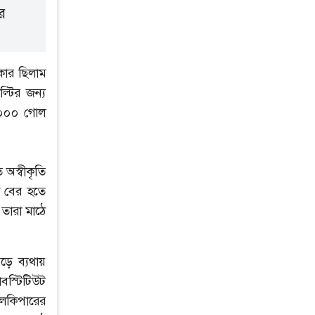
র
েকার ছিলাম
্টির জন্য
১০০০ গোল
 অস্বীকৃতি
ে বের হতে
তারা মাঠে
ড়ে ব্যথায়
স্টিটিউট
লকিপারের