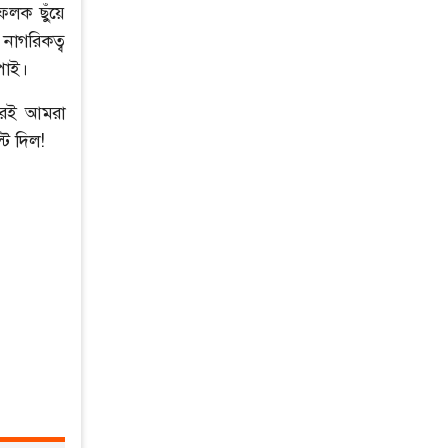
ফলক ছুঁয়ে
াগরিকত্ব
পাই।
 পরই আমরা
টি দিল!