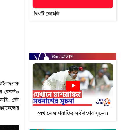
বিরাট কোহলি
 মাইলফলক
র রেকর্ডও
োরিং রেট
যামেঙ্গোর
যেখানে মাশরাফির সর্বনাশের সূচনা।