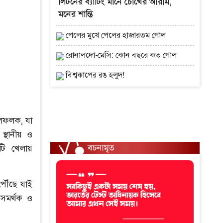
লিটনের ব্যাটিং মানে চোখের আরাম,
মনের শান্তি
পেলের মুখে পেলের হাজারতম গোল
রোনালদো-মেসি: কোন বছরে কত গোল
বিশ্বকাপের রঙ হলুদ!
ইলফলক, যা
্থানীয় ও
টি খেলায়
পৌঁছে যাই
সমর্থক ও