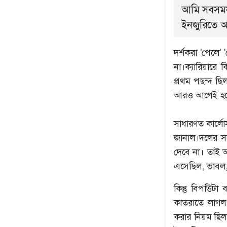
আমি সবসময়
ইনজুরিতে আ
দর্শকরা 'পেলে'
না।ক্যারিয়ারে 
প্রথম পছন্দ 
আরও আগেই হয়
সাধারণত কার্লোস
জানাল।দলের সব
দেবে না। তাই আ
এসেছিল, ভাবল
কিন্তু বিপত্ত
কাতরাতে লাগল
করার নিয়ম ছি