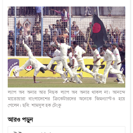
ল্যাপ অব অনার আর নিছক ল্যাপ অব অনার থাকল না। আনন্দে
মাতোয়ারা বাংলাদেশের ক্রিকেটারদের অনেকে জিমন্যাস্টও হয়ে
গেলেন। ছবি: শামসুল হক টেংকু
আরও পড়ুন