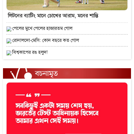
লিটনের ব্যাটিং মানে চোখের আরাম, মনের শান্তি
পেলের মুখে পেলের হাজারতম গোল
রোনালদো-মেসি: কোন বছরে কত গোল
বিশ্বকাপের রঙ হলুদ!