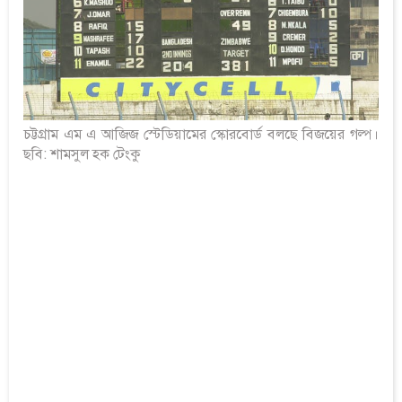
চট্টগ্রাম এম এ আজিজ স্টেডিয়ামের স্কোরবোর্ড বলছে বিজয়ের গল্প।
ছবি: শামসুল হক টেংকু