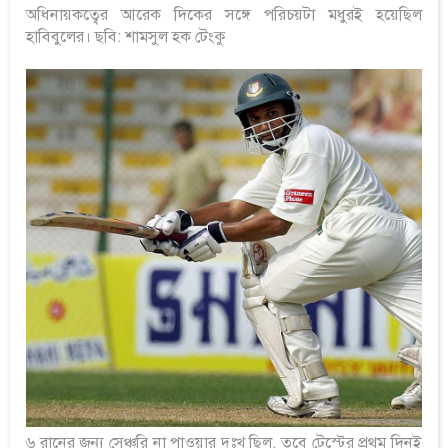
অধিনায়কত্বের আরেক দিকের সঙ্গে পরিচয়টা মধুরই হয়েছিল
হাবিবুলের। ছবি: শামসুল হক টেংকু
৬ রানের জন্য সেঞ্চুরি না পাওয়ার দুঃখ ছিল, তবে টেস্টের প্রথম দিনই