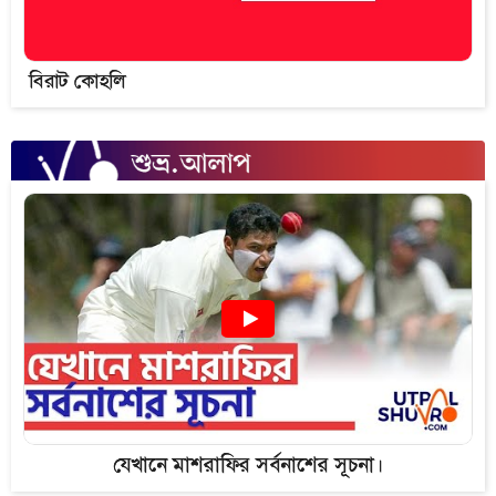
বিরাট কোহলি
যেখানে মাশরাফির সর্বনাশের সূচনা।