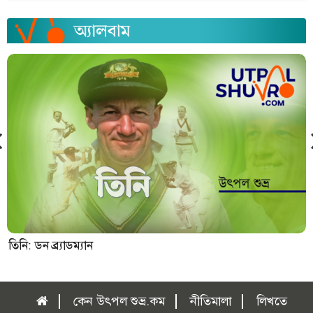
তিনি: ডন ব্র্যাডম্যান
কেন উৎপল শুভ্র.কম
নীতিমালা
লিখতে