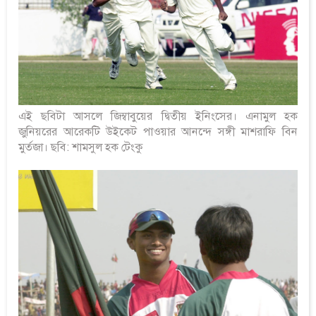
এই ছবিটা আসলে জিম্বাবুয়ের দ্বিতীয় ইনিংসের। এনামুল হক
জুনিয়রের আরেকটি উইকেট পাওয়ার আনন্দে সঙ্গী মাশরাফি বিন
মুর্তজা। ছবি: শামসুল হক টেংকু