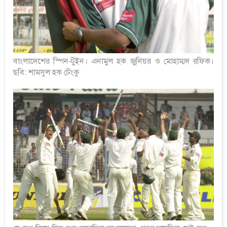
বাংলাদেশের স্পিন-টুইন। এনামুল হক জুনিয়র ও মোহাম্মদ রফিক।
ছবি: শামসুল হক টেংকু