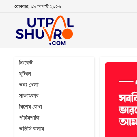
রোববার,
০৯ আগস্ট ২০২৬
ক্রিকেট
ফুটবল
অন্য খেলা
সাক্ষাৎকার
বিশেষ লেখা
পাঁচমিশালি
অতিথি কলাম