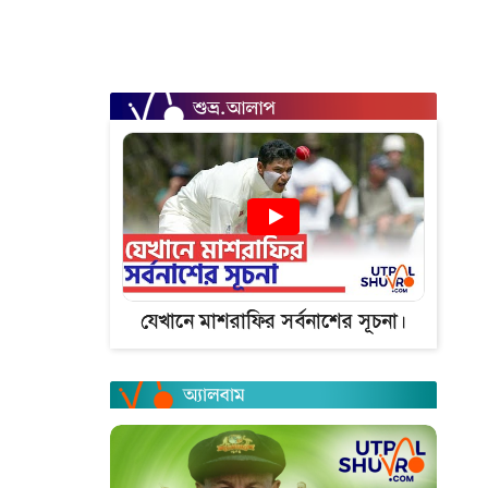
যেখানে মাশরাফির সর্বনাশের সূচনা।