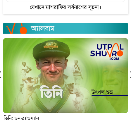
যেখানে মাশরাফির সর্বনাশের সূচনা।
তিনি: ডন ব্র্যাডম্যান