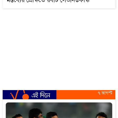
৭ আগস্ট