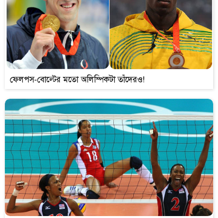
ফেলপস-বোল্টের মতো অলিম্পিকটা তাঁদেরও!