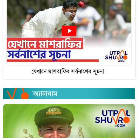
যেখানে মাশরাফির সর্বনাশের সূচনা।