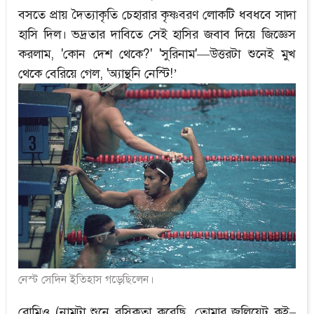
বসতে প্রায় দৈত্যাকৃতি চেহারার কৃষ্ণবরণ লোকটি ধবধবে সাদা
হাসি দিল। ভদ্রতার দাবিতে সেই হাসির জবাব দিয়ে জিজ্ঞেস
করলাম, 'কোন দেশ থেকে?' 'সুরিনাম'—উত্তরটা শুনেই মুখ
থেকে বেরিয়ে গেল, 'অ্যান্থনি নেস্টি!’
নেস্ট সেদিন ইতিহাস গড়েছিলেন।
রোমিও (নামটা শুনে রসিকতা করেছি, তোমার জুলিয়েট কই–