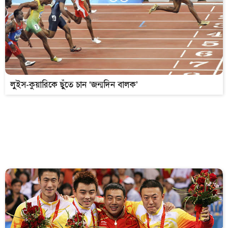
লুইস-কুয়ারিকে ছুঁতে চান ‘জন্মদিন বালক’