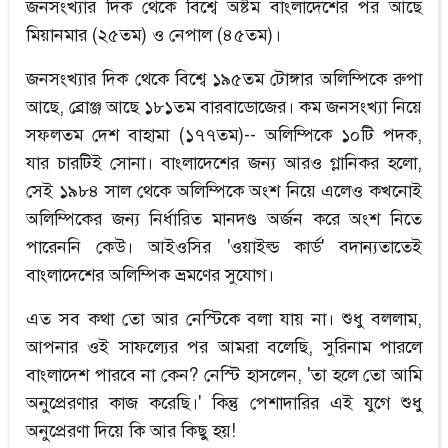
জনসংখ্যার দিক থেকে বিশ্বে অষ্টম বাংলাদেশের পর আছে
মিয়ানমার (২৫তম) ও নেপাল (৪৫তম)।
জনসংখ্যার দিক থেকে বিশ্বে ১৯৫তম টোঙ্গার অলিম্পিকে রুপা
আছে, ব্রোঞ্জ আছে ১৮১তম বারবাডোজের। কম জনসংখ্যা নিয়ে
সফলতম দেশ বাহামা (১৭৭তম)-- অলিম্পিকে ১০টি পদক,
যার চারটিই সোনা। বাংলাদেশের জন্য আরও গ্লানিকর হলো,
সেই ১৯৮৪ সাল থেকে অলিম্পিকে অংশ নিয়ে এলেও কখনোই
অলিম্পিকের জন্য নির্ধারিত মানদণ্ড অর্জন করে অংশ নিতে
পারেননি কেউ। আইওসির 'ওয়াইল্ড কার্ড' বদান্যতাতেই
বাংলাদেশের অলিম্পিক ভ্রমণের সুযোগ।
এত সব কথা তো আর নেস্টিকে বলা যায় না। শুধু বললাম,
আপনার ওই সাফল্যের পর আমরা বলেছি, সুরিনাম পারলে
বাংলাদেশ পারবে না কেন? নেস্টি হাসলেন, 'তা হলে তো আমি
অনুপ্রেরণার কাজ করেছি।' কিন্তু পেশাদারির এই যুগে শুধু
অনুপ্রেরণা দিয়ে কি আর কিছু হয়!