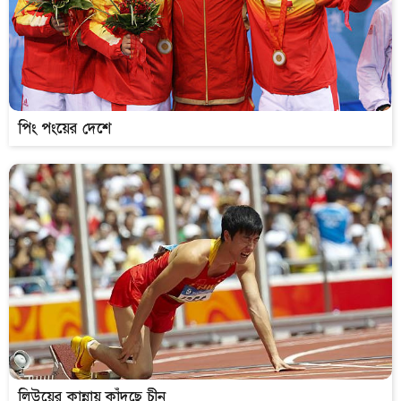
পিং পংয়ের দেশে
লিউয়ের কান্নায় কাঁদছে চীন