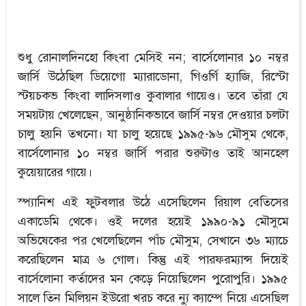
শুধু রোনালদিনহো কিংবা মেসিই নন; বার্সেলোনার ১০ নম্বর
জার্সি উঠেছিল ডিয়েগো ম্যারাডোনা, গিওর্গি হ্যাজি, রিস্টো
স্টয়চকভ কিংবা লাদিসলাও কুবালার গায়েও। তবে তাঁরা যে
সময়টায় খেলেছেন, আনুষ্ঠানিকভাবে জার্সি নম্বর দেওয়ার চলটা
চালু হয়নি তখনো। যা চালু হয়েছে ১৯৯৫-৯৬ মৌসুম থেকে,
বার্সেলোনার ১০ নম্বর জার্সি পরার শুরুটাও তাই আনহেল
কুয়েয়ারের গায়ে।
স্প্যানিশ এই ফুটবলার উঠে এসেছিলেন রিয়াল বেতিসের
একাডেমি থেকে। ওই দলের হয়েই ১৯৯০-৯১ মৌসুমে
অভিষেকের পর খেলেছিলেন পাঁচ মৌসুম, সেখানে ৩৬ ম্যাচে
করেছিলেন মাত্র ৬ গোল। কিন্তু এই পারফরম্যান্স দিয়েই
বার্সেলোনা কর্তাদের মন কেড়ে নিয়েছিলেন পুরোপুরি। ১৯৯৫
সালে তিন মিলিয়ন ইউরো খরচ করে ন্যু ক্যাম্পে নিয়ে এসেছিল