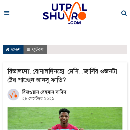
প্রচ্ছদ
ফুটবল
রিভালদো, রোনালদিনহো, মেসি...জার্সির ওজনটা
টের পাচ্ছেন আনসু ফাতি?
রিজওয়ান রেহমান সাদিদ
২৮ সেপ্টেম্বর ২০২১