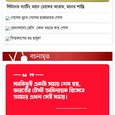
লিটনের ব্যাটিং মানে চোখের আরাম, মনের শান্তি
পেলের মুখে পেলের হাজারতম গোল
রোনালদো-মেসি: কোন বছরে কত গোল
বিশ্বকাপের রঙ হলুদ!