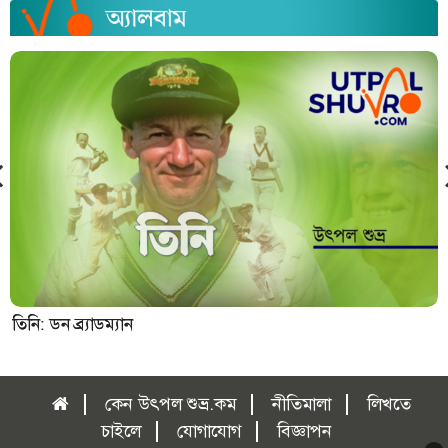
তিনি: ডন ব্র্যাডম্যান
কেন উৎপল শুভ্র.কম
নীতিমালা
লিখতে
চাইলে
যোগাযোগ
বিজ্ঞাপন