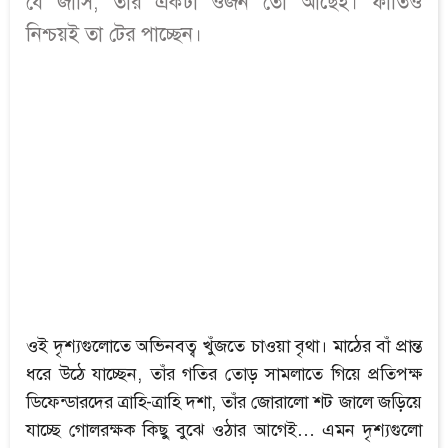
যে জার্সি, তার একটা ওজন তো আছেই। ফাতিও
নিশ্চয়ই তা টের পাচ্ছেন।
ওই দৃশ্যগুলোতে অভিনবত্ব খুঁজতে চাওয়া বৃথা। মাঠের বাঁ প্রান্ত
ধরে উঠে যাচ্ছেন, তাঁর গতির তোড় সামলাতে গিয়ে প্রতিপক্ষ
ডিফেন্ডারদের ত্রাহি-ত্রাহি দশা, তাঁর জোরালো শট জালে জড়িয়ে
যাচ্ছে গোলরক্ষক কিছু বুঝে ওঠার আগেই… এমন দৃশ্যগুলো