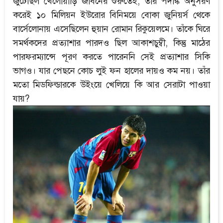
জুটেছিল খেলোয়াড়ি জীবনের শুরুতেই, তাঁর পদাঙ্ক অনুসরণ
করেই ১০ মিলিয়ন ইউরোর বিনিময়ে বোকা জুনিয়র্স থেকে
বার্সেলোনায় এসেছিলেন হুয়ান রোমান রিকুয়েলমে। তাঁকে ঘিরে
সমর্থকদের প্রত্যাশার পারদও ছিল আকাশচুম্বী, কিন্তু মাঠের
পারফরম্যান্সে পূরণ করতে পারেননি সেই প্রত্যাশার সিকি
ভাগও। যার পেছনে কোচ লুই ফন হালের দায়ও কম নয়। তাঁর
মতো মিডফিল্ডারকে উইংয়ে খেলিয়ে কি আর সেরাটা পাওয়া
যায়?