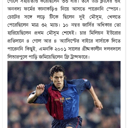
গোলে সহায়তাও করেছিলেন ৩৩ বার। তবে ডাচ ক্লাবের ওই
অনবদ্য ফর্মের কানাকড়িও নিয়ে আসতে পারেননি স্পেনে।
চোটের সঙ্গে লড়ে টিকে ছিলেন দুই মৌসুম, খেলতে
পেরেছিলেন মাত্র ৩২ ম্যাচ। ১০ নম্বর জার্সির অধিকার তো
হারিয়েছিলেন প্রথম মৌসুম শেষেই। চার মিলিয়ন ইউরোর
প্রতিদানে ৪ গোল আর ৪ অ্যাসিস্টের বাইরে বার্সাকে দিতে
পারেননি কিছুই, এমনকি ২০০১ সালের গ্রীষ্মকালীন দলবদলে
লিভারপুলে পাড়ি জমিয়েছিলেন ফ্রি ট্রান্সফারে।