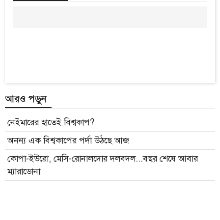
আরও পড়ুন
নেইমারের হাতেই বিশ্বকাপ?
অনন্য এক বিশ্বকাপের পর্দা উঠছে আজ
কোপা-ইউরো, মেসি-রোনালদোর দলবদল...বছর শেষে আবার
ম্যারাডোনা