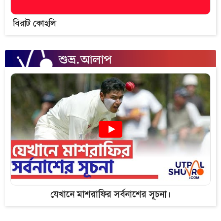
বিরাট কোহলি
যেখানে মাশরাফির সর্বনাশের সূচনা।