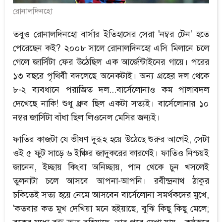
রোনালদিনহো
তবুও রোনালদিনহো বার্সার ইতিহাসের সেরা 'নম্বর টেন' হতে
পেরেছেন কই? ২০০৮ সালে রোনালদিনহো এসি মিলানে চলে
গেলে জার্সিটা ফের উঠেছিল এক আর্জেন্টাইনের গায়ে। পরের
১৩ বছরে পৃথিবী বদলেছে অনেকটাই। অন্য গ্রহের দল থেকে
৮-২ ব্যবধানে পরাজিত দল...বার্সেলোনাও কম পালাবদল
দেখেছে নাকি! শুধু ধ্রুব ছিল একটা সত্যই। বার্সেলোনার ১০
নম্বর জার্সিটা বাঁধা ছিল লিওনেল মেসির জন্যই।
ফাতির কাজটা যে ভীষণ দুরূহ হয়ে উঠেছে শুরুর আগেই, সেটা
ওই ৫ ফুট সাড়ে ৬ ইঞ্চির জাদুকরের কারণেই। ফাতিও নিশ্চয়ই
জানেন, ইচ্ছায় কিংবা অনিচ্ছায়, পান থেকে চুন খসলেই
তুলনাটা চলে আসবে আপনা-আপনি। রবীন্দ্রনাথ ঠাকুর
চকিতেই সত্য হয়ে নেমে আসবেন বার্সেলোনা সমর্থকদের মুখে,
'কতবার কত মুখ দেখিয়া মনে হইয়াছে, বুঝি কিছু কিছু মেলে;