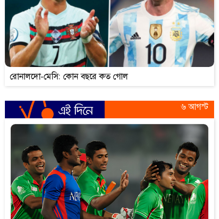
রোনালদো-মেসি: কোন বছরে কত গোল
৬ আগস্ট