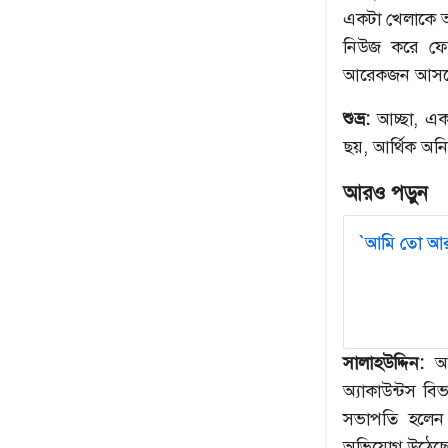
একটা খেলাকে আম
নিউজ করে ফে
আরেকজন আসবে, 
শুভ্র:
আচ্ছা, এক
ছয়, আর্থিক অ
আরও পড়ুন
`আমি তো আর 
সালাহউদ্দিন:
আম
অ্যাকাউন্টস বি
সভাপতি হলেন 
অভিযোগ উঠেছে,