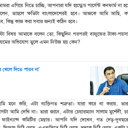
রা এগিয়ে নিতে চাচ্ছি, আপনারা যদি হান্ড্রেড পার্সেন্ট কনফার্ম না
লেন, তাহলে ক্ষতিটা বাংলাদেশেরই হবে। আজকে আমি আছি, 
কিন্তু কাজ করা সবার জন্যই কঠিন হবে।
টা বিষয় আমাকে বলেন তো, কিছুদিন পরপরই বাফুফের টাকা-পয়সা
নিয়মের অভিযোগ তুলে এমন নিউজ হয় কেন?
খেলে দিতে পারব না`
`আমি তো আর খেল
পারব না`
ি মনে করি, এটা ব্যক্তিগত শত্রুতা। যারা করে বা করায়, তার
ভাগটা আমি দেখি না। তারা জানে, এটার চেয়ারম্যান সালাম মুর্শেদী, 
ফাইন্যান্স কমিটির মেম্বার। আপনি যদি দেখেন, গত দেড়-দুবছর
 ফিফায় চিঠি গেছে, এএফসিতে চিঠি গেছে, দুদকে চিঠি গেছে; একট