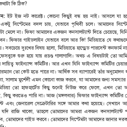
কথাটা কি ঠিক?
িন:
ইট ইজ নট কারেক্ট। কোনো কিছুই বন্ধ হয় নাই। আসলে যা হয়
একটু সিস্টেমের বদল চায়, যেভাবে পৃথিবী চলে। আমাদের সিস্টে
েমটা মেলে না। ফিফা আমাদের একজন কনসালট্যান্ট দিতে চেয়েছে, যি
াবেন। ফিফার গাইডলাইন যেভাবে বলে আর কি! মিডিয়াতে যে কথাগ
য়। সবচেয়ে দুঃখের বিষয় হলো, মিডিয়াতে হান্ড্রেড পারসেন্ট কনফার্ম 
েসবুকে শুরু হয়ে যায় প্রচণ্ড গালাগালি। অথচ এ বিষয়টাই তো আমি
দায়িত্ব ফাইন্যান্স কমিটির। আর এখন যিনি ফাইন্যান্স কমিটির চেয়ারম
ারম্যান তো কেউ হতে পারে না। আর্থিক সব ব্যাপারেই তাঁর অনুমোদন
া, সালাম মুর্শেদী এমন কোনো কাজ করবে, যা আমাদের জন্য সমস্যার
তু মিডিয়া তো হাফহার্টেড কিছু শুনেই নিউজ করে ফেলে, এখন তো 
 কিছু করতেও পারি না। আজ (মঙ্গলবার) ফিফার ফাইন্যান্স কমিটির চে
্যান্ট এবং জেনারেল সেক্রেটারির সঙ্গে আমার কথা হয়েছে। সেখানে 
া যদি রাজি থাকো, তাহলে তোমাদের আমরা একজন কনসালট্যান্ট প
ে, তোমাদের গাইড করবে। তোমাদের সিস্টেমটা আমাদের জানার দর