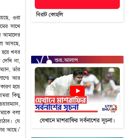
বিরাট কোহলি
েছে, ওরা
মের সাথে
নি আমাদের
ুলো আসছে,
না হয়ে খবর
 দেখি না,
্যান, তাঁর
 লাগে৷ আর
 কারণ হয়ে
আমরা কিছু
য়ারম্যান,
আমাকে বলা
যেখানে মাশরাফির সর্বনাশের সূচনা।
াঠাব। যে
কার আছে।'