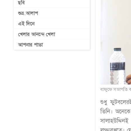
ছবি
শুভ্র.আলাপ
এই দিনে
খেলার আনন্দে খেলা
আপনার পাতা
বাফুফে সভাপতি কা
শুধু ফুটবলের
তিনি। অনেকে
সালাহউদ্দি
লক্ষ্যবস্তুতে