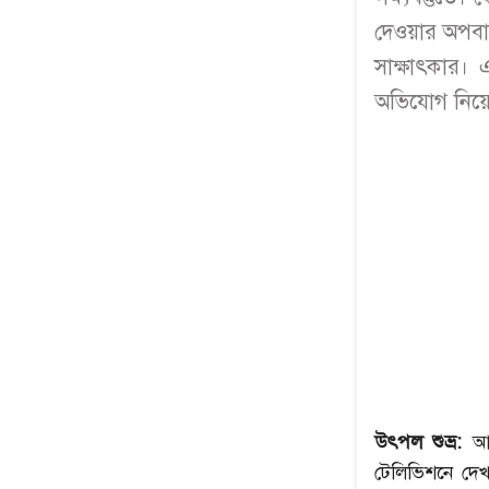
দেওয়ার অপবাদ
সাক্ষাৎকার। 
অভিযোগ নিয়ে
উৎপল শুভ্র:
আজক
টেলিভিশনে দেখ