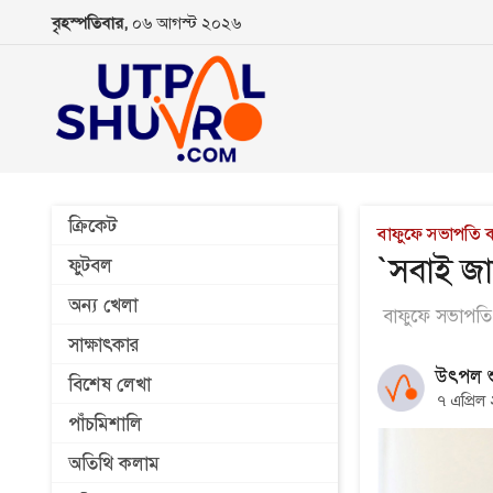
বৃহস্পতিবার,
০৬ আগস্ট ২০২৬
ক্রিকেট
বাফুফে সভাপতি কা
`সবাই জ
ফুটবল
অন্য খেলা
বাফুফে সভাপতি 
সাক্ষাৎকার
উৎপল শু
বিশেষ লেখা
৭ এপ্রিল
পাঁচমিশালি
অতিথি কলাম