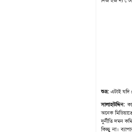
দিজ ইজ দ্য স্ট
উৎপল শুভ্রর সেরা ৫
নেপথ্যের মা
শুভ্র:
এটাই যদি 
সালাহউদ্দিন:
কা
অনেক মিডিয়াতে
দুর্নীতি দমন ক
কিচ্ছু না। ব্