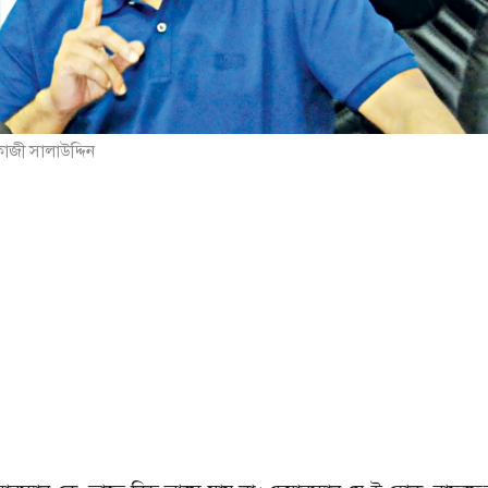
াজী সালাউদ্দিন