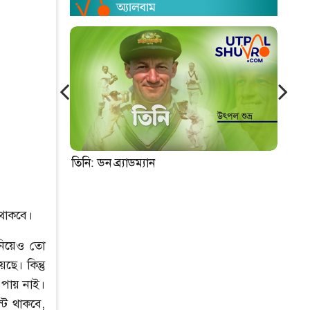
তিনি: ডন ব্র্যাডম্যান
নিউ
থাকবে।
নিয়েও তো
ে। কিন্তু
 পায় নাই।
্ট থাকবে,