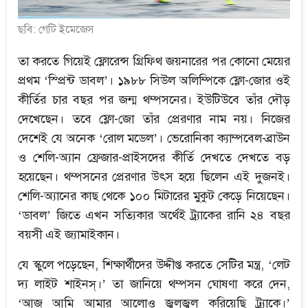
ছবি: গেটি ইমেজেস
তা করতে গিয়েই ফ্লোরেন্স গ্রিফিথ জয়নারের পর কোনো মেয়ের
প্রথম ‘স্প্রিন্ট ডাবল’। ১৯৮৮ সিউল অলিম্পিকে ফ্লো-জোর ওই
কীর্তির চার বছর পর জন্ম থম্পসনের। ইউটিউবে তাঁর দৌড়
দেখেছেন। তবে ফ্লো-জো তাঁর প্রেরণার নাম নয়। নিজের
দেশেই যে অনেক ‘রোল মডেল’। ভেরোনিকা ক্যাম্পবেল-ব্রাউন
ও শেলি-অ্যান ফ্রেজার-প্রাইসদের কীর্তি দেখতে দেখতে বড়
হয়েছেন। থম্পসনের প্রেরণার উৎস হয়ে ছিলেন এই দুজনই।
শেলি-অ্যানের কাছ থেকে ১০০ মিটারের মুকুট কেড়ে নিয়েছেন।
‘ডাবল’ জিতে এখন সত্যিকার অর্থেই ট্র্যাকের রানি ২৪ বছর
বয়সী এই জ্যামাইকান।
যে স্কুলে পড়েছেন, শিক্ষার্থীদের উদ্দীপ্ত করতে সেটির মন্ত্র, ‘লেট
দ্য লাইট শাইনস্।’ তা জানিয়ে থম্পসন ঘোষণা করে দেন,
‘আজ আমি আমার আলোও জ্বলজ্বল করিয়েছি ট্র্যাকে।’