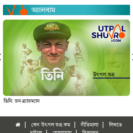
তিনি: ডন ব্র্যাডম্যান
কেন উৎপল শুভ্র.কম
নীতিমালা
লিখতে
চাইলে
যোগাযোগ
বিজ্ঞাপন