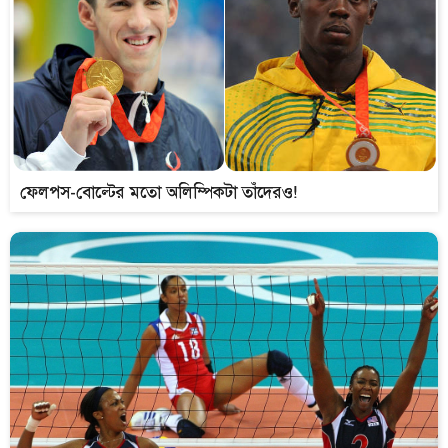
ফেলপস-বোল্টের মতো অলিম্পিকটা তাঁদেরও!