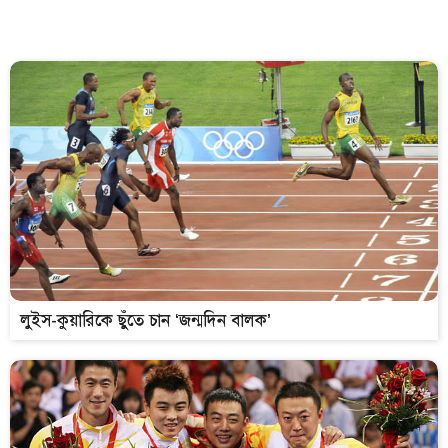
লুইস-কুয়ারিকে ছুঁতে চান ‘জন্মদিন বালক’