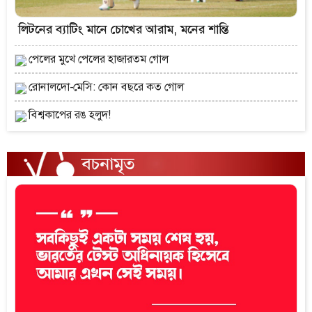
লিটনের ব্যাটিং মানে চোখের আরাম, মনের শান্তি
পেলের মুখে পেলের হাজারতম গোল
রোনালদো-মেসি: কোন বছরে কত গোল
বিশ্বকাপের রঙ হলুদ!