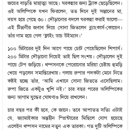
জয়ের বাড়তি মাহাত্ম্য আছে। ঘরকন্নার জন্য ট্র্যাক ছেড়েছিলেন।
ওই অলিম্পিকে যখন ফিরলেন, তত দিনে দুই সন্তানের মা,
বয়স হয়ে গেছে ৩০। দৌড়ানোর বদলে ঘরকন্না করাই ভালো—
এই টিপ্পনীর জবাব দিয়ে সোনা জিতলেন ব্ল্যাংকার্স-কোয়েন।
তাঁর নাম হয়ে গেল ‘ফ্লাইং ডাচ উইম্যান।’
১০০ মিটারের দুই দিন আগে পায়ে চোট পেয়েছিলেন শিপার্স।
২০০ মিটার দৌড়ানো নিয়েই তাই ছিল সংশয়। দৌড়ালেন দুই
পায়ে টেপ জড়িয়ে। থম্পসনকে পেরোনোর মরিয়া চেষ্টায় হুমড়ি
খেয়ে পড়লেন সমাপ্তিরেখায়। গলায় রুপার পদকটা মেনে নিতে
কষ্টই হচ্ছে তাঁর, ‘আমি এখানে সোনা জিততে এসেছিলাম।
রুপা জিতে একটুও খুশি নই।’ চার বছর পরের অলিম্পিকের
জন্য আগাম যুদ্ধের ঘোষণাও দিয়ে রাখলেন।
চার বছর পর কী হবে, কে জানে। তবে আপাতত সত্যি এটাই
যে, জ্যামাইকার অন্তহীন স্প্রিন্টারের মিছিলে যোগ হয়েছে
এলেইন থম্পসন নামের নতুন এক তারকা। গত দুটি অলিম্পিকে