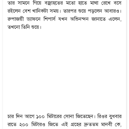
তার সামনে গিয়ে বজ্রাহতের মতো হাতে মাথা রেখে বসে
রইলেন বেশ খানিকটা সময়। তারপর শুয়ে পড়লেন আবারও।
রুপাজয়ী ড্যাফনে শিপার্স যখন অভিনন্দন জানাতে এলেন,
তখনো তিনি শুয়ে।
চার দিন আগে ১০০ মিটারের সোনা জিতেছেন। রিওর বুধবার
রাতে ২০০ মিটারও জিতে এই গ্রহের দ্রুততম মানবী কে,