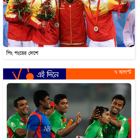
পিং পংয়ের দেশে
৭ আগস্ট