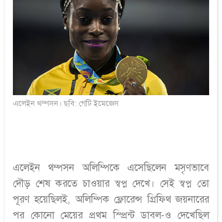
এলেইন থম্পসন। ছবি: গেটি ইমেজেস
এলেইন থম্পসন অলিম্পিকে এসেছিলেন মসৃণভাবে
দৌড় শেষ করতে চাওয়ার স্বপ্ন দেখে। সেই স্বপ্ন তো
পূরণ হয়েছিলই, অলিম্পিক ফ্লোরেন্স গ্রিফিথ জয়নারের
পর কোনো মেয়ের প্রথম স্প্রিন্ট ডাবল-ও দেখেছিল