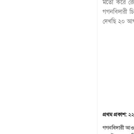
মতো করে রেখ
গগনবিদারী চ
দেখছি ২০ আগস
প্রথম প্রকাশ:
২২
গগনবিদারী আও