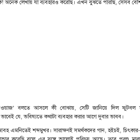
! অনেক লেখায় যা ব্যবহারও করেছি। এখন বুঝতে পারছি, সেসব বেশি
ওয়াজ’ বলতে আসলে কী বোঝায়, সেটি জানিয়ে দিল ফুটবল 
ভাবেই যে, ভবিষ্যতে কথাটা ব্যবহার করার আগে দুবার ভাবব।
আবহ এমনিতেই শব্দমুখর। সারাক্ষণই সমর্থকদের গান, হইচই, চিৎকার-চ
 কাভার করেছি বলে এর সঙ্গে ভালোই পরিচয় আছে। তবে পরশু মারা