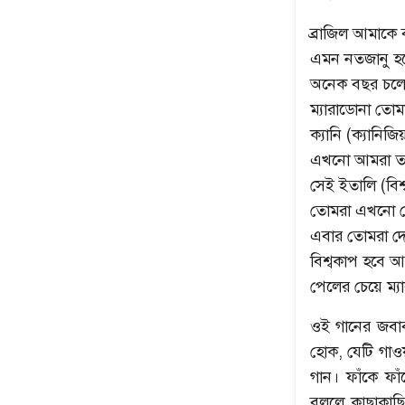
ব্রাজিল আমাকে
এমন নতজানু হয
অনেক বছর চলে
ম্যারাডোনা তোম
ক্যানি (ক্যানিজ
এখনো আমরা তা
সেই ইতালি (বি
তোমরা এখনো কে
এবার তোমরা দ
বিশ্বকাপ হবে 
পেলের চেয়ে ম্য
ওই গানের জবাব 
হোক, যেটি গাওয
গান। ফাঁকে ফাঁ
বললে কাছাকাছি 