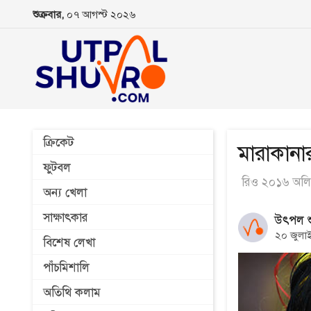
শুক্রবার,
০৭ আগস্ট ২০২৬
ক্রিকেট
মারাকানা
ফুটবল
রিও ২০১৬ অলি
অন্য খেলা
সাক্ষাৎকার
উৎপল শু
২০ জুলা
বিশেষ লেখা
পাঁচমিশালি
অতিথি কলাম