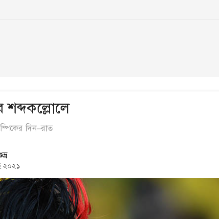
র শব্দকল্লোলে
ম্পিকের দিন–রাত
ভ্র
ই ২০২১