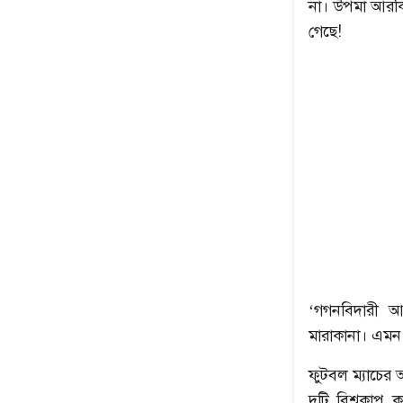
না। উপমা আরকি
গেছে!
‘গগনবিদারী আ
মারাকানা। এমন 
ফুটবল ম্যাচের 
দুটি বিশ্বকাপ