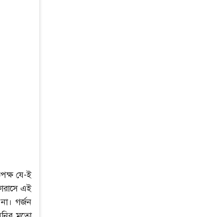
পক্ষ যে-ই
কোরাসে এই
না। গর্জন
্বনির মতো