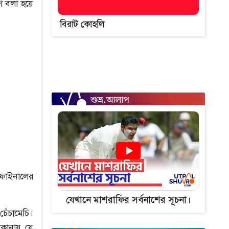
 বলা হয়ে
বিরাট কোহলি
ফাইনালের
যেখানে মাশরাফির সর্বনাশের সূচনা।
েঁচামেচি।
কানায় যে