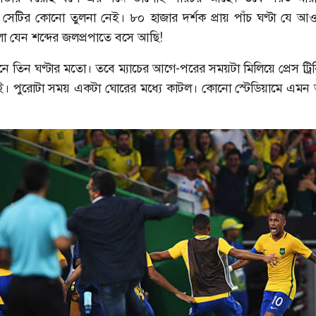
সেটির কোনো তুলনা নেই। ৮০ হাজার দর্শক প্রায় পাঁচ ঘণ্টা যে আও
ো যেন শব্দের জলপ্রপাতে বসে আছি!
নে তিন ঘণ্টার মতো। তবে ম্যাচের আগে-পরের সময়টা মিলিয়ে প্রেস ট্রি
মই। পুরোটা সময় একটা ঘোরের মধ্যে কাটল। কোনো স্টেডিয়ামে এম
শরাফি
আশরাফুলের কাছে খোলা চিঠি