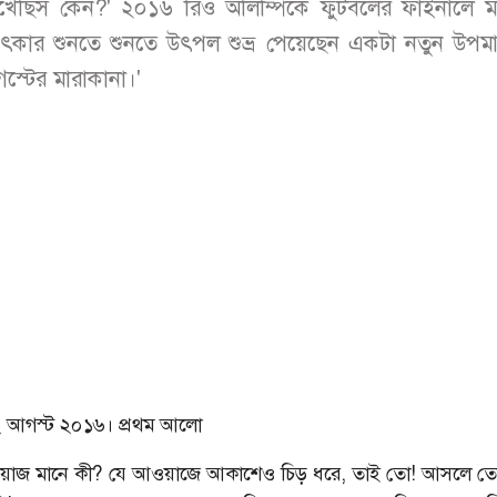
েছিস কেন?' ২০১৬ রিও অলিম্পিকে ফুটবলের ফাইনালে মা
িৎকার শুনতে শুনতে উৎপল শুভ্র পেয়েছেন একটা নতুন উপম
্টের মারাকানা।'
 আগস্ট ২০১৬। প্রথম আলো
য়াজ মানে কী? যে আওয়াজে আকাশেও চিড় ধরে, তাই তো! আসলে ত