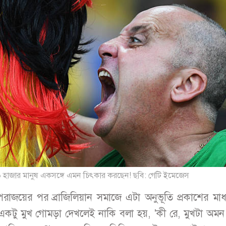
 হাজার মানুষ একসঙ্গে এমন চিৎকার করছেন! ছবি: গেটি ইমেজেস
াজয়ের পর ব্রাজিলিয়ান সমাজে এটা অনুভূতি প্রকাশের মাধ
একটু মুখ গোমড়া দেখলেই নাকি বলা হয়, 'কী রে, মুখটা অম