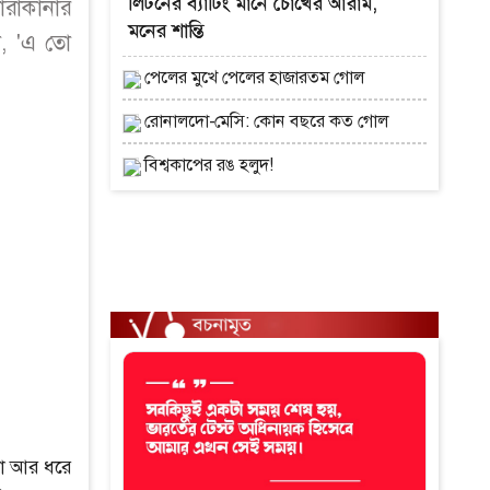
লিটনের ব্যাটিং মানে চোখের আরাম,
রাকানার
মনের শান্তি
া, 'এ তো
পেলের মুখে পেলের হাজারতম গোল
রোনালদো-মেসি: কোন বছরে কত গোল
বিশ্বকাপের রঙ হলুদ!
ো আর ধরে