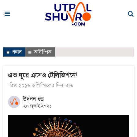
প্রচ্ছদ
অলিম্পিক
এত দূরে এসেও টেলিভিশনে!
রিও ২০১৬ অলিম্পিকের দিন–রাত
উৎপল শুভ্র
২০ জুলাই ২০২১