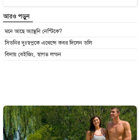
আরও পড়ুন
মনে আছে অ্যান্থনি নেস্টিকে?
সিডনির দুঃস্বপ্নকে এথেন্সে কবর দিলেন ডলি
বিদায় বেইজিং, স্বাগত লন্ডন