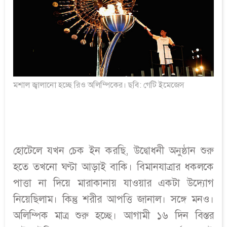
মশাল জ্বালানো হচ্ছে রিও অলিম্পিকের। ছবি: গেটি ইমেজেস
হোটেলে যখন চেক ইন করছি, উদ্বোধনী অনুষ্ঠান শুরু
হতে তখনো ঘণ্টা আড়াই বাকি। বিমানযাত্রার ধকলকে
পাত্তা না দিয়ে মারাকানায় যাওয়ার একটা উদ্যোগ
নিয়েছিলাম। কিন্তু শরীর আপত্তি জানাল। সঙ্গে মনও।
অলিম্পিক মাত্র শুরু হচ্ছে। আগামী ১৬ দিন বিস্তর