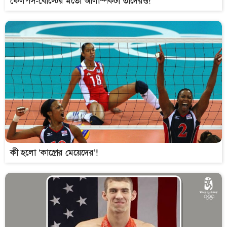
ফেলপস-বোল্টের মতো অলিম্পিকটা তাঁদেরও!
কী হলো ‘কাস্ত্রোর মেয়েদের’!