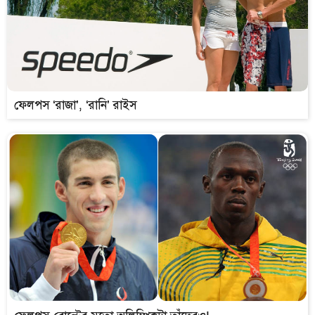
ফেলপস ‘রাজা’, ‘রানি’ রাইস