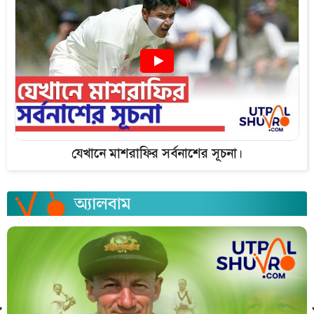
যেখানে মাশরাফির সর্বনাশের সূচনা।