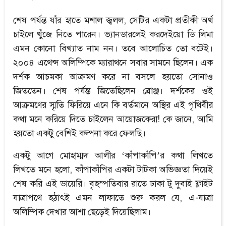
শেষ পর্যন্ত যাঁর হাতে মশাল জ্বলল, সেটির একটা প্রতীকী অর্থ
চাইলে খুঁজে নিতে পারেন। ভ্যানডারলেই করদেইয়ো ডি লিমা
এমন কোনো বিখ্যাত নাম নন। তবে আলোচিত তো বটেই।
২০০৪ এথেন্স অলিম্পিকে ম্যারাথনে সবার সামনে ছিলেন। এক
দর্শক আচমকা আক্রমণ করে না বসলে হয়তো সোনাও
জিততেন। শেষ পর্যন্ত জিতেছিলেন ব্রোঞ্জ। দর্শকের ওই
আক্রমণের স্মৃতি ফিরিয়ে এনে কি বর্তমানে অস্থির এই পৃথিবীর
কথা মনে করিয়ে দিতে চাইলেন আয়োজকেরা! কে জানে, আমি
হয়তো একটু বেশিই কল্পনা করে ফেলছি।
একটু আগে মোহাম্মদ আলীর ‘কাঁপাকাঁপি’র কথা লিখতে
লিখতে মনে হলো, কাঁপাকাঁপির একটা টাটকা অভিজ্ঞতা দিয়েই
শেষ করি এই ডায়েরি। বৃহস্পতিবার রাতে ঢাকা টু দুবাই ফ্লাইট
যাত্রাপথে হঠাৎই এমন লাফাতে শুরু করল যে, এ-যাত্রা
অলিম্পিক দেখার আশা ছেড়েই দিয়েছিলাম।