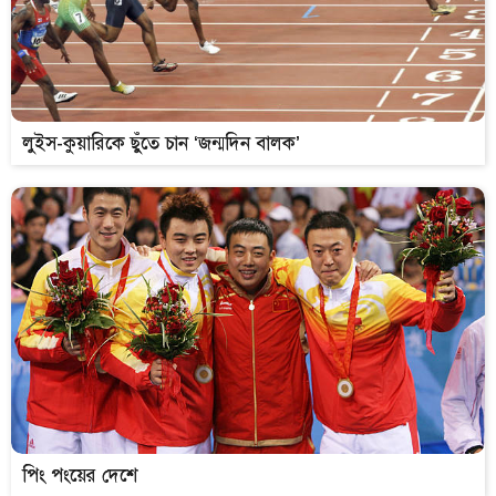
লুইস-কুয়ারিকে ছুঁতে চান ‘জন্মদিন বালক’
পিং পংয়ের দেশে