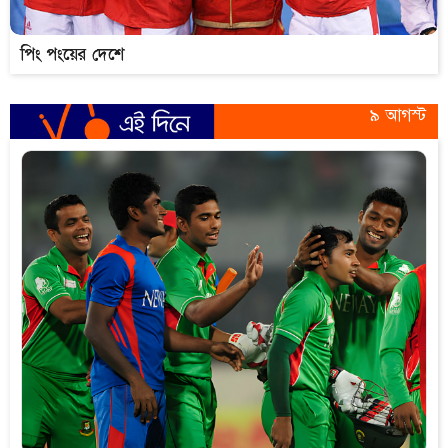
পিং পংয়ের দেশে
৯ আগস্ট