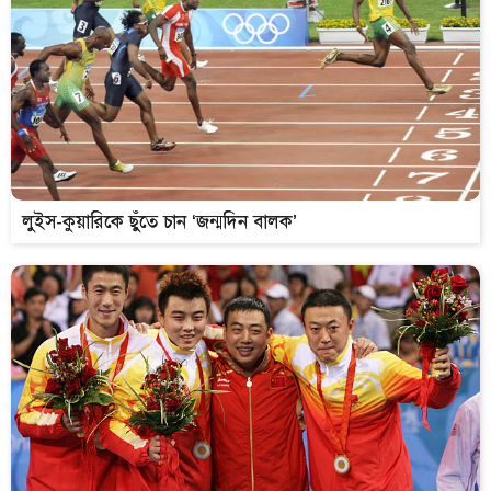
লুইস-কুয়ারিকে ছুঁতে চান ‘জন্মদিন বালক’