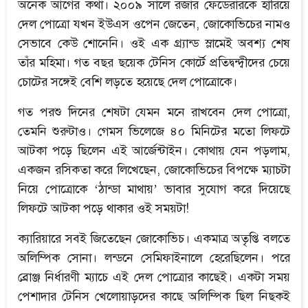
অনেক আগের কথা। ২০০৯ সালে রজার ফেডেরারকে হারিয়ে
দেল পোত্রো যখন ইউএস ওপেন জেতেন, জোকোভিচের নামও
সেভাবে কেউ শোনেনি। ওই এক গ্র্যান্ড স্লামেই অবশ্য শেষ
তাঁর মহিমা। গত বছর ছয়েক টেনিস কোর্টে প্রতিদ্বন্দ্বীদের চেয়ে
চোটের সঙ্গেই বেশি লড়তে হয়েছে দেল পোত্রোকে।
গত পরশু দিনের শেষটা যেমন মনে রাখবেন দেল পোত্রো,
তেমনি শুরুটাও। গেমস ভিলেজে ৪০ মিনিটের মতো লিফটে
আটকা পড়ে ছিলেন এই আর্জেন্টাইন। কোথায় যেন পড়লাম,
একজন রসিকতা করে লিখেছেন, জোকোভিচের বিপক্ষে ম্যাচটা
নিয়ে পোত্রোকে ‘ঠান্ডা মাথায়’ ভাবার সুযোগ করে দিয়েছে
লিফটে আটকা পড়ে থাকার ওই সময়টা!
ক্যারিয়ারে সবই জিতেছেন জোকোভিচ। একমাত্র অতৃপ্তি বলতে
অলিম্পিক সোনা। লন্ডনে সেমিফাইনালে হেরেছিলেন। পরে
ব্রোঞ্জ নির্ধারণী ম্যাচে এই দেল পোত্রোর কাছেই। একটা সময়
পেশাদার টেনিস খেলোয়াড়দের কাছে অলিম্পিক ছিল নিছকই