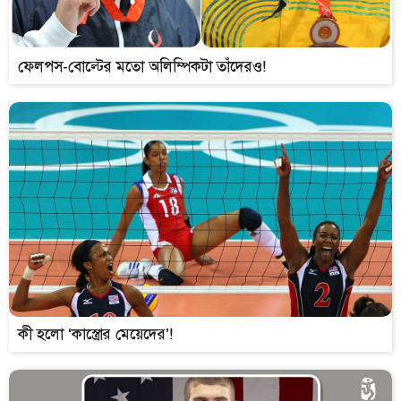
ফেলপস-বোল্টের মতো অলিম্পিকটা তাঁদেরও!
কী হলো ‘কাস্ত্রোর মেয়েদের’!