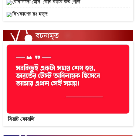
রোনালদো-মেসি: কোন বছরে কত গোল
বিশ্বকাপের রঙ হলুদ!
বিরাট কোহলি