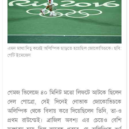
এমন মাথা নিচু করেই অলিম্পিক ছাড়তে হয়েছিল জোকোভিচকে। ছবি:
গেটি ইমেজেস
গেমজ ভিলেজে ৪০ মিনিট মতো লিফটে আটকে ছিলেন
দেল পোত্রো, সেই দিনেই নোভাক জোকোভিচকে
অলিম্পিক থেকে বিদায় করে দিয়েছিলেন তিনি, তা-ও
প্রথম রাউন্ডেই। ব্রাজিল অবশ্য এর চেয়েও বেশি