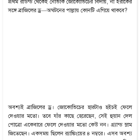
প্রথম রাউন্ড থেকেই নোভাক জোকোভিচের বিদায়, না ইরাকের
সঙ্গে ব্রাজিলের ড্র—অঘটনের পাল্লায় কোনটি এগিয়ে থাকবে?
অবশ্যই ব্রাজিলের ড্র। জোকোভিচের হারটাও হইচই ফেলে
দেওয়ার মতো। তবে যাঁর কাছে হেরেছেন, সেই হুয়ান দেল
পোত্রো একেবারে ফেলে দেওয়ার মতো কেউ নন। গ্র্যান্ড স্লাম
জিতেছেন। একসময় ছিলেন র‍্যাঙ্কিংয়ের ৪ নম্বরে। এসব অবশ্য