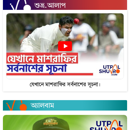
যেখানে মাশরাফির সর্বনাশের সূচনা।