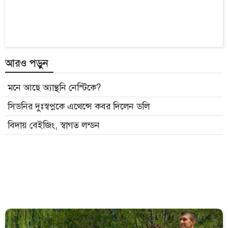
আরও পড়ুন
মনে আছে অ্যান্থনি নেস্টিকে?
সিডনির দুঃস্বপ্নকে এথেন্সে কবর দিলেন ডলি
বিদায় বেইজিং, স্বাগত লন্ডন