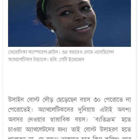
ভেরোনিকা ক্যাম্পবেল-ব্রাউন। ৩৪ বছরেও নেমে এসেছিলেন
অ্যাথলেটিকস ট্র‍্যাকে। ছবি: গেটি ইমেজেস
উসাইন বোল্ট দৌড় ছেড়েছেন বয়স ৩০ পেরোতে না
পেরোতেই। অ্যাথলেটিকসের দুনিয়ায় এটাই অবশ্য
অবসর নেওয়ার স্বাভাবিক বয়স। `ব্যতিক্রম` হতে
চাওয়া অ্যাথলেটদের জন্য তাই বোল্ট উদাহরণ হতে