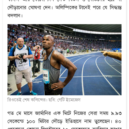
দৌড়ানোর ঘোষণা দেন। অলিম্পিকের টানেই পরে যে সিদ্ধান্ত
বদলান।
রিওতেই শেষ কলিন্সের। ছবি: গেটি ইমেজেস
গত মে মাসে জার্মানির এক মিটে নিজের সেরা সময় ৯.৯৩
সেকেন্ডে ১০০ মিটার দৌড়ে ইতিহাসে নাম তুলেছেন। ৪০