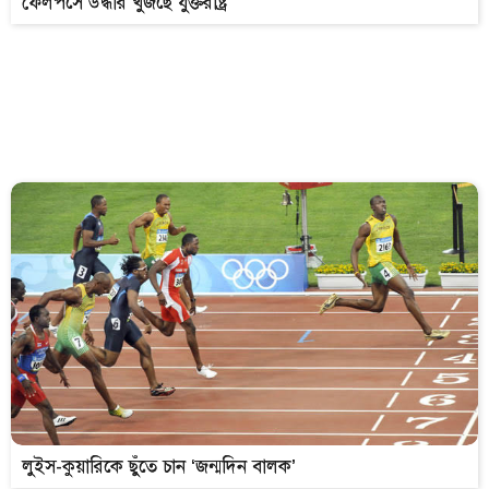
ফেলপসে উদ্ধার খুঁজছে যুক্তরাষ্ট্র
লুইস-কুয়ারিকে ছুঁতে চান ‘জন্মদিন বালক’