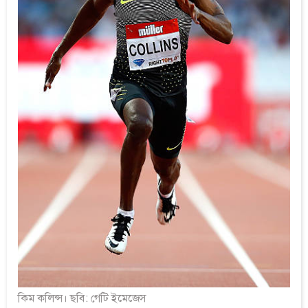
কিম কলিন্স। ছবি: গেটি ইমেজেস