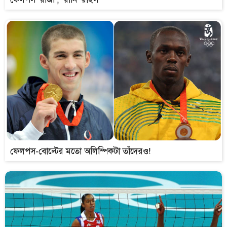
ফেলপস-বোল্টের মতো অলিম্পিকটা তাঁদেরও!