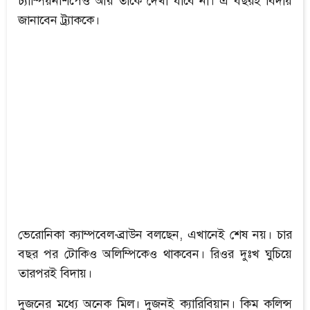
চ্যাম্পিয়নশিপেও আর তাঁকে দেখা যাবে না। এ বছরই বিদায়
জানাবেন ট্র্যাককে।
ভেরোনিকা ক্যাম্পবেল-ব্রাউন বলছেন, এখানেই শেষ নয়। চার
বছর পর টোকিও অলিম্পিকেও থাকবেন। রিওর দুঃখ ঘুচিয়ে
তারপরই বিদায়।
দুজনের মধ্যে অনেক মিল। দুজনই ক্যারিবিয়ান। কিম কলিন্স