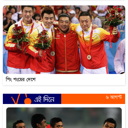
পিং পংয়ের দেশে
৬ আগস্ট