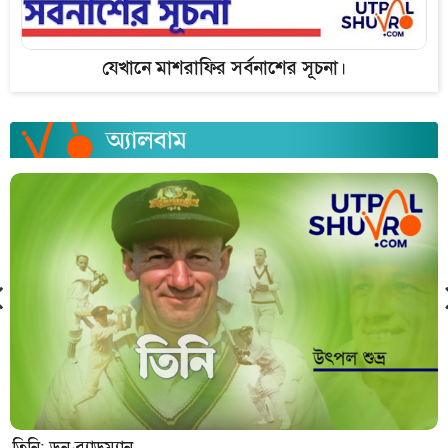
যেখানে মাশরাফির সর্বনাশের সূচনা।
তিনি: ডন ব্র্যাডম্যান