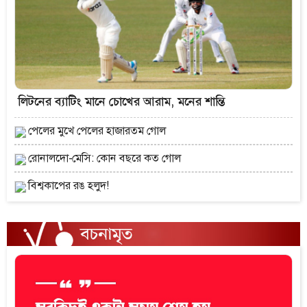
লিটনের ব্যাটিং মানে চোখের আরাম, মনের শান্তি
পেলের মুখে পেলের হাজারতম গোল
রোনালদো-মেসি: কোন বছরে কত গোল
বিশ্বকাপের রঙ হলুদ!