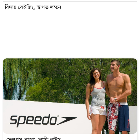
বিদায় বেইজিং, স্বাগত লন্ডন
ফেলপস ‘রাজা’, ‘রানি’ রাইস