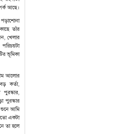
্পর্ক আছে।
ক পড়াশোনা
কাছে তাঁর
নন, খেলার
 পরিচয়টা
টির ভূমিকা
্রথম আলোর
ড় কর্তা,
পুরস্কার,
 পুরস্কার
া শুনে আমি
 মতো একটা
ছনে তা হলে