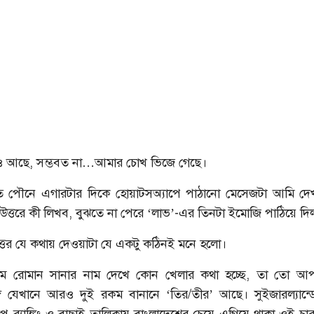
রও আছে, সম্ভবত না…আমার চোখ ভিজে গেছে।
াত পৌনে এগারটার দিকে হোয়াটসঅ্যাপে পাঠানো মেসেজটা আমি দেখ
 উত্তরে কী লিখব, বুঝতে না পেরে ‘লাভ’-এর তিনটা ইমোজি পাঠিয়ে দি
্তর যে কথায় দেওয়াটা যে একটু কঠিনই মনে হলো।
মে রোমান সানার নাম দেখে কোন খেলার কথা হচ্ছে, তা তো আপ
ে যেখানে আরও দুই রকম বানানে ‘তির/তীর’ আছে। সুইজারল্যান্ড
কাপে র‍্যাঙ্কিং ও বাছাই তালিকায় বাংলাদেশের চেয়ে এগিয়ে থাকা ওই চ