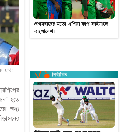
প্রথমবারের মতো এশিয়া কাপ ফাইনালে
বাংলাদেশ।
িক। ছবি:
নারশিপের
মডেল` হতে
মতো অন্য
ড়াঙ্গনের