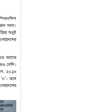
াম্পিয়নশিপ
মান সানা।
হিমা শুধুই
াংলাদেশের
 এর আগের
আরও বেশি।
িয়ন, ২০১৬
 '০'। তবে
াংলাদেশের