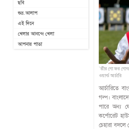
ছবি
শুভ্র.আলাপ
এই দিনে
খেলার আনন্দে খেলা
আপনার পাতা
`তীর গো ফর গোল্ড`
ওয়ার্ল্ড আর্চারি
আর্চারিতে ব
গল্প। বাংলাদে
পারে অন্য ফ
কর্পোরেট হাউ
চেহারা বদলে 