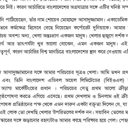
 নিই। কারণ আর্চারিতে বাংলাদেশের অগ্রযাত্রার সঙ্গে এটির ঘনিষ্ঠ সম
নি পাঠিয়েছেন, তাঁর নাম শোয়েব মোহাম্মদ আসাদুজ্জামান। একাডেমি
, তবে কর্মক্ষেত্র হিসেবে বেছে নিয়েছেন কর্পোরেট দুনিয়াকে। আমার 
য় অবশ্য অন্য, খেলা অন্তঃপ্রাণ একজন মানুষ। খেলার হুজুগে দর্শক 
সৌন্দর্য আর তাৎপর্যটা খুব ভালো বোঝেন, এমন একজন মানুষ। এই
ত্বপূর্ণ, কারণ আর্চারির বিশ্ব মানচিত্রে বাংলাদেশের স্থান করে নেওয়ায় এ
দ আসাদুজ্জামানের সঙ্গে আমার পরিচয়ের সূত্রও খেলা। আমি তখন প
দক এবং তিনি বাংলাদেশ এডিবল অয়েল লিমিটেডের (বিইওএল) ব
্যান্ড মার্কেটিংয়ের প্রধান । পরিচয়ের সেতু প্রথম আলো ক্রীড়া 
ৃষ্ঠপোষণা করতে এগিয়ে এসেছে। প্রথম দেখলাম ও চিনলাম ওই ক্রীড়া
্ঠপোষক প্রতিষ্ঠানের পক্ষ থেকে এমন দারুণ একটা বক্তৃতা দিলেন যে, য
। এই লোক তো দেখছি খেলার উপরিতলের দর্শক নন। সয়াবিন তেলের
পুরস্কারের সঙ্গে জড়ানোর রহস্যটাও আমার কাছে পরিষ্কার হয়ে গেল। পে