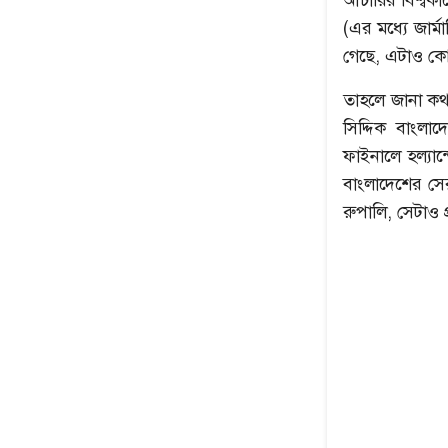
(এর মধ্যে জার্
গেছে, এটাও ক
তাহলে জানা কথ
সিদ্দিক বাংলা
ফাইনালে হল্যান
বাংলাদেশের সে
রুপালি, সেটাও 
উৎপল শুভ্রর সেরা ৫
নেপথ্যের মা