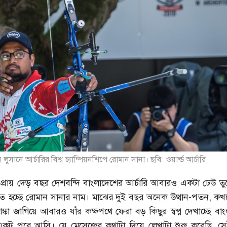
ুসানে আর্চারির বিশ্ব চ্যাম্পিয়নশিপে রোমান সানা। ছবি: ওয়ার্ল্ড আর্চারি
প্রায় দেড় বছর দেশবন্দি বাংলাদেশের আর্চারি আবারও একটা ঢেউ ত
 হচ্ছে রোমান সানার নাম। মাঝের দুই বছর অনেক উত্থান-পতন, ক
ঙ্কা জাগিয়ে আবারও যাঁর কক্ষপথে ফেরা বড় কিছুর স্বপ্ন দেখাচ্ছে ব
কটু পরে আসি। যে মেসেজের কথাটা দিয়ে লেখাটা শুরু করেছি, সে