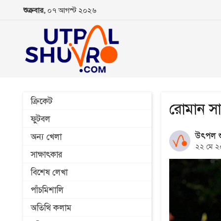
শুক্রবার,
০৭ আগস্ট ২০২৬
ক্রিকেট
রোমান সা
ফুটবল
উৎপল শু
অন্য খেলা
২২ মে 
সাক্ষাৎকার
বিশেষ লেখা
পাঁচমিশালি
অতিথি কলাম