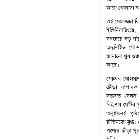
আগে খোলাসা করে
ওই মেসেজটা যি
ইঞ্জিনিয়ারিংয়ে
সবচেয়ে বড় পরিচ
অন্তনির্হিত 
জানানো খুব গুরু
আছে।
শোয়েব মোহাম্ম
ক্রীড়া সম্পা
সম্ভবত সেলস অ
বিইওল যেটির প
অনুষ্ঠানেই। পৃষ
রীতিমতো মুগ্ধ
পণ্যের ক্রীড়া 