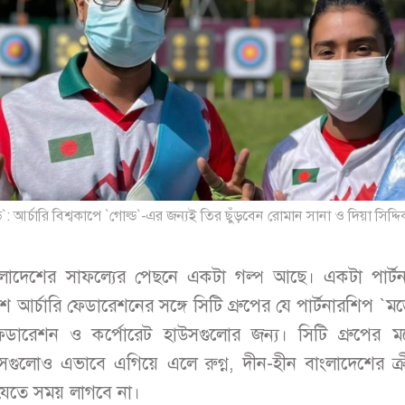
: আর্চারি বিশ্বকাপে `গোল্ড`-এর জন্যই তির ছুঁড়বেন রোমান সানা ও দিয়া সিদ্দ
াংলাদেশের সাফল্যের পেছনে একটা গল্প আছে। একটা পার্ট
শ আর্চারি ফেডারেশনের সঙ্গে সিটি গ্রুপের যে পার্টনারশিপ `
েডারেশন ও কর্পোরেট হাউসগুলোর জন্য। সিটি গ্রুপের 
সগুলোও এভাবে এগিয়ে এলে রুগ্ন, দীন-হীন বাংলাদেশের ক্রী
যেতে সময় লাগবে না।