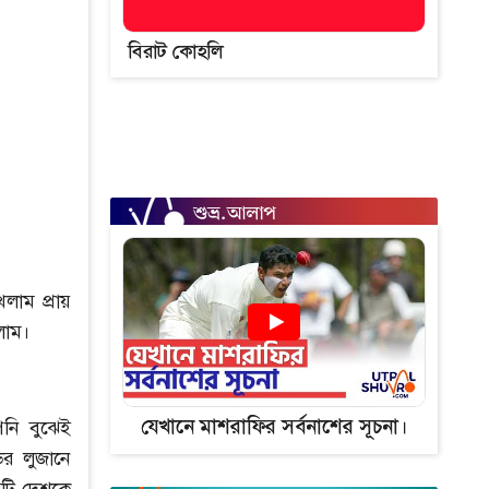
বিরাট কোহলি
লাম প্রায়
লাম।
যেখানে মাশরাফির সর্বনাশের সূচনা।
নি বুঝেই
ের লুজানে
ারটি দেশকে