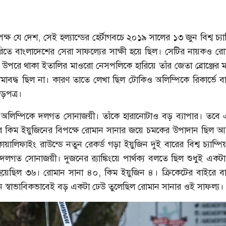
ক্ষ যে দেশ, সেই হল্যান্ডের হের্টাগবচে ২০১৯ সালের ১৩ জুন বিশ্ব চ্য
িতে বাংলাদেশের সেরা সাফল্যের সাক্ষী হয়ে ছিল। সেটির নায়কও রো
েক উপরে থাকা ইতালির মাওরো নেসপলিকে হারিয়ে তাঁর জেতা ব্রোঞ্জের ম
াবদ্ধ ছিল না। কারণ তাতে লেখা ছিল টোকিও অলিম্পিকে রিকার্ভে ব
ড়পত্র।
অলিম্পিকে দলগত সোনাজয়ী। তাঁকে হারানোটাও বড় ব্যাপার। তবে
ার কিম ইয়ুজিনের বিপক্ষে রোমান সানার জয়ে চমকের উপাদান ছিল 
লিফাইং রাউন্ডে নতুন রেকর্ড গড়া ইয়ুজিন দুই বারের বিশ্ব চ্যাম্প
দলগত সোনাজয়ী। দুজনের র‍্যাঙ্কিংয়ে পার্থক্য বলতে ছিল শুধুই একটা
হয়েছিল ৩৬। রোমান সানা ৪০, কিম ইয়ুজিন ৪। ক্রিকেটের বাইরে ব
াঙ্গনে স্বাভাবিকভাবেই বড় একটা ঢেউ তুলেছিল রোমান সানার ওই সাফল্য।