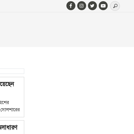
িয়েছেন
রিশের
। সোলশারের
, তাঁর খেলায়
 জয়ীকে তিনি
অসাধারণ
করতে