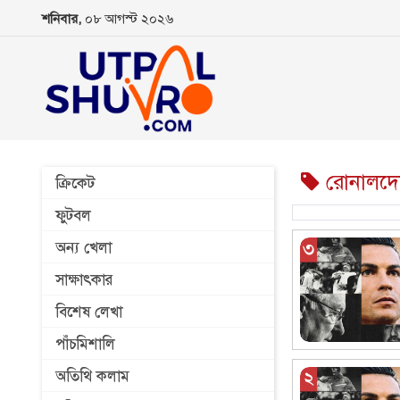
শনিবার,
০৮ আগস্ট ২০২৬
রোনালদো
ক্রিকেট
ফুটবল
অন্য খেলা
সাক্ষাৎকার
বিশেষ লেখা
পাঁচমিশালি
অতিথি কলাম