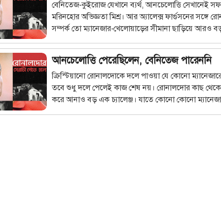
বেনিতেজ-কুইরোজ যেখানে ব্যর্থ, আনচেলোত্তি সেখানেই 
পারতে`? তবে সোলশারকে নিশ্চয়ই কিছু টোটকা শিখিয়ে দি
মরিনহোর অভিজ্ঞতা মিশ্র। আর অ্যালেক্স ফার্গুসনের সঙ্গে 
অ্যালেক্স ফার্গুসন।
সম্পর্ক তো ম্যানেজার-খেলোয়াড়ের সীমানা ছাড়িয়ে আরও বড়
ক্রিস্টিয়ানো রোনালদোর কাছ থেকে সেরাটা পেতে হলে ম্য
অনেক কিছু বুঝতে হয়। যে কাজটা কেউ পেরেছেন, কেউ পার
আনচেলোত্তি পেরেছিলেন, বেনিতেজ পারেননি
ক্রিস্টিয়ানো রোনালদোকে দলে পাওয়া যে কোনো ম্যানেজারেরই
তবে শুধু দলে পেলেই কাজ শেষ নয়। রোনালদোর কাছ থেকে
করে আনাও বড় এক চ্যালেঞ্জ। যাতে কোনো কোনো ম্যানেজ
জিতেছেন, হেরেছেনও অনেকে। কী সেই চ্যালেঞ্জ? পড়ুন `দ্য
অ্যাথলেটিক` থেকে অনূদিত এই ধারাবাহিকে। এখানে প্রথম প