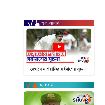
যেখানে মাশরাফির সর্বনাশের সূচনা।