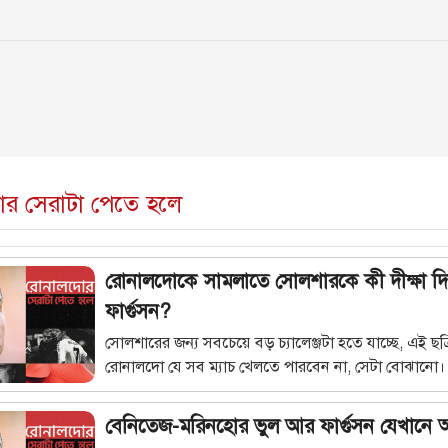
র সেরাটা পেতে হলে
রোনালদোকে সামলাতে সোলশারকে কী দীক্ষা দ
ফার্গুসন?
সোলশারের জন্য সবচেয়ে বড় চ্যালেঞ্জটা হতে যাচ্ছে, এই ছত্
রোনালদো যে সব ম্যাচ খেলতে পারবেন না, সেটা বোঝানো
সামনে প্রশ্ন আছে আরও, যাঁর খেলা উৎকর্ষের সর্বোচ্চ পর্যায়ে
কিভাবে আরও উন্নতি আনা যাবে? পাঁচবারের ব্যালন ডি`অর
বেনিতেজ-মরিনহোর ভুল আর ফার্গুসন যেখানে 
কিভাবে গিয়ে বলবেন, "এই জিনিসটা তো আরেকটু ভালো 