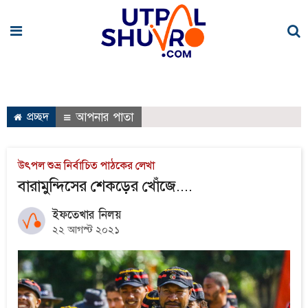
প্রচ্ছদ
আপনার পাতা
উৎপল শুভ্র নির্বাচিত পাঠকের লেখা
বারামুন্দিসের শেকড়ের খোঁজে....
ইফতেখার নিলয়
২২ আগস্ট ২০২১