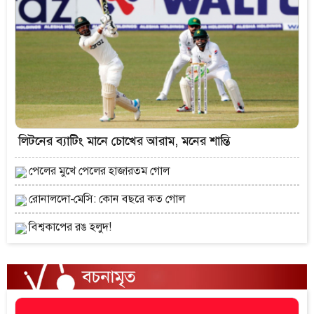
লিটনের ব্যাটিং মানে চোখের আরাম, মনের শান্তি
পেলের মুখে পেলের হাজারতম গোল
রোনালদো-মেসি: কোন বছরে কত গোল
বিশ্বকাপের রঙ হলুদ!