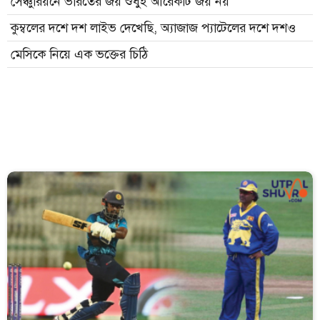
সেঞ্চুরিয়নে ভারতের জয় শুধুই আরেকটি জয় নয়
কুম্বলের দশে দশ লাইভ দেখেছি, অ্যাজাজ প্যাটেলের দশে দশও
মেসিকে নিয়ে এক ভক্তের চিঠি