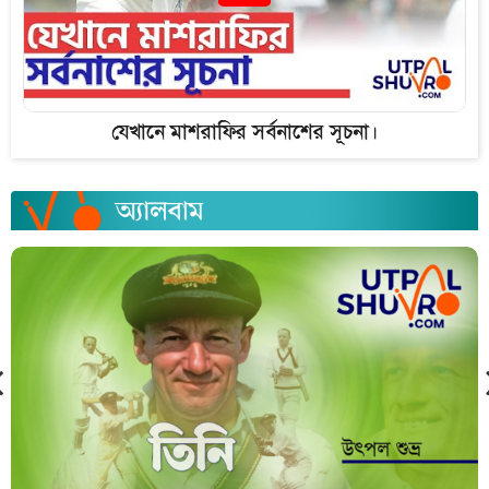
যেখানে মাশরাফির সর্বনাশের সূচনা।