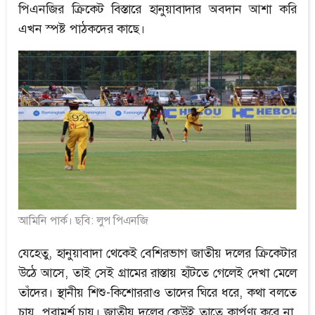
পিএনজির ক্রিকেট বিস্তারে হানুয়াবাদার অবদান আশা করি
এখন স্পষ্ট পাঠকদের কাছে।
আমিনি পার্ক। ছবি: লুপ পিএনজি
যেহেতু, হানুয়াবাদা থেকেই বেশিরভাগ জাতীয় দলের ক্রিকেটার
উঠে আসে, তাই সেই গ্রামের রাস্তায় হাঁটতে গেলেই দেখা মেলে
তাঁদের। স্থানীয় শিশু-কিশোররাও তাদের ঘিরে ধরে, কথা বলতে
চায়, পরামর্শ চায়। জাতীয় দলের কেউই তাতে কার্পণ্য করে না,