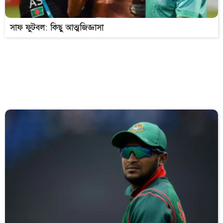
সাফ ফুটবল: কিছু আত্মজিজ্ঞাসা