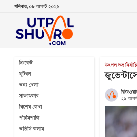
শনিবার,
০৮ আগস্ট ২০২৬
ক্রিকেট
উৎপল শুভ্র নির্ব
জুভেন্ট
ফুটবল
অন্য খেলা
রিজওয়া
সাক্ষাৎকার
২৯ আগস
বিশেষ লেখা
পাঁচমিশালি
অতিথি কলাম