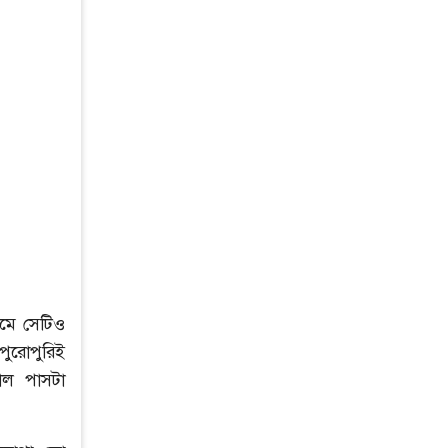
ুমে সেটিও
পুরোপুরিই
াল পাসটা