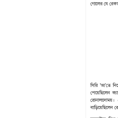
গোলের যে রেকর
সিরি 'আ'তে নি
পেয়েছিলেন ক্য
রোনালদোময়। য
বাড়িয়েছিলেন 