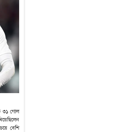
চে ৩১ গোল
খিয়েছিলেন
েয়ে বেশি