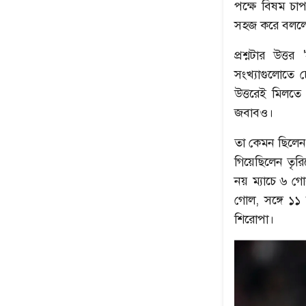
পক্ষে বিষম চা
সহজ করে বললে 
প্রশ্নটার উত্
সংখ্যাগুলোতে 
উত্তরেই মিলতে
জবাবও।
তা কেমন ছিলেন 
উৎপল শুভ্রর সেরা ৫
নেপথ্যের মা
গিয়েছিলেন তৃরি
নয় ম্যাচে ৬ গ
গোল, সঙ্গে ১১
শিরোপা।