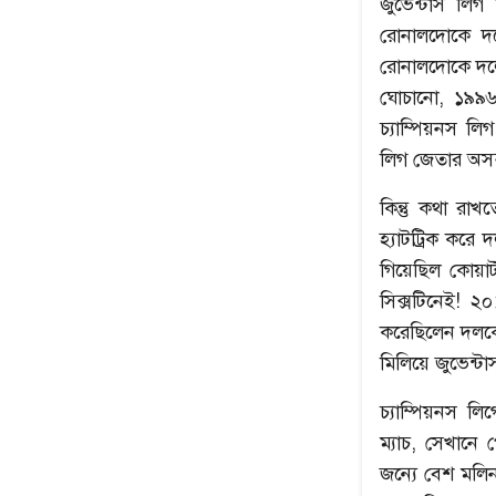
জুভেন্টাস লি
রোনালদোকে দল
রোনালদোকে দলে 
ঘোচানো, ১৯৯৬
চ্যাম্পিয়নস ল
লিগ জেতার অসম
কিন্তু কথা রা
হ্যাটট্রিক করে 
গিয়েছিল কোয়ার্
সিক্সটিনেই! ২
করেছিলেন দলকে 
মিলিয়ে জুভেন্ট
চ্যাম্পিয়নস ল
ম্যাচ, সেখানে 
জন্যে বেশ মলি