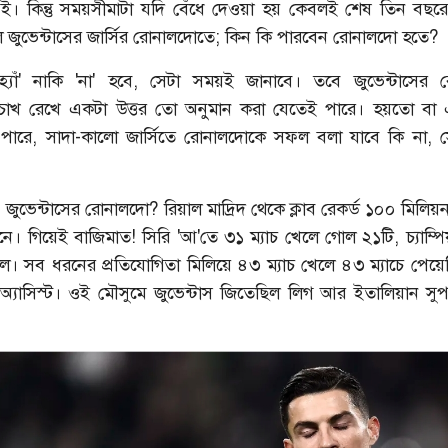
পই। কিন্তু সময়সীমাটা যদি বেঁধে দেওয়া হয় কেবলই শেষ তিন বছরের
জুভেন্টাসের জার্সির রোনালদোতে; কিন কি পারবেন রোনালদো হতে?
তর 'হ্যাঁ' নাকি 'না' হবে, সেটা সময়ই জানাবে। তবে জুভেন্টাসের
চোখ রেখে একটা উত্তর তো অনুমান করা যেতেই পারে। হয়তো বা এই
 পারে, সাদা-কালো জার্সিতে রোনালদোকে সফল বলা যাবে কি না, সেই
জুভেন্টাসের রোনালদো? রিয়াল মাদ্রিদ থেকে ক্লাব রেকর্ড ১০০ মিলি
শরাফি
আশরাফুলের কাছে খোলা চিঠি
নে। গিয়েই বাজিমাত! সিরি 'আ'তে ৩১ ম্যাচ খেলে গোল ২১টি, চ্যাম্প
োল। সব ধরনের প্রতিযোগিতা মিলিয়ে ৪৩ ম্যাচ খেলে ৪৩ ম্যাচে পেয়
 অ্যাসিস্ট। ওই মৌসুমে জুভেন্টাস জিতেছিল লিগ আর ইতালিয়ান সু