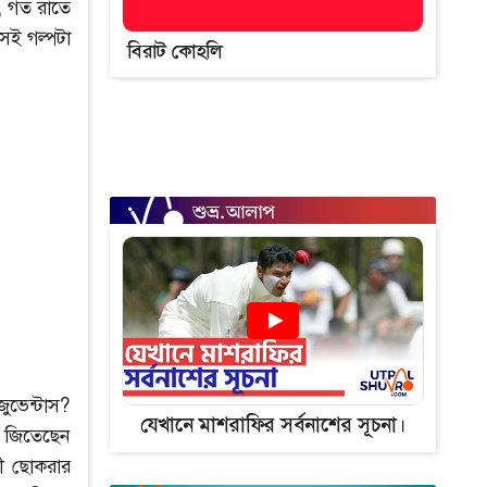
, গত রাতে
েই গল্পটা
বিরাট কোহলি
জুভেন্টাস?
যেখানে মাশরাফির সর্বনাশের সূচনা।
র জিতেছেন
সী ছোকরার