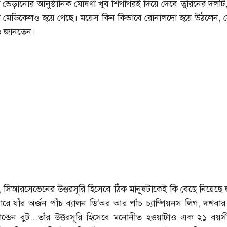
ে ভেড়ানোর আনুষ্ঠানিক ঘোষণা খুব শিগগিরই দিয়ে দেবে তুরিনের দলটি
াঁর মেডিকেলও হয়ে গেছে। ময়েস কিন কিভাবে রোনালদো হয়ে উঠলেন, স
ও জানতেন।
 হচ্ছে, সিআরসেভেনের উত্তরসূরি হিসেবে ঠিক মানুষটাকেই কি বেছে নিয়েছে 
ারে যাঁর অর্জন পাঁচ ব্যালন ডি'অর আর পাঁচ চ্যাম্পিয়নস লিগ, দশবা
্ডেন বুট...তাঁর উত্তরসূরি হিসেবে মনোনীত হওয়াটাও এক ২১ বয়