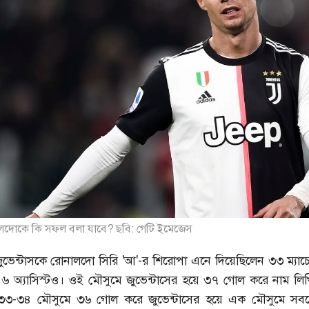
ালদোকে কি সফল বলা যাবে? ছবি: গেটি ইমেজেস
ুভেন্টাসকে রোনালদো সিরি 'আ'-র শিরোপা এনে দিয়েছিলেন ৩৩ ম্যা
ল ৬ অ্যাসিস্টও। ওই মৌসুমে জুভেন্টাসের হয়ে ৩৭ গোল করে নাম লি
৩৩-৩৪ মৌসুমে ৩৬ গোল করে জুভেন্টাসের হয়ে এক মৌসুমে সবচ