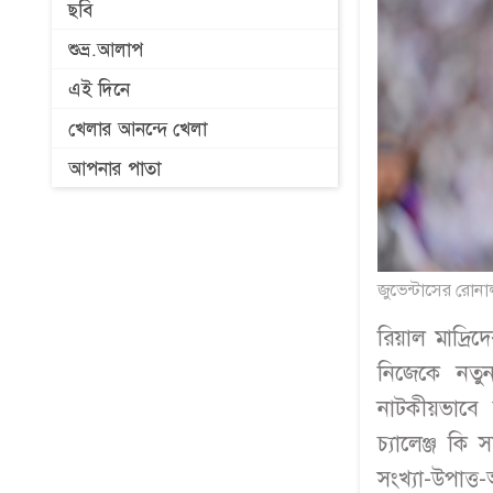
ছবি
শুভ্র.আলাপ
এই দিনে
খেলার আনন্দে খেলা
আপনার পাতা
জুভেন্টাসের রোন
রিয়াল মাদ্রি
নিজেকে নতুন
নাটকীয়ভাবে 
চ্যালেঞ্জ ক
সংখ্যা-উপাত্ত