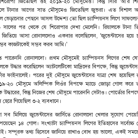
গ শিরোপা জিতেছিল ওই ২০১৯-২০ মৌসুমেও। কিন্তু সিরি 'আ'র শ
ে টানার আগের সাত মৌসুমেও জিতেছিল জুভরা। এত বিশাল অঙ
ভেড়ানোর পেছনে আসল উদ্দেশ্য তো ছিল চ্যাম্পিয়নস লিগে সাফল্যের 
 সালের পর থেকে যে শিরোপার দেখা মেলেনি। রিয়ালকে টানা ত
িগ জিতিয়ে আসা রোনালদোও একবার বলেছিলেন, 'জুভেন্টাসের হয়ে চ্
্ভব কাজটাকেই সম্ভব করব আমি।'
খতে পারেননি রোনালদো। প্রথম মৌসুমেই চ্যাম্পিয়নস লিগের শেষ ষো
দলকে উদ্ধার করেছিলেন অ্যাটলেটিকো মাদ্রিদের বিপক্ষে, কিন্তু জুভেন্ট
টার ফাইনালেই। পরের দুই মৌসুমে জুভেন্টাসের যাত্রা শেষ হয়েছিল 
০১৯-২০ মৌসুমে অলিম্পিক লিওঁর বিপক্ষে ম্যাচে জোড়া গোল করে তা
উদ্ধারের, কিন্তু নিজের শেষ মৌসুমে পারেননি সেটাও। পোর্তোর বিপক্
াস হেরে গিয়েছিল ৩-২ ব্যবধানে।
িগে সব মিলিয়ে জুভেন্টাসের জার্সিতে রোনালদো খেলার সুযোগ পেয়
পেয়েছেন ১৪ গোল। সংখ্যাটা চ্যাম্পিয়নস লিগের ইতিহাসের সর্বোচ্চ
নই। সম্পূরক তথ্য হিসেবে জানিয়ে রাখাও বোধ হয় ভালো, একই সময়ে