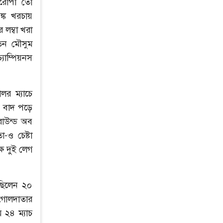
িরোপা তো
্ক খরচায়
লম্বা খরা
িন মৌসুম
যাম্পিয়নস
লর ম্যাচে
াস বাদ পড়ে
রাউন্ড অব
-ও চেষ্টা
ষে দুই লেগ
েছিলেন ২০
 গোলদাতার
 ২৪ ম্যাচ