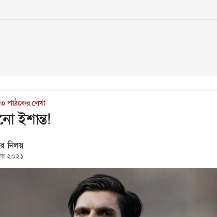
াচিত পাঠকের লেখা
নো ইশান্ত!
র নিলয়
ম্বর ২০২১