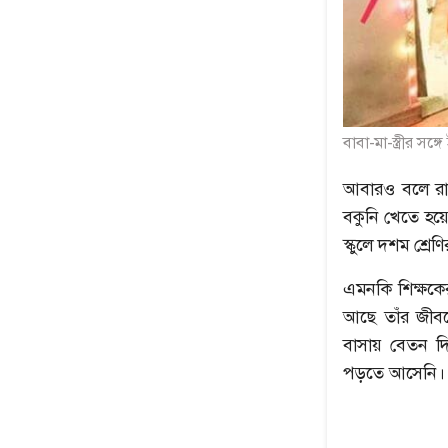
বাবা-মা-স্ত্রীর সঙ্গে
আবারও বলে রাখ
বকুনি খেতে হয়
স্কুলে দশম শ্
এমনকি শিক্ষকে
আছে তাঁর জীব
বাসায় বেতন দি
পড়তে আসেনি।