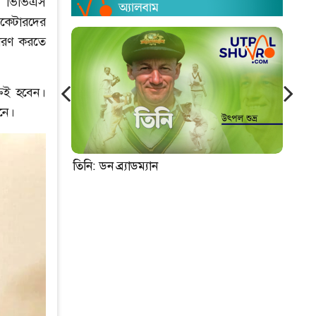
নে ভিভিএস
রিকেটারদের
চারণ করতে
তই হবেন।
নে।
তিনি: ডন ব্র্যাডম্যান
নিউ