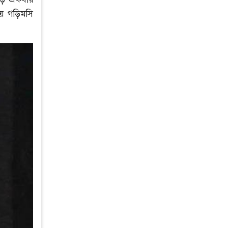
য়ে গড়িমসি