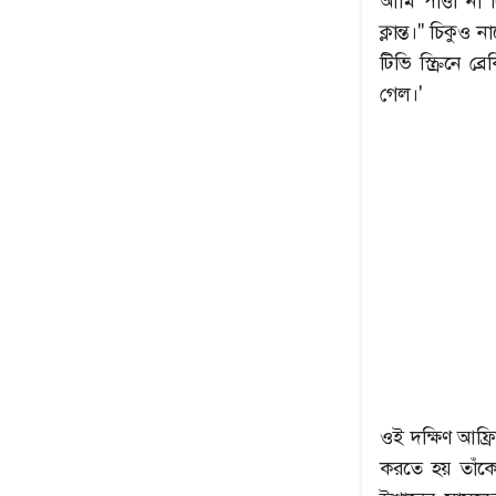
আমি পাত্তা না
ক্লান্ত।" চিকুও
টিভি স্ক্রিনে 
গেল।'
ওই দক্ষিণ আফ্রি
করতে হয় তাঁকে