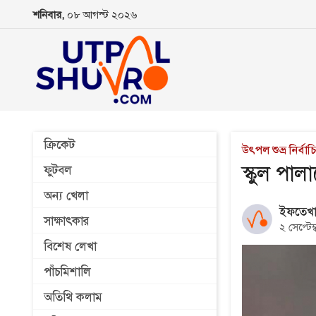
শনিবার,
০৮ আগস্ট ২০২৬
ক্রিকেট
উৎপল শুভ্র নির্ব
স্কুল পালা
ফুটবল
অন্য খেলা
ইফতেখা
সাক্ষাৎকার
২ সেপ্টে
বিশেষ লেখা
পাঁচমিশালি
অতিথি কলাম