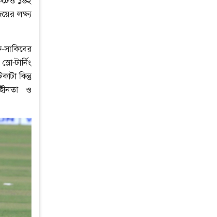
ইকেটেও ১৬২
ের লক্ষ্য
-সাকিবের
-টার্নিং
াটা কিন্তু
মহীনতা ও