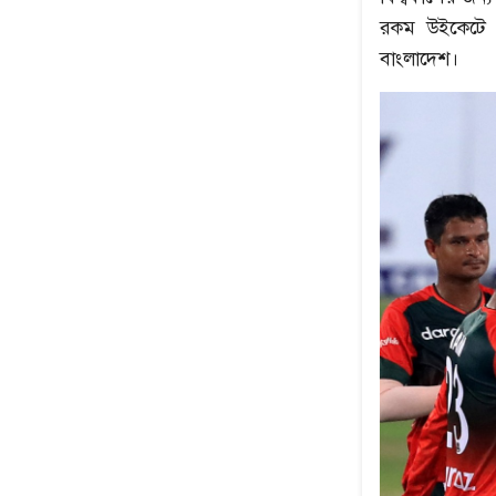
রকম উইকেটে ম
বাংলাদেশ।
উৎপল শুভ্রর সেরা ৫
নেপথ্যের মা