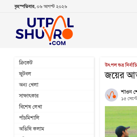
বৃহস্পতিবার,
০৬ আগস্ট ২০২৬
ক্রিকেট
উৎপল শুভ্র নির্ব
জয়ের আত্মব
ফুটবল
অন্য খেলা
শাওন শ
সাক্ষাৎকার
১৫ সেপ্ট
বিশেষ লেখা
পাঁচমিশালি
অতিথি কলাম