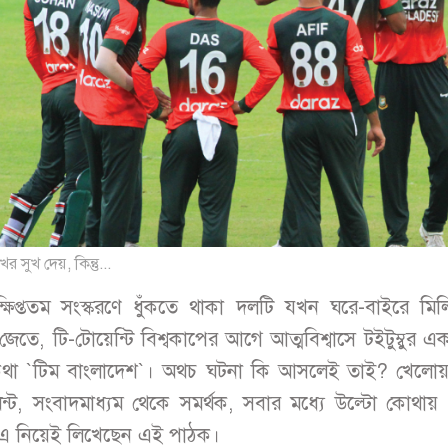
র সুখ দেয়, কিন্তু...
ক্ষিপ্ততম সংস্করণে ধুঁকতে থাকা দলটি যখন ঘরে-বাইরে মিল
েতে, টি-টোয়েন্টি বিশ্বকাপের আগে আত্মবিশ্বাসে টইটুম্বুর 
থা `টিম বাংলাদেশ`। অথচ ঘটনা কি আসলেই তাই? খেলোয়
েন্ট, সংবাদমাধ্যম থেকে সমর্থক, সবার মধ্যে উল্টো কোথা
। এ নিয়েই লিখেছেন এই পাঠক।