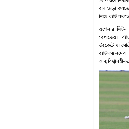
যে কারণে নিউজি
রান তাড়া করতে 
নিয়ে ব্যাট করত
ওপেনার লিটন 
বেলাতেও। ব্য
উইকেটে,যা মোটে
ব্যাটসম্যানদ
আত্মবিশ্বাসহীনত