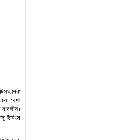
টসম্যানরা
তকের দেখা
া সাবলীল।
িছু ইনিংস