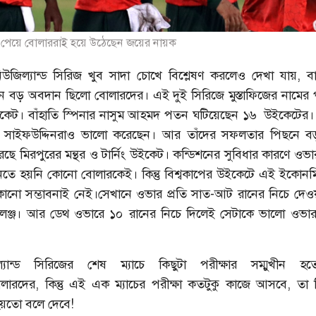
য পেয়ে বোলাররাই হয়ে উঠেছেন জয়ের নায়ক
 নিউজিল্যান্ড সিরিজ খুব সাদা চোখে বিশ্লেষণ করলেও দেখা যায়, ব
 বড় অবদান ছিলো বোলারদের। এই দুই সিরিজে মুস্তাফিজের নামের
কেট। বাঁহাতি স্পিনার নাসুম আহমদ পতন ঘটিয়েছেন ১৬ উইকেটের।
ি, সাইফউদ্দিনরাও ভালো করেছেন। আর তাঁদের সফলতার পিছনে ব
ছে মিরপুরের মন্থর ও টার্নিং উইকেট। কন্ডিশনের সুবিধার কারণে ওভা
নতে হয়নি কোনো বোলারকেই। কিন্তু বিশ্বকাপের উইকেটে এই ইকোনম
োনো সম্ভাবনাই নেই।সেখানে ওভার প্রতি সাত-আট রানের নিচে দেও
যালেঞ্জ। আর ডেথ ওভারে ১০ রানের নিচে দিলেই সেটাকে ভালো ওভা
যান্ড সিরিজের শেষ ম্যাচে কিছুটা পরীক্ষার সম্মুখীন হ
লারদের, কিন্তু এই এক ম্যাচের পরীক্ষা কতটুকু কাজে আসবে, তা ব
হয়তো বলে দেবে!