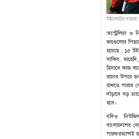
উইকেটের সাহায্
অস্ট্রেলিয়া ও
জয়গুলোর পিছনে
হয়েছে , ১৫ উই
সাকিব, মাহেদ
হিসাবে কাজ করে
রানের উপরে গু
রাখতে পারার ক
দাঁড়াবে বড় চ্
হবে।
যদিও নিউজিল্
বাংলাদেশের বো
পারফরম্যান্সই 