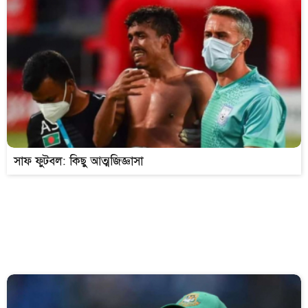
সাফ ফুটবল: কিছু আত্মজিজ্ঞাসা