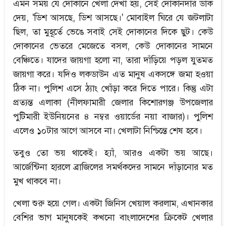
এমন সময় যে দোকানে খেলা দেখা হয়, সেই দোকানদার ডাক
দেয়, 'ডিশ আসছে, ডিশ আসছে।' মোবাইল ঘিরে যে জটলাটা
ছিল, তা মুহূর্তে ভেঙে সবাই সেই দোকানের দিকে ছুট। কেউ
দোকানের ভেতরে মেজেতে বসল, কেউ দোকানের সামনে
বেঞ্চিতে। যাদের জায়গা হলো না, তারা দাঁড়িয়ে পড়ল যুতমত
জায়গা করে। যদিও লকডাউন এত মানুষ একসঙ্গে জমা হওয়া
ঠিক না। পুলিশ এসে ঠ্যাং খোঁড়া করে দিতে পারে। কিন্তু এটা
প্রত্যন্ত এলাকা (নীলফামারী জেলার কিশোরগঞ্জ উপজেলার
পুটিমারী ইউনিয়নের ৪ নম্বর ওয়ার্ডের নয়া বাজার)। পুলিশ
এলেও ১০টার আগে আসবে না। খেলাটা নিশ্চিন্তে শেষ হবে।
তবুও তো ভয় থাকেই। হ্যাঁ, আরও একটা ভয় আছে।
আর্জেন্টিনা হারলে ব্রাজিলের সমর্থকদের সামনে দাঁড়ানোর মত
মুখ থাকবে না।
খেলা শুরু হয়ে গেল। একটা জিনিস খেয়াল করলাম, এখানকার
বেশির ভাগ মানুষকেই কখনো বাংলাদেশের ক্রিকেট খেলার