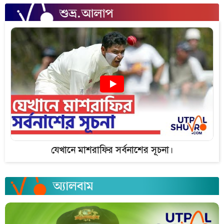
যেখানে মাশরাফির সর্বনাশের সূচনা।