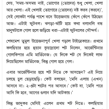
দেয়, 'সময়-অসময় নাই, তোগোর (তোদের) শুধু খেলা, খেলা
আর খেলা। এই খেলাই তোগোরে (তোদের) নষ্ট করব (করবে)',
সেই লোকটা পর্যন্ত পাশে বসে উত্তেজনায় কেঁপে কেঁপে উঠছেন
আজ। এটাই ফুটবল। ঝগড়া-ঝাঁটি হয়ে কথা বলাবলি বন্ধ
মানুষটাকে গোল হলে জড়িয়ে ধরা--এটাই ফুটবলের সৌন্দর্য।
শেষমেশ তুমুল উত্তেজনাপুর্ণ খেলা গড়াল টাইব্রেকারে। প্রথমে
কলম্বিয়ার হয়ে হুয়ান কুয়াদ্রাদো শট নিলেন, আর্জেন্টিনার
গোলকিপার এমি মার্তিনেজ। যে দিকে শট সে দিকেই লাফ
দিয়েছিলেন মার্তিনেজ, কিন্তু গোল হয়ে গেল।
এবার আর্জেন্টিনার হয়ে শট নিতে কে আসছেন? এই নিয়ে
চলছে চুল ছেড়াছেড়ি। কেউ বলছেন, 'মেসি এলায় (এখন)
আসবে না। ২-৩টা শটের পর আসবে।' কেউ বা, 'মেসি পরে
আসি কি হবে, আগের গুলান যদি আটকায়।'
কিন্তু জাদুকর মেসিই এলেন প্রথম শট নিতে। কলম্বিয়ার