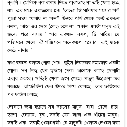
বুঝলি । মেসিকে বল বানায় দিতে পারতেছে না তাই খেলা হচ্ছে
না।' এর মধ্যে একজনের প্রশ্ন, 'আচ্ছা, ডি মারিয়ার সমস্যা কি?
পুরো সময় খেলায় না কেন?' উত্তরে পাশ থেকে কেউ একজন
বলল, 'আরে ওর দেহা (দেহ) চলে না। শুকান একটা মানুষ এই
জন্যে পরে নামায়।' আর একজন বলল, 'ডি মারিয়া যে
পজিশনে খেলে, ঐ পজিশনে অনেকগুলা প্লেয়ার। এই জন্যে
লেটে নামায়।'
কথা বলতে বলতে গোল শোধ। লুইস দিয়াজের চমৎকার একটা
গোল। সব কিছু যেন মুড়িয়ে গেল। অনেকে বলছে খেলাটা
এবার জমবে। সত্যিই খেলা জমে গেছে। নতুন উত্তেজনা ভর
করেছে। আর্জেন্টিনা ফের উদ্যম নিয়ে খেলছে। আর ফাউলের
পর ফাউল চলছে।
দোকানে জমা হয়েছে সব বয়সের মানুষ। বাবা, ছেলে, চাচা,
তরুণ, জোয়ান, বৃদ্ধ...সবাই যেন আজ এক ধাঁচের মানুষ।
সবাই এক। সবাই খেলাপ্রেমী। যে মানুষটা খেলতে দেখলে বকা