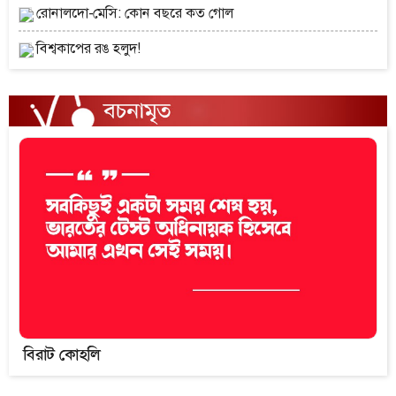
রোনালদো-মেসি: কোন বছরে কত গোল
বিশ্বকাপের রঙ হলুদ!
বিরাট কোহলি