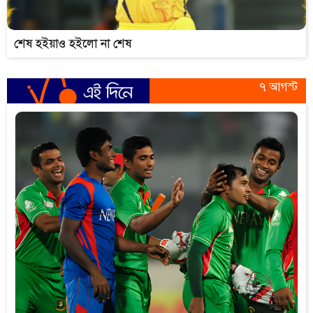
শেষ হইয়াও হইলো না শেষ
৭ আগস্ট