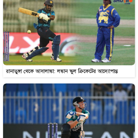
রানাতুঙ্গা থেকে আসালাঙ্কা: লঙ্কান স্কুল ক্রিকেটের আদ্যোপান্ত