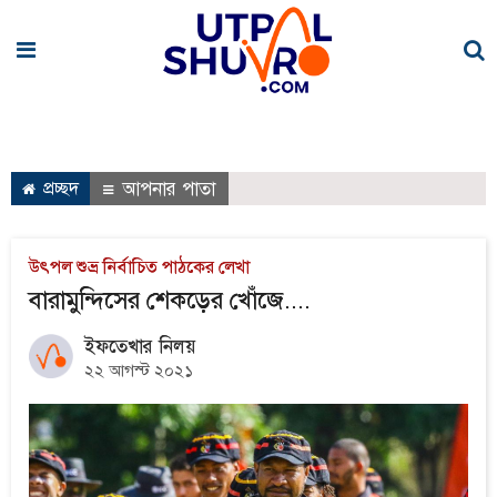
প্রচ্ছদ
আপনার পাতা
উৎপল শুভ্র নির্বাচিত পাঠকের লেখা
বারামুন্দিসের শেকড়ের খোঁজে....
ইফতেখার নিলয়
২২ আগস্ট ২০২১