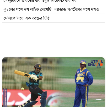
সেঞ্চুরিয়নে ভারতের জয় শুধুই আরেকটি জয় নয়
কুম্বলের দশে দশ লাইভ দেখেছি, অ্যাজাজ প্যাটেলের দশে দশও
মেসিকে নিয়ে এক ভক্তের চিঠি