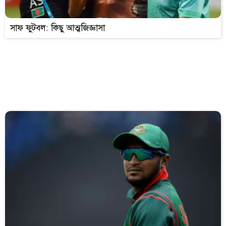
সাফ ফুটবল: কিছু আত্মজিজ্ঞাসা