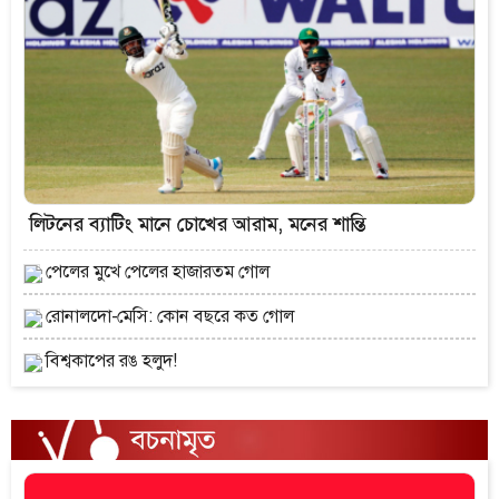
লিটনের ব্যাটিং মানে চোখের আরাম, মনের শান্তি
পেলের মুখে পেলের হাজারতম গোল
রোনালদো-মেসি: কোন বছরে কত গোল
বিশ্বকাপের রঙ হলুদ!