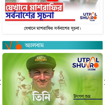
যেখানে মাশরাফির সর্বনাশের সূচনা।