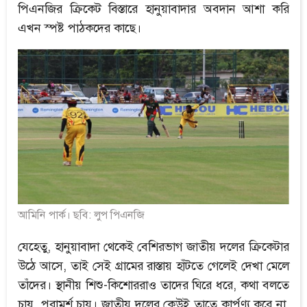
পিএনজির ক্রিকেট বিস্তারে হানুয়াবাদার অবদান আশা করি
এখন স্পষ্ট পাঠকদের কাছে।
আমিনি পার্ক। ছবি: লুপ পিএনজি
যেহেতু, হানুয়াবাদা থেকেই বেশিরভাগ জাতীয় দলের ক্রিকেটার
উঠে আসে, তাই সেই গ্রামের রাস্তায় হাঁটতে গেলেই দেখা মেলে
তাঁদের। স্থানীয় শিশু-কিশোররাও তাদের ঘিরে ধরে, কথা বলতে
চায়, পরামর্শ চায়। জাতীয় দলের কেউই তাতে কার্পণ্য করে না,