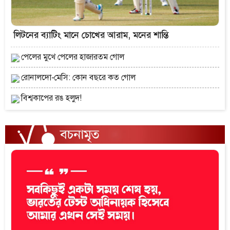
লিটনের ব্যাটিং মানে চোখের আরাম, মনের শান্তি
পেলের মুখে পেলের হাজারতম গোল
রোনালদো-মেসি: কোন বছরে কত গোল
বিশ্বকাপের রঙ হলুদ!