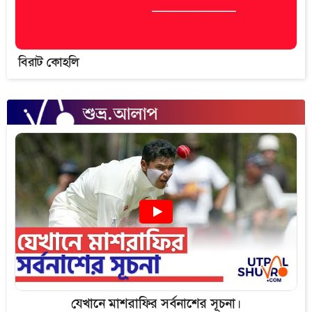
বিরাট কোহলি
যেখানে মাশরাফির সর্বনাশের সূচনা।