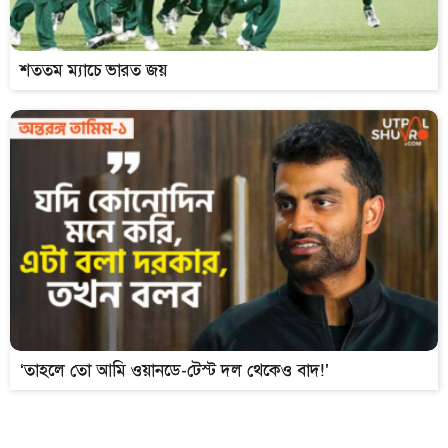
শততম ম্যাচে ভারত জয়
‘তাহলে তো আমি ওয়ানডে-টেস্ট দল থেকেও বাদ!’