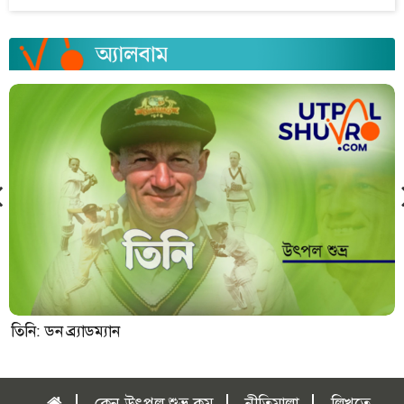
তিনি: ডন ব্র্যাডম্যান
কেন উৎপল শুভ্র.কম
নীতিমালা
লিখতে