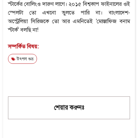
স্টার্কের বোলিংও দারুণ লাগে। ২০১৫ বিশ্বকাপ ফাইনালের ওই
স্পেলটা তো এখনো ভুলতে পারি না। বাংলাদেশ-
অস্ট্রেলিয়া সিরিজকে তো আর এমনিতেই 'মোস্তাফিজ বনাম
স্টার্ক' বলছি না!
সম্পর্কিত বিষয়:
উৎপল শুভ্র
শেয়ার করুনঃ