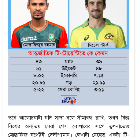
তবে আলোচনাটা যদি সাদা বলে সীমাবদ্ধ রাখি, তখন কিন্তু
বিশ্বের অন্যতম সেরা পেস বোলারের সঙ্গে তুলনাতেও
মোস্তাফিজ যথেষ্টই দেদীপ্যমান। লেখাটা যেহেতু একটা টি-