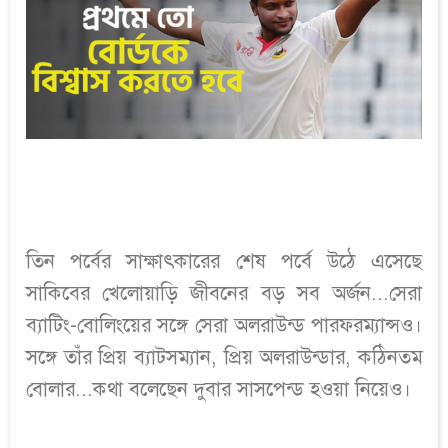
তিন পর্বের সাক্ষাৎকারের শেষ পর্বে উঠে এসেছে
সাকিবের খেলোয়াড়ি জীবনের বড় সব অর্জন...সেরা
ব্যাটিং-বোলিংয়ের সঙ্গে সেরা অলরাউন্ড পারফরম্যান্সও।
সঙ্গে তাঁর প্রিয় ব্যাটসম্যান, প্রিয় অলরাউন্ডার, কঠিনতম
বোলার...কথা বলেছেন দুবার সাসপেন্ড হওয়া নিয়েও।