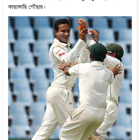
কাছাকাছি পৌঁছায়।