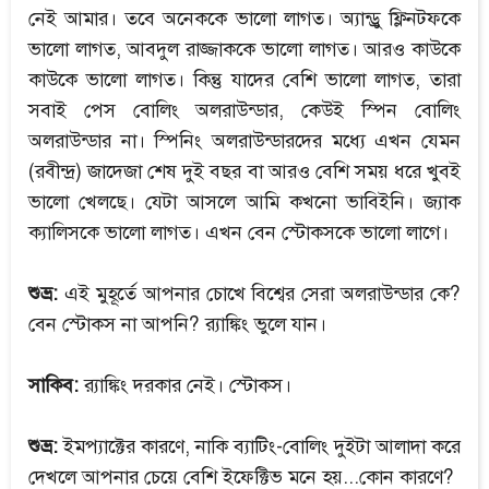
নেই আমার। তবে অনেককে ভালো লাগত। অ্যান্ড্রু ফ্লিনটফকে
ভালো লাগত, আবদুল রাজ্জাককে ভালো লাগত। আরও কাউকে
কাউকে ভালো লাগত। কিন্তু যাদের বেশি ভালো লাগত, তারা
সবাই পেস বোলিং অলরাউন্ডার, কেউই স্পিন বোলিং
অলরাউন্ডার না। স্পিনিং অলরাউন্ডারদের মধ্যে এখন যেমন
(রবীন্দ্র) জাদেজা শেষ দুই বছর বা আরও বেশি সময় ধরে খুবই
ভালো খেলছে। যেটা আসলে আমি কখনো ভাবিইনি। জ্যাক
ক্যালিসকে ভালো লাগত। এখন বেন স্টোকসকে ভালো লাগে।
শুভ্র:
এই মুহূর্তে আপনার চোখে বিশ্বের সেরা অলরাউন্ডার কে?
বেন স্টোকস না আপনি? র‍্যাঙ্কিং ভুলে যান।
সাকিব:
র‍্যাঙ্কিং দরকার নেই। স্টোকস।
শুভ্র:
ইমপ্যাক্টের কারণে, নাকি ব্যাটিং-বোলিং দুইটা আলাদা করে
দেখলে আপনার চেয়ে বেশি ইফেক্টিভ মনে হয়...কোন কারণে?