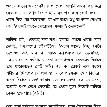
শুভ্র:
নাম তো জানবেনই। দেখা গেল, আপনি এমন কিছু করে
ফেললেন, যা স্যার রিচার্ড হ্যাডলির পর আর কেউ করেনি।
এমন কিছু তো করেছেনই, যা এর আগে শুধু আপনার বোথাম
আর ইমরানই করতে পেরেছেন।এভাবেই জেনেছেন?
সাকিব:
হ্যাঁ, ওরকমই বলা যায়। হয়তো কোনো একটা ম্যাচ
দেখছি, বিশ্বকাপের হাইলাইটস। ইমরান খানের কিছু একটা
দেখাচ্ছে...এই আর কি! জ্যাক ক্যালিসকে তো দেখেছিই।
আমার চোখে সর্বকালের সেরা অলরাউন্ডার। রেকর্ডের বিচারে
তার ধারেকাছেও কেউ নেই। ওর সব রেকর্ড এক করলে
শচীনের (টেন্ডুলকার) দ্বিগুণ হয়ে যাবে পারফরম্যান্সের বিচারে।
এসব বিচারে ওকেই আমার মনে হয় বেস্ট। তো যে সেরা,
তাকেই যখন দেখে ফেলেছি, তা থেকে বুঝে নিয়েছি বাকিরা
কেমন হতে পারে (হাসি)।
শুভ্র:
মার্ক বাউচার আমাকে বলেছিলেন, লারা-টেন্ডুলকার নিয়ে