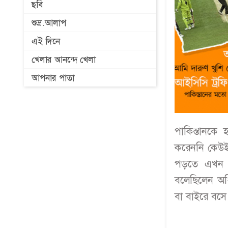
ছবি
শুভ্র.আলাপ
এই দিনে
খেলার আনন্দে খেলা
আপনার পাতা
পাকিস্তানকে 
করেননি কেউই।
পড়তে এখন 
বলেছিলেন অধি
বা বাইরে বসে