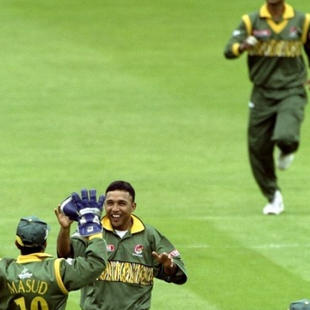
শরাফি
আশরাফুলের কাছে খোলা চিঠি