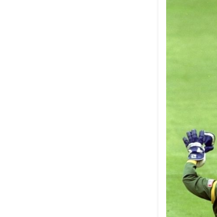
উৎপল শুভ্রর সেরা ৫
নেপথ্যের মা