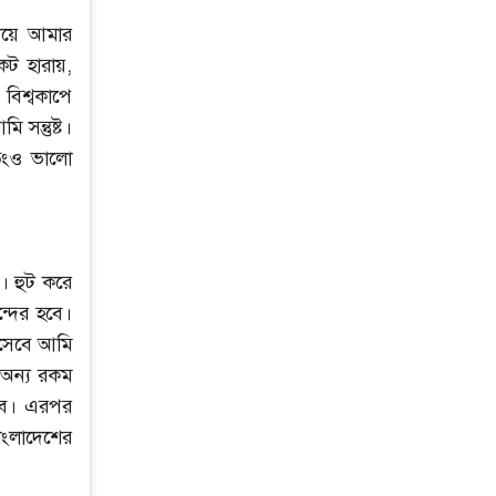
িয়ে আমার
েট হারায়,
িশ্বকাপে
সন্তুষ্ট।
িংও ভালো
ি। হুট করে
্দের হবে।
িসেবে আমি
 অন্য রকম
বে। এরপর
ংলাদেশের