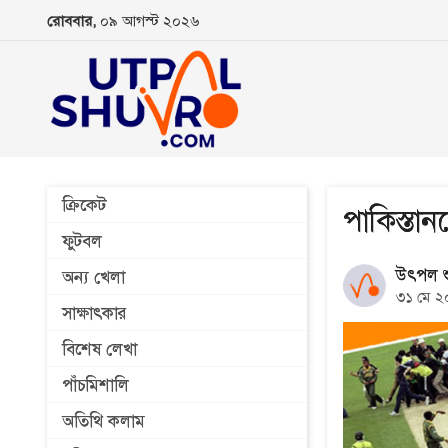
রোববার,
০৯ আগস্ট ২০২৬
ক্রিকেট
পাকিস্তা
ফুটবল
উৎপল শু
অন্য খেলা
৩১ মে ২
সাক্ষাৎকার
বিশেষ লেখা
পাঁচমিশালি
অতিথি কলাম