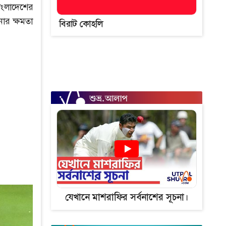
াংলাদেশের
োর ক্ষমতা
বিরাট কোহলি
যেখানে মাশরাফির সর্বনাশের সূচনা।