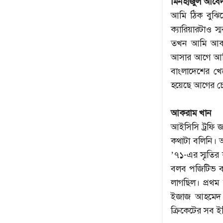
মিনহাজুল আবেদীন
আমি ঠিক বুঝি
ক্যারিয়ারটাও 
তখন আমি আকরা
আসার আগে আমি ব
বাংলাদেশের খেল
হয়েছে আগের চে
আকরাম খান
আইসিসি ট্রফি জ
কথাটা বলিনি। 
’৭১-এর স্মৃতি
বলব পজিটিভ ব্
লাগছিল। প্রথ
ইজাজ আহমেদ য
ক্রিকেটের সব 