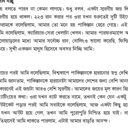
 নান্নু
য়ে বলতে পারব না কেমন লাগছে। শুধু বলব, একটা স্মরণীয় জয় দ
স্মরণীয় হয়ে থাকল। ২২৩ রান করার পর ওরা যখন শুরুতেই দুটি উইক
মকে বলেছিলাম, আমার তো মনে হয় পাকিস্তান হেরে গেছে। এই ব
লেছিলাম, ক্যারিয়ার-সেরা খেলাটা খেলব। আমার পারফরম্যান্সে আমি 
োয়াড়দের মধ্যে আমার সর্বোচ্চ রান, বোলিংও ভালো করেছি, ফিল্ড
য়ে। সুখী একজন মানুষ হিসেবে অবসর নিচ্ছি আমি।
য়ের পরই আমি বলেছিলাম, বিশ্বকাপে পাকিস্তানকে হারানোর স্বপ্ন দেখ
আমি জানতাম, পাকিস্তানকে হারানোটা আমাদের দেশের জন্য বেশি আনন
র কারণেই এই জয়টা আরও বেশি স্মরণীয়। আমাদের জয়ের মূল কারণ হ
যাটিংয়ের কথা। ওরা যখন ব্যাট করতে নামে, তখনই কেন যেন একটু
ম উইকেট পড়ার পরই আমি সবাইকে বলেছিলাম, আজ একটা কিছু হ
খন আউট হয়ে গেল, তখন আমি পুরোপুরি নিশ্চিত হয়ে যাই। বা
ইতিহাসেই আমি থাকতে পারলাম, এটাই আমার বাড়তি আনন্দ।