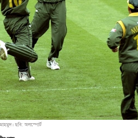
মাহমুদ। ছবি: অলস্পোর্ট