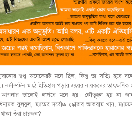
হারানোর স্বপ্ন অনেকেরই মনে ছিল, কিন্তু তা সত্যি হবে বল
 নর্দাম্পটন মাঠে ইতিহাস গড়ার জয়ের নায়কদের তাৎক্ষণিক প্র
আপনার ভালোই লাগবে মনে হয়। কৌতূহল হয় না জান
নায়ক বুলবুল, ম্যাচের সর্বোচ্চ স্কোরার আকরাম খান, ম্যাচস
 থাকা ওঁরা চারজন?