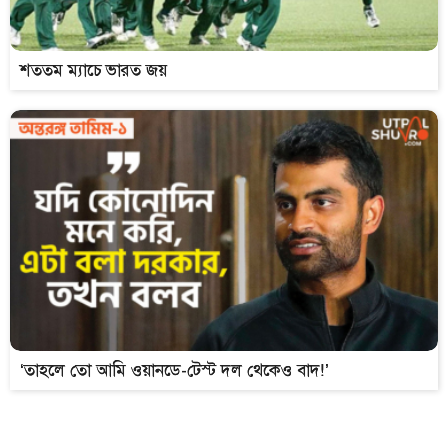
শততম ম্যাচে ভারত জয়
‘তাহলে তো আমি ওয়ানডে-টেস্ট দল থেকেও বাদ!’