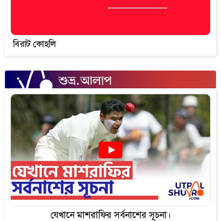
বিরাট কোহলি
যেখানে মাশরাফির সর্বনাশের সূচনা।