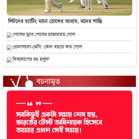
লিটনের ব্যাটিং মানে চোখের আরাম, মনের শান্তি
পেলের মুখে পেলের হাজারতম গোল
রোনালদো-মেসি: কোন বছরে কত গোল
বিশ্বকাপের রঙ হলুদ!