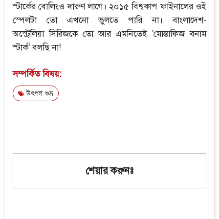
স্টার্কের বোলিংও দারুণ লাগে। ২০১৫ বিশ্বকাপ ফাইনালের ওই
স্পেলটা তো এখনো ভুলতে পারি না। বাংলাদেশ-
অস্ট্রেলিয়া সিরিজকে তো আর এমনিতেই 'মোস্তাফিজ বনাম
স্টার্ক' বলছি না!
সম্পর্কিত বিষয়:
উৎপল শুভ্র
শেয়ার করুনঃ