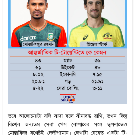
তবে আলোচনাটা যদি সাদা বলে সীমাবদ্ধ রাখি, তখন কিন্তু
বিশ্বের অন্যতম সেরা পেস বোলারের সঙ্গে তুলনাতেও
মোস্তাফিজ যথেষ্টই দেদীপ্যমান। লেখাটা যেহেতু একটা টি-