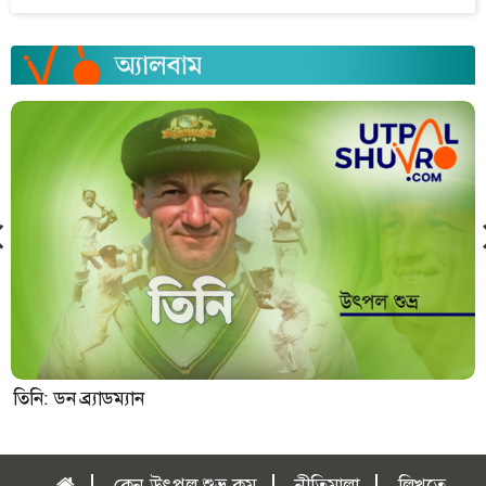
তিনি: ডন ব্র্যাডম্যান
কেন উৎপল শুভ্র.কম
নীতিমালা
লিখতে