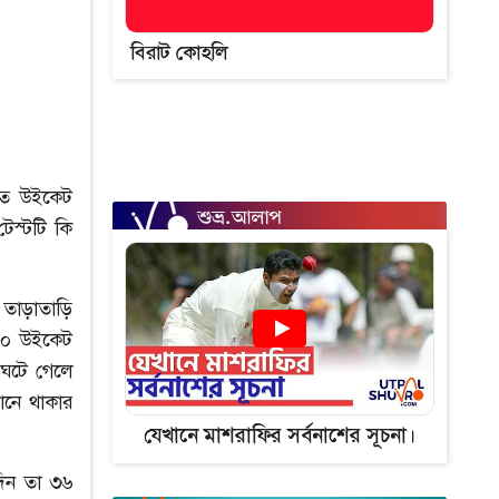
বিরাট কোহলি
িতে উইকেট
েস্টটি কি
 তাড়াতাড়ি
 ১০ উইকেট
ঘটে গেলে
ানে থাকার
যেখানে মাশরাফির সর্বনাশের সূচনা।
 দিন তা ৩৬