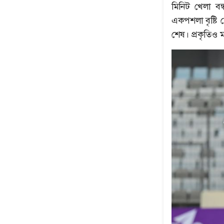
মিনিট খেলা ব
একপশলা বৃষ্টি 
শেষ। প্রকৃতিও ম
উৎপল শুভ্রর সেরা ৫
নেপথ্যের মা