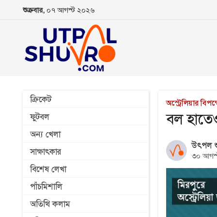
শুক্রবার,
০৭ আগস্ট ২০২৬
ক্রিকেট
অস্ট্রেলিয়ার বিপক
বল হাতে
ফুটবল
অন্য খেলা
উৎপল শু
সাক্ষাৎকার
৩০ আগস
বিশেষ লেখা
পাঁচমিশালি
অতিথি কলাম