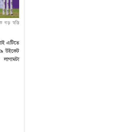
বড় স্বস্তি
লাই এটিতে
র ৯ উইকেট
 লাগামটা