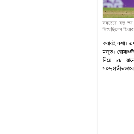
সবচেয়ে বড় ভয় হয়
দিয়েছিলেন মিরা
করারই কথা। এখন
মজুত। রোমাঞ্চট
নিয়ে ৮৮ রান
সন্দেহাতীতভাব