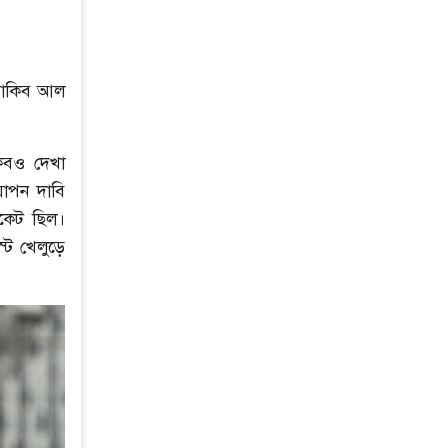
 সাকিব আল
কিবও দেখা
াপন দাবি
ইকেট ছিল।
্ট খেলুড়ে