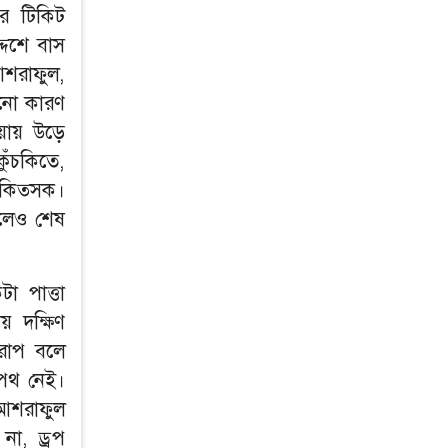
র টিকিট
দেশে বাস
আশরাফুল,
োনো কারণ
িয়ায় উড়ে
ুঁচকিতে,
িকিত্সক।
হলেও শেষ
া পাত্তা
 দক্ষিণ
ারাপ বলে
 পথ নেই।
 আশরাফুল
না, ড্রপ