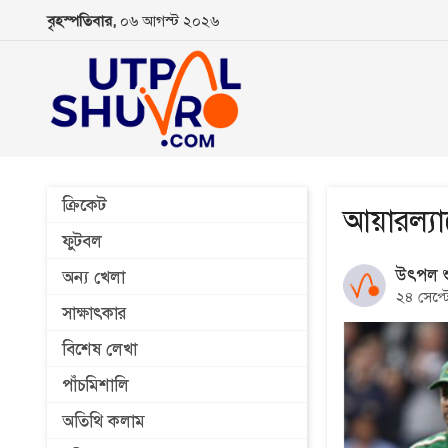
বৃহস্পতিবার,
০৬ আগস্ট ২০২৬
ক্রিকেট
আয়ারল্য
ফুটবল
উৎপল শু
অন্য খেলা
২৪ সেপ্ট
সাক্ষাৎকার
বিশেষ লেখা
পাঁচমিশালি
অতিথি কলাম