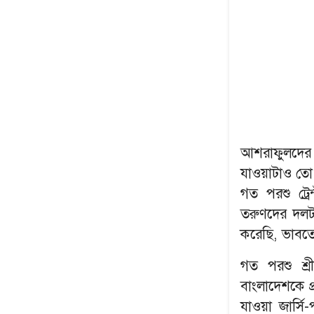
আশরাফুলদের 
যাওয়াটাও তো 
গত পরশু ট্রে
তরুণদের দলট
করেছি, ভাবত
গত পরশু শ্রী
বাংলাদেশকে প্
যাওয়া জার্সি