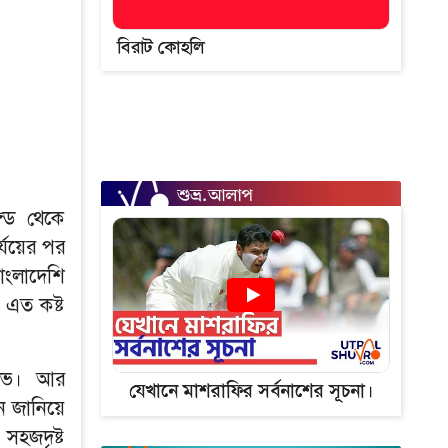
বিরাট কোহলি
ডে থেকে
্যয়ের পর
াংলাদেশি
 এত কষ্ট
ষোভ। আর
যেখানে মাশরাফির সর্বনাশের সূচনা।
থন জানিয়ে
সহজদৃষ্ট