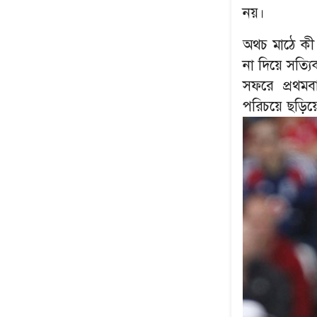
নয়।
অথচ মাঠে কী 
না দিয়ে সত্যি
সফরে প্রথম
পরিচয়ে ছড়িয়
উৎপল শুভ্রর সেরা ৫
নেপথ্যের মা