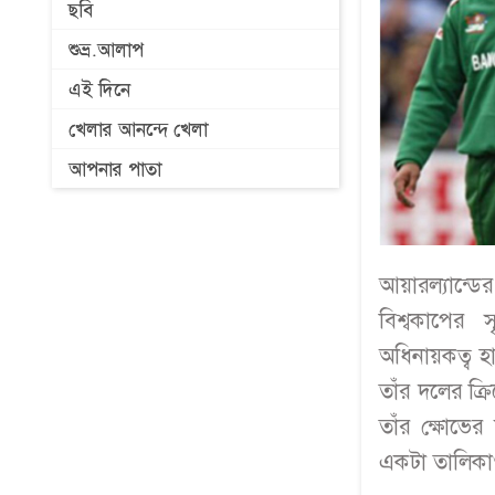
ছবি
শুভ্র.আলাপ
এই দিনে
খেলার আনন্দে খেলা
আপনার পাতা
আয়ারল্যান্ডের
বিশ্বকাপের 
অধিনায়কত্ব হ
তাঁর দলের ক্
তাঁর ক্ষোভে
একটা তালিকা