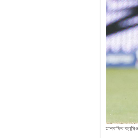
মাশরাফির ক্যামি