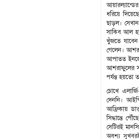
আয়ারল্যান্ড
ধরিয়ে দিয়েছ
ছাড়ল। সেখান 
সাকিব আল হাস
খুঁজতে যাবেন
গেলেন। আশরাফ
আপাতত ইনজেক
আশরাফুলের সম
পর্যন্ত হয়তো 
চোখে এলার্জ
দেননি। আইপ
আফ্রিকায় ডাক
সিদ্ধান্তে প
সেটিরই মানসি
অবশ্য সুখবর