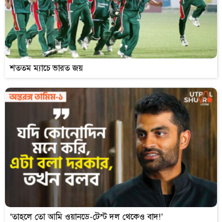
শততম ম্যাচে ভারত জয়
‘তাহলে তো আমি ওয়ানডে-টেস্ট দল থেকেও বাদ!’