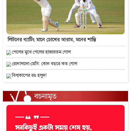
লিটনের ব্যাটিং মানে চোখের আরাম, মনের শান্তি
পেলের মুখে পেলের হাজারতম গোল
রোনালদো-মেসি: কোন বছরে কত গোল
বিশ্বকাপের রঙ হলুদ!