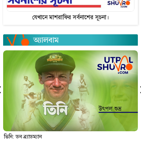
যেখানে মাশরাফির সর্বনাশের সূচনা।
তিনি: ডন ব্র্যাডম্যান