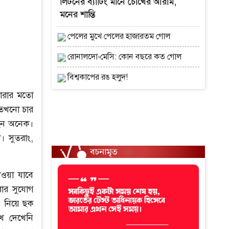
লিটনের ব্যাটিং মানে চোখের আরাম,
মনের শান্তি
পেলের মুখে পেলের হাজারতম গোল
রোনালদো-মেসি: কোন বছরে কত গোল
বিশ্বকাপের রঙ হলুদ!
লারার মতো
ে তখনো চার
ছেন অনেক।
 সুতরাং,
ওয়া যাবে
ার সুযোগ
এ নিয়ে ছক
ুখ দেখেনি