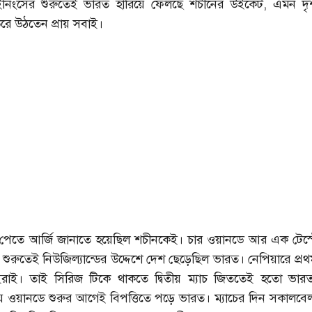
নিংসের শুরুতেই ভারত হারিয়ে ফেলছে শচীনের উইকেট, এমন দৃশ্
ে উঠতেন প্রায় সবাই।
পেতে আর্জি জানাতে হয়েছিল শচীনকেই। চার ওয়ানডে আর এক টেস্ট
ুরুতেই নিউজিল্যান্ডের উদ্দেশে দেশ ছেড়েছিল ভারত। নেপিয়ারে প্র
াই। তাই সিরিজ টিকে থাকতে দ্বিতীয় ম্যাচ জিততেই হতো ভারতক
িতীয় ওয়ানডে শুরুর আগেই বিপত্তিতে পড়ে ভারত। ম্যাচের দিন সকালবে