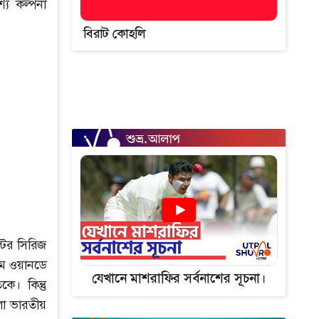
য কল্পনা
বিরাট কোহলি
ের সিরিজ
থম ওয়ানডে
যেখানে মাশরাফির সর্বনাশের সূচনা।
ে। কিন্তু
লা ভারতীয়