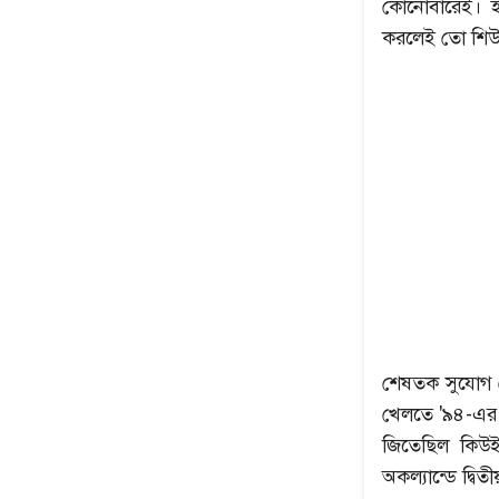
কোনোবারেই। ই
করলেই তো শিউর
শেষতক সুযোগ 
খেলতে '৯৪-এর শ
জিতেছিল কিউইর
অকল্যান্ডে দ্ব