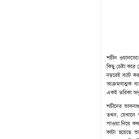
শচীন ওয়ানডেতে
কিছু চেষ্টা কর
নম্বরেই ব্যাট
আক্রমণাত্মক 
একই তরিকা অনু
শচীনের ভাবনা
তখন, যেখানে 
পাওয়া নিয়ে কথ
কাটা হয়েছে ভা