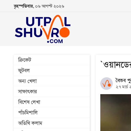
বৃহস্পতিবার,
০৬ আগস্ট ২০২৬
ক্রিকেট
`ওয়ানডের
ফুটবল
বৈভব পু
অন্য খেলা
২৭ মার্চ
সাক্ষাৎকার
বিশেষ লেখা
পাঁচমিশালি
অতিথি কলাম