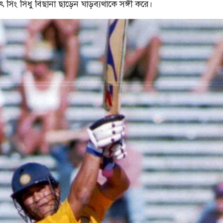
িং সিধু বিছানা ছাড়েন ঘাড়ব্যথাকে সঙ্গী করে।
শরাফি
আশরাফুলের কাছে খোলা চিঠি