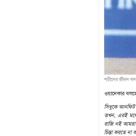
শচীনের জীবন বদল
ওয়াদেকার বলছ
সিধুকে আনফিট 
তখন, এরই মধ্
রাজি নই আমরা।
চিন্তা করতে না