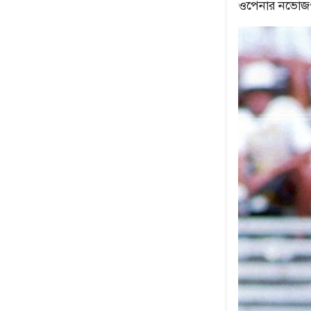
ওপেনার নভোজৎ স
উৎপল শুভ্রর সেরা ৫
নেপথ্যের মা