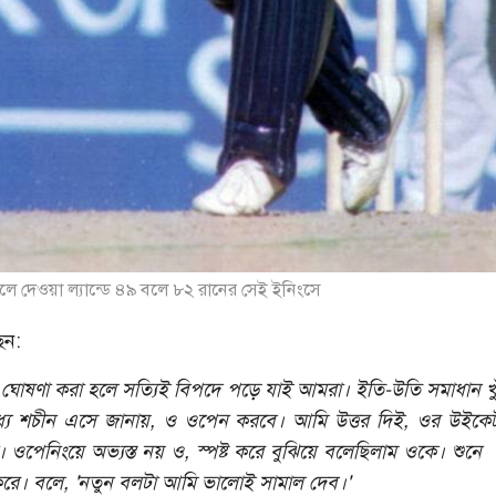
ে দেওয়া ল্যান্ডে ৪৯ বলে ৮২ রানের সেই ইনিংসে
েন:
ঘোষণা করা হলে সত্যিই বিপদে পড়ে যাই আমরা। ইতি-উতি সমাধান খু
যে শচীন এসে জানায়, ও ওপেন করবে। আমি উত্তর দিই, ওর উইকেট 
 ওপেনিংয়ে অভ্যস্ত নয় ও, স্পষ্ট করে বুঝিয়ে বলেছিলাম ওকে। শুন
 করে। বলে, 'নতুন বলটা আমি ভালোই সামাল দেব।'