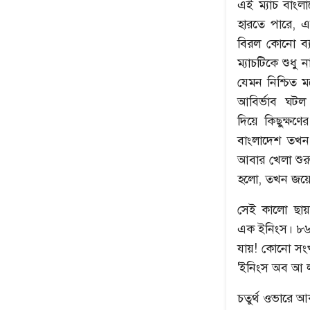
এই ম্যাচ বাং
হারতে পারে, এ
বিরল কোনো ব্য
ম্যাচটিকে শু
যেমন নিশ্চিত 
আবির্ভাব ঘটল 
দিয়ে কিছুক্ষণে
বাংলাদেশ তখন 
আবার খেলা শুর
উৎপল শুভ্রর সেরা ৫
নেপথ্যের মা
হলো, তখন জয়ের
সেই কালো ছা
এক ইনিংস। ৮৬ ব
যায়! কোনো সংখ্য
'ইনিংস অব আ ল
চতুর্থ ওভারে 