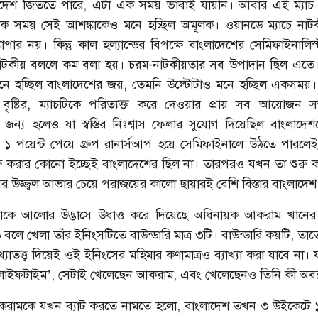
লাদেশ জিততে পারে, এটা এক সময় ভাবাই যায়নি। আবার এই ম্যাচ 
ক সময় সেই আশঙ্কাকেও মনে হচ্ছিল অমূলক। ওয়ানডে ম্যাচে নাট
াপার নয়। কিন্তু কাল হল্যান্ডের বিপক্ষে বাংলাদেশের সেমিফাইনালিস্ট
ধু নাটকীয় বললে কম বলা হয়। চরম-নাটকীয়তার সব উপাদান ছিল এত
মনে হচ্ছিল বাংলাদেশের জয়, তেমনি উল্টোটাও মনে হচ্ছিল একসময়।
বৃষ্টির, ম্যাচটিকে পরিত্যক্ত করে দেওয়ার প্রায় সব আয়োজন সম
র জন্য হলেও যা স্বস্তির নিঃশ্বাস ফেলার সুযোগ দিয়েছিল বাংলাদে
১ পয়েন্ট পেয়ে গ্রুপ রানার্সআপ হয়ে সেমিফাইনালে উঠতে পারলেই
ু করার কোনো ইচ্ছেই বাংলাদেশের ছিল না। তারপরও যখন তা শুরু ক
শরাফি
আশরাফুলের কাছে খোলা চিঠি
 উজ্জ্বল আভার চেয়ে পরাজয়ের কালো ছায়ারই বেশি বিস্তার বাংলাদেশ
য়াকে আলোর উদ্ভাসে উধাও করে দিয়েছে অধিনায়ক আকরাম খানের
লে খেলা তাঁর ইনিংসটিতে বাউন্ডারি মাত্র ৩টি। বাউন্ডারি কয়টি, তা
াতত্ত্ব দিয়েই ওই ইনিংসের মহিমার কণামাত্রও ব্যাখ্যা করা যাবে না। 
াইফটাইম’, সেটাই খেলেছেন আকরাম, এবং খেলেছেনও তিনি কী অবস্
আকরামকে যখন ব্যাট করতে নামতে হলো, বাংলাদেশ তখন ৩ উইকেটে