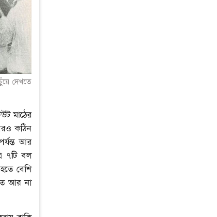
ছুঁয়ে দেখতে
টিউট মাঠের
 আরও কঠিন
র্যন্ত আর
্র ৭টি বল
 হতে বেশি
াতে আর না