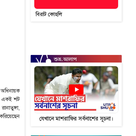
বিরাট কোহলি
ন অধিনায়ক
ের একই শট
ানাতুঙ্গা,
 করিয়েছেন
যেখানে মাশরাফির সর্বনাশের সূচনা।