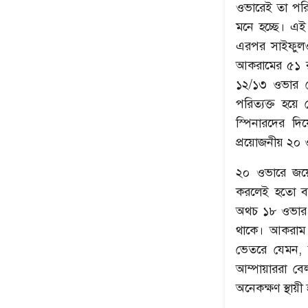
ওভারেই তা পরি
মনে হচ্ছে। এই 
এরপর সাইফুলও 
আকরামের ৫১ রা
১২/১৩ ওভার খে
পরিত্যক্ত হয়ে 
স্পিনারদের দ
প্রয়োজনীয় ২০
২০ ওভারে জয়ে
করলেই হতো বাং
অথচ ১৮ ওভার শে
থাকে। আকরাম আ
ভেতরে যেমন, ব
আম্পায়াররা বে
অনেকক্ষণ স্থায়ী 