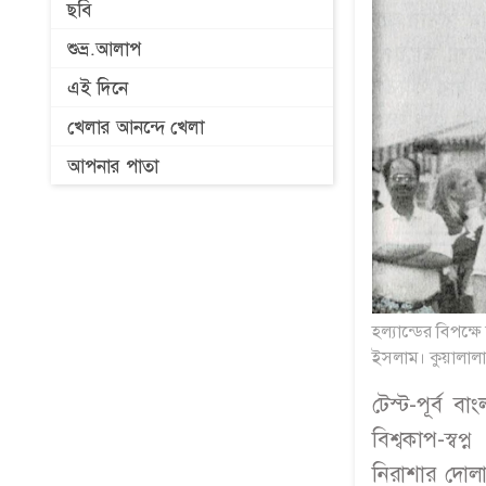
ছবি
শুভ্র.আলাপ
এই দিনে
খেলার আনন্দে খেলা
আপনার পাতা
হল্যান্ডের বিপক
ইসলাম। কুয়ালালাম
টেস্ট-পূর্ব 
বিশ্বকাপ-স্ব
নিরাশার দোলা