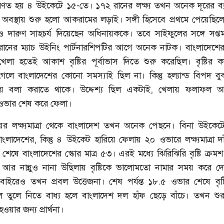
ণত হয় ৪ উইকেটে ১৫-তে। ১৭২ রানের লক্ষ্য তখন অনেক দূরের ব্
অবস্থায় শুরু হলো আকরামের লড়াই। সঙ্গী হিসেবে প্রথমে পেয়েছিলেন 
দারুণ সাহচর্য দিয়েছেন অধিনায়ককে। তবে সাইফুলের সঙ্গে সপ্
নের ম্যাচ উইনিং পার্টনারশিপটির আগে অনেক নাটক। বাংলাদেশে
লা হতেই আকাশ বৃষ্টির পূর্বাভাস দিতে শুরু করেছিল। বৃষ্টির কা
গেলে বাংলাদেশের কোনো সমস্যাই ছিল না। কিন্তু হল্যান্ড বিপদ ব
িয়ে বলা করাতে থাকে। উদ্দেশ্য ছিল একটাই, খেলায় ফলাফল আ
 ওভার শেষ করে ফেলা।
র লক্ষ্যমাত্রা থেকে বাংলাদেশ তখন অনেক পেছনে। বিনা উইকেট
লাদেশের, কিন্তু ৪ উইকেট হারিয়ে ফেলায় ২০ ওভারে লক্ষ্যমাত্রা দ
ষে বাংলাদেশের স্কোর মাত্র ৫৩। এরই মধ্যে ঝিরিঝিরি বৃষ্টি ক্রমশ
র নান্নুও নানা উছিলায় বৃষ্টিকে ভালোমতো নামার সময় করে দ
াইরেও তখন প্রবল উত্তেজনা। শেষ পর্যন্ত ১৮.৫ ওভার শেষে বৃষ্
ল তুলে নিতে বাধ্য হলে বাংলাদেশ দল হাঁফ ছেড়ে বাঁচে। তখন শুরু 
হওয়ার জন্য প্রার্থনা।