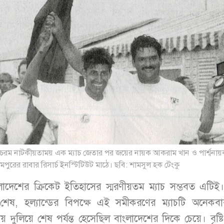
্ষে চরম নাটকীয়তাময় এক ম্যাচ জেতার পর জয়ের নায়ক আকরাম খান ও পার্শ্বনা
পুরের রাবার রিসার্চ ইনস্টিটিউট মাঠে। ছবি: শামসুল হক টেংকু
বাংলাদেশের ক্রিকেট ইতিহাসের স্মরণীয়তম ম্যাচ সম্ভবত এটিই
প্ন শেষ, হল্যান্ডের বিপক্ষে এই সমীকরণের ম্যাচটি অনেক
য় দুলিয়ে শেষ পর্যন্ত হেসেছিল বাংলাদেশের দিকে চেয়ে। বৃষ্ট