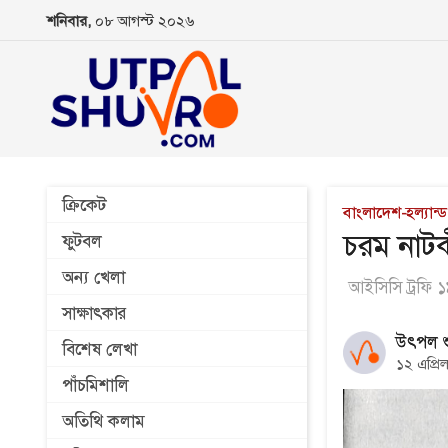
শনিবার,
০৮ আগস্ট ২০২৬
ক্রিকেট
বাংলাদেশ-হল্যান্ড 
চরম নাটক
ফুটবল
অন্য খেলা
আইসিসি ট্রফি 
সাক্ষাৎকার
উৎপল শু
বিশেষ লেখা
১২ এপ্র
পাঁচমিশালি
অতিথি কলাম