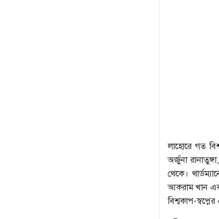
লাহোরে গত বি
অর্জুনা রানাত
থেকে। থার্ডম্যা
আকরাম খান একই
বিশ্বকাপ-স্বপ্ন