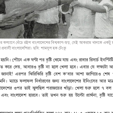
যাঁর কল্যাণে বেঁচে রইল বাংলাদেশের বিশ্বকাপ-স্বপ্ন, সেই আকরাম খানকে একটু 
 প্রবাসী বাংলাদেশিরা। ছবি: শামসুল হক টেংকু
ল হয়নি। পৌনে এক ঘণ্টা পর বৃষ্টি থেমে যায় এবং রাবার রিসার্চ ইনস্টি
চিত করে দেয়, আবারও বৃষ্টি না হলে খেলা হবে। এবার যে লক্ষ্যটা
 জানাই! এরপর ঝিরিঝিরি বৃষ্টি বেশ ক’বার আশা জাগিয়েও শেষ প
নি। ম্যাচে ফলাফল নির্ধারণের জন্য বাংলাদেশের ইনিংসের আর মাত
াদেশের ওপর তাই ঝুলছিল পরাজয়ের খাঁড়া। খেলা শুরু হলে ৭ বল
বং বাংলাদেশ হারবে। তাই তখন শুরু হয় উল্টো প্রার্থনা, বৃষ্টি য