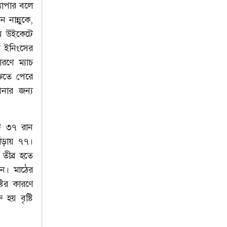
যাপার বলে
নান্নুকে,
তম উইকেটে
র ইনিংসের
রণে ম্যাচ
ুঝতে পেরে
নার জন্য
ে ৩৭ রান
াঁড়ায় ৭৭।
 তীব্র হতে
েন। মাঠের
টির কারণে
হয় বৃষ্টি