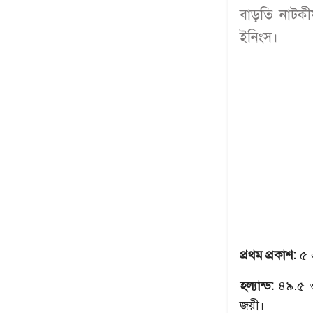
বাড়তি নাটকী
ইনিংস।
প্রথম প্রকাশ:
৫ 
হল্যান্ড:
৪৯.৫ ও
জয়ী।