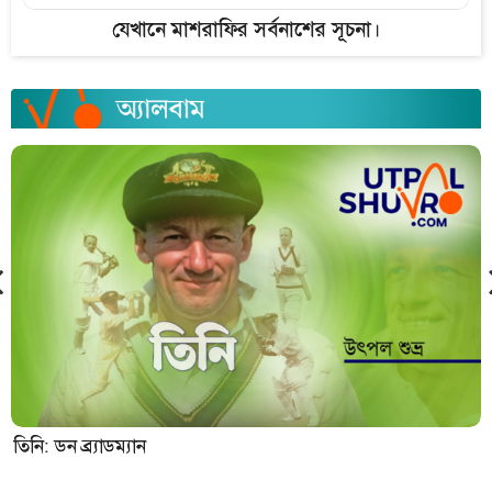
যেখানে মাশরাফির সর্বনাশের সূচনা।
তিনি: ডন ব্র্যাডম্যান