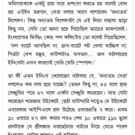
অধিনায়ককে একটু রয়ে সয়ে প্রশংসা করতে হয় বলেই বোধ
হয় এউইন মরগান, সেরা বলার আগে লাগালেন 'অন্যতম'
বিশেষণ। কিন্তু অন্যতম বিশেষণটা যে এই দিনে বাহুল্য ছাড়া
কিছু নয়, সেটা তো জানা হয়ে গিয়েছিল ম্যাচের মাঝপথেই।
ইংল্যান্ডের ফিল্ডিং কোচ পল কলিংউড তো বলেই গিয়েছিলেন,
'বল ব্যাটে আসছিল না, ক্রস-ব্যাটে শট খেলা যাচ্ছিল না,
পিচটা বেশ মন্থর, বাউন্সটাও অসমান… জস বাটলারের
ইনিংসটা এসব কারণেই ভেরি ভেরি স্পেশাল।'
তা কী এমন ইনিংস খেলেছেন বাটলার যে, 'অন্যতম সেরা'
বললেও কম বলা হয়ে যাচ্ছে? তেমন কিছু না, ৪৫ বলে হাফ
সেঞ্চুরির পরে ৬৭ বলে একটা সেঞ্চুরি করেছেন। আর সেটা
করেছেন শারজার উইকেটে, ছোট বাউন্ডারি সত্ত্বেও যে উইকেটে
এবারকার আইপিএলে রান উঠেছে ওভারপ্রতি ৭ করে। প্রথম
১০ ওভারে ৪৭ রান করার পরও শেষ ১০ ওভারে ১১৬ তুলে
রানটাকে যে শ্রীলঙ্কার ধরাছোঁয়ার বাইরে নিয়ে যেতে পারল
ইংল্যান্ড, সেটার কারণও ওই বাটলার।