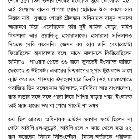
শেষে ১৫। তিন ওভার শেষেই ইংল্যান্ড তুলে ফেলেছিল ২৫।
এই ইংল্যান্ড রানের পাগলা ঘোড়া ছোটাতে শুরু করলে আর
নিস্তার নাই বুঝতে পেরেই শ্রীলঙ্কান অধিনায়ক দাসুন শানাকা
আক্রমণে নিয়ে এসেছিলেন তাঁর দুই বাজির ঘোড়া, মহিশ
থিকশানা আর ওয়ানিন্দু হাসারাঙ্গাকে। হাসারাঙ্গা প্রতিদানও
দিতেও দেরি করেননি। জেসন রয় আর জনি বেয়ারেস্টো
ফিরেছিলেন হাসারাঙ্গার বলে, মাঝে মালানকে ফিরিয়েছিলেন
চামিরাও। পাওয়ার-প্লেতে ৩৬ রানে তুলতেই ইংল্যান্ড হারিয়ে
ফেলেছে ৩ উইকেট। এবারের বিশ্বকাপের সুপার টুয়েলভে আগে
ব্যাট করে জয় পাওয়ার উদাহরণ মাত্র তিনটি (ওই ম্যাচগুলোতে
পরাজিত তিন দলের নাম স্কটল্যান্ড, নামিবিয়া আর বাংলাদেশ),
রাত বাড়ার সঙ্গে সঙ্গে পাল্লা দিয়ে শিশির বাড়ার শঙ্কা, ইংল্যান্ড
তাই ম্যাচ হারের ভয় না পেয়ে পারেই না তখন।
ভয় ছিল আরও। অধিনায়ক এউইন মরগান ফর্মে ছিলেন না
গোটা আইপিএল-জুড়েই, আইপিএলে ৫ ম্যাচ খেলে মাত্র ৪২
রান করেছেন লিয়াম লিভিংস্টোন। মিডল-অর্ডারকে পরীক্ষায়