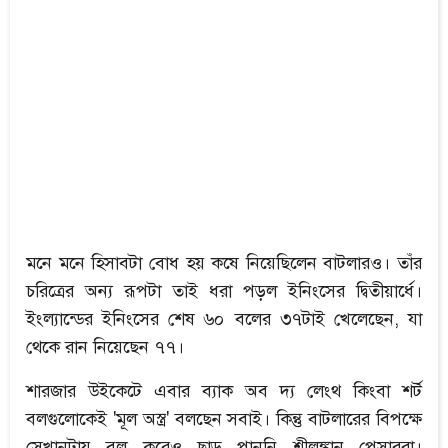
মনে মনে হিসাবটা বোধ হয় কষে নিয়েছিলেন বাটলারও। তাঁর
চরিত্রের অন্য রূপটা তাই ধরা পড়ল ইনিংসের দ্বিতীয়ার্ধে।
ইংল্যান্ডের ইনিংসের শেষ ৬০ বলের ৩৭টাই খেলেছেন, যা
থেকে রান নিয়েছেন ৭৭।
শারজার উইকেটে এবার ব্যাক অব দ্য লেংথ কিংবা শর্ট
বলগুলোকেই 'মূল অস্ত্র' বলছেন সবাই। কিন্তু বাটলারের বিপক্ষে
সেখানটায় বল করেও ছাড় পাননি শ্রীলঙ্কান পেসাররা।