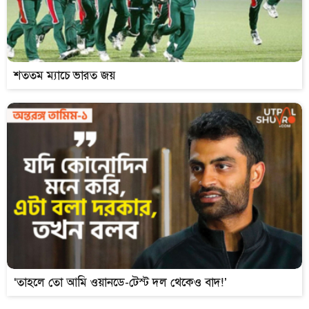
শততম ম্যাচে ভারত জয়
‘তাহলে তো আমি ওয়ানডে-টেস্ট দল থেকেও বাদ!’