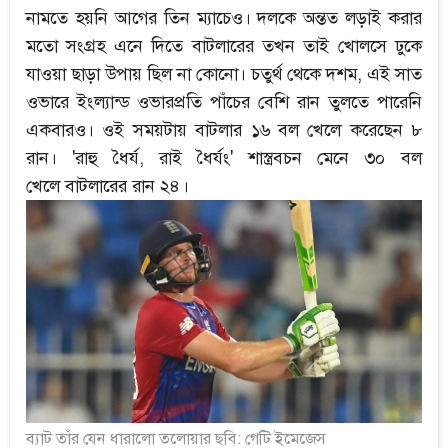
নামতে হয়নি আগের তিন ম্যাচেও। দলকে অন্তত লড়াই করার
মতো সংগ্রহ এনে দিতে বাটলারের তখন তাই খোলসে ঢুকে
যাওয়া ছাড়া উপায় ছিল না কোনো। চতুর্থ থেকে দশম, এই সাত
ওভারে ইংল্যান্ড ওভারপ্রতি পাঁচের বেশি রান তুলতে পারেনি
একবারও। ওই সময়টায় বাটলার ১৬ বল খেলে করেছেন ৮
রান। 'রাহু ধৈর্য, রাই ধৈর্যং' শাস্ত্রবচন মেনে ৩০ বল
খেলে বাটলারের রান ২৪।
ব্যাট তাঁর যেন ধারালো তলোয়ার ছবি: গেটি ইমেজেস