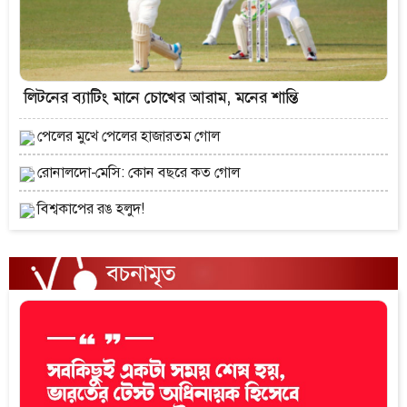
লিটনের ব্যাটিং মানে চোখের আরাম, মনের শান্তি
পেলের মুখে পেলের হাজারতম গোল
রোনালদো-মেসি: কোন বছরে কত গোল
বিশ্বকাপের রঙ হলুদ!