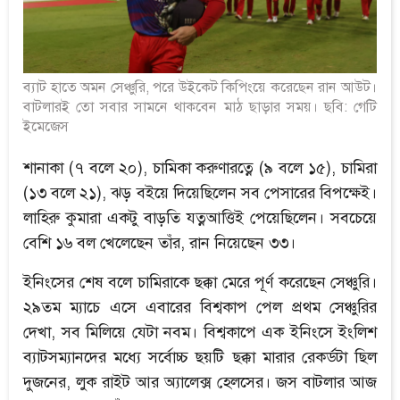
ব্যাট হাতে অমন সেঞ্চুরি, পরে উইকেট কিপিংয়ে করেছেন রান আউট।
বাটলারই তো সবার সামনে থাকবেন মাঠ ছাড়ার সময়। ছবি: গেটি
ইমেজেস
শানাকা (৭ বলে ২০), চামিকা করুণারত্নে (৯ বলে ১৫), চামিরা
(১৩ বলে ২১), ঝড় বইয়ে দিয়েছিলেন সব পেসারের বিপক্ষেই।
লাহিরু কুমারা একটু বাড়তি যত্নআত্তিই পেয়েছিলেন। সবচেয়ে
বেশি ১৬ বল খেলেছেন তাঁর, রান নিয়েছেন ৩৩।
ইনিংসের শেষ বলে চামিরাকে ছক্কা মেরে পূর্ণ করেছেন সেঞ্চুরি।
২৯তম ম্যাচে এসে এবারের বিশ্বকাপ পেল প্রথম সেঞ্চুরির
দেখা, সব মিলিয়ে যেটা নবম। বিশ্বকাপে এক ইনিংসে ইংলিশ
ব্যাটসম্যানদের মধ্যে সর্বোচ্চ ছয়টি ছক্কা মারার রেকর্ডটা ছিল
দুজনের, লুক রাইট আর অ্যালেক্স হেলসের। জস বাটলার আজ