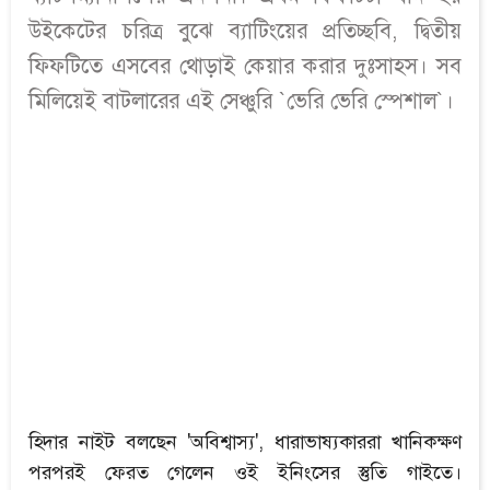
উইকেটের চরিত্র বুঝে ব্যাটিংয়ের প্রতিচ্ছবি, দ্বিতীয়
ফিফটিতে এসবের থোড়াই কেয়ার করার দুঃসাহস। সব
মিলিয়েই বাটলারের এই সেঞ্চুরি `ভেরি ভেরি স্পেশাল`।
হিদার নাইট বলছেন 'অবিশ্বাস্য', ধারাভাষ্যকাররা খানিকক্ষণ
পরপরই ফেরত গেলেন ওই ইনিংসের স্তুতি গাইতে।