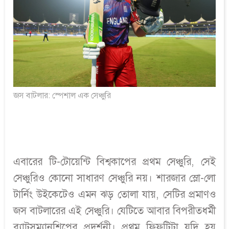
জস বাটলার: স্পেশাল এক সেঞ্চুরি
এবারের টি-টোয়েন্টি বিশ্বকাপের প্রথম সেঞ্চুরি, সেই
সেঞ্চুরিও কোনো সাধারণ সেঞ্চুরি নয়। শারজার স্লো-লো
টার্নিং উইকেটেও এমন ঝড় তোলা যায়, সেটির প্রমাণও
জস বাটলারের এই সেঞ্চুরি। যেটিতে আবার বিপরীতধর্মী
ব্যাটসম্যানশিপের প্রদর্শনী। প্রথম ফিফটিটা যদি হয়