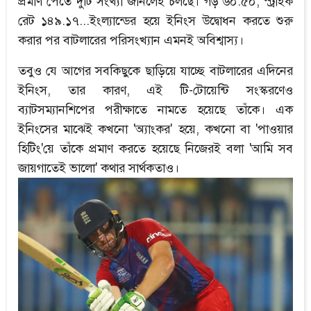
প্রমাণ পেতে দুটি সংখ্যা জানলেই চলছে। গড় ৬০.৫০, স্ট্রাইক
রেট ১৪৯.১৭...ইংল্যান্ডের হয়ে ইনিংস উদ্বোধন করতে শুরু
করার পর বাটলারের পরিসংখ্যান এমনই অবিশ্বাস্য।
তবুও যে আগের সবকিছুকে ছাড়িয়ে যাচ্ছে বাটলারের এদিনের
ইনিংস, তার কারণ, এই টি-টোয়েন্টি সংস্করণেও
ব্যাটসম্যানশিপের পরীক্ষাতে নামতে হয়েছে তাঁকে। এক
ইনিংসের মাঝেই কখনো 'অ্যাংকর' হয়ে, কখনো বা 'পাওয়ার
হিটিং'য়ে তাঁকে প্রমাণ করতে হয়েছে নিজেরই বলা 'আমি সব
জায়গাতেই ভালো' কথার সার্থকতাও।