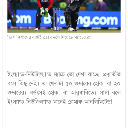
জিমি নিশামের ব্যাটই তো বদলে দিয়েছে ম্যাচের রং
ইংল্যান্ড-নিউজিল্যান্ড ম্যাচে তো দেখা যাচ্ছে, প্রশ্নাতীত
বলে কিছু নেই। তা খেলাটা ৫০ ওভারের হোক, বা ২০
ওভারের। লর্ডসেই হোক, বা আবুধাবিতে। সাদা বলে
ইংল্যান্ড-নিউজিল্যান্ড মানেই রোমাঞ্চ আনলিমিটেড!