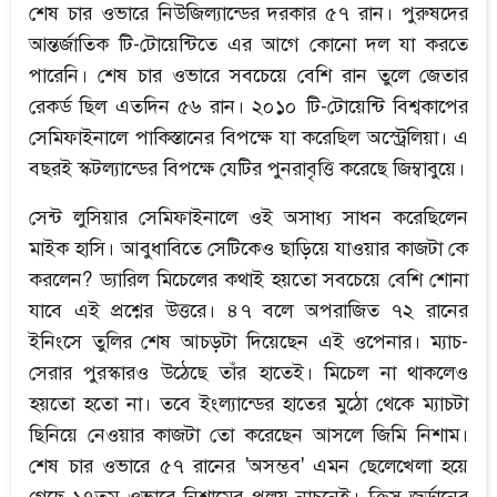
শেষ চার ওভারে নিউজিল্যান্ডের দরকার ৫৭ রান। পুরুষদের
আন্তর্জাতিক টি-টোয়েন্টিতে এর আগে কোনো দল যা করতে
পারেনি। শেষ চার ওভারে সবচেয়ে বেশি রান তুলে জেতার
রেকর্ড ছিল এতদিন ৫৬ রান। ২০১০ টি-টোয়েন্টি বিশ্বকাপের
সেমিফাইনালে পাকিস্তানের বিপক্ষে যা করেছিল অস্ট্রেলিয়া। এ
বছরই স্কটল্যান্ডের বিপক্ষে যেটির পুনরাবৃত্তি করেছে জিম্বাবুয়ে।
সেন্ট লুসিয়ার সেমিফাইনালে ওই অসাধ্য সাধন করেছিলেন
মাইক হাসি। আবুধাবিতে সেটিকেও ছাড়িয়ে যাওয়ার কাজটা কে
করলেন? ড্যারিল মিচেলের কথাই হয়তো সবচেয়ে বেশি শোনা
যাবে এই প্রশ্নের উত্তরে। ৪৭ বলে অপরাজিত ৭২ রানের
ইনিংসে তুলির শেষ আচড়টা দিয়েছেন এই ওপেনার। ম্যাচ-
সেরার পুরস্কারও উঠেছে তাঁর হাতেই। মিচেল না থাকলেও
হয়তো হতো না। তবে ইংল্যান্ডের হাতের মুঠো থেকে ম্যাচটা
ছিনিয়ে নেওয়ার কাজটা তো করেছেন আসলে জিমি নিশাম।
শেষ চার ওভারে ৫৭ রানের 'অসম্ভব' এমন ছেলেখেলা হয়ে
গেছে ১৭তম ওভারে নিশামের প্রলয় নাচনেই। ক্রিস জর্ডানের