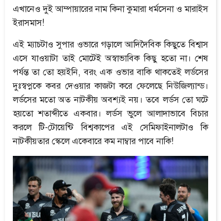
এখানেও দুই আম্পায়ারের নাম কিনা কুমারা ধর্মসেনা ও মারাইস
ইরাসমাস!
এই ম্যাচটাও সুপার ওভারে গড়ালে আদিদৈবিক কিছুতে বিশ্বাস
এসে যাওয়াটা তাই মোটেই অস্বাভাবিক কিছু হতো না। শেষ
পর্যন্ত তা তো হয়ইনি, বরং এক ওভার বাকি থাকতেই লর্ডসের
দুঃস্বপ্নকে কবর দেওয়ার কাজটা করে ফেলেছে নিউজিল্যান্ড।
লর্ডসের মতো অত নাটকীয় অবশ্যই নয়। তবে লর্ডস তো ঘটে
হয়তো শতাব্দীতে একবার। লর্ডস ভুলে আলাদাভাবে বিচার
করলে টি-টোয়েন্টি বিশ্বকাপের এই সেমিফাইনালটাও কি
নাটকীয়তার স্কেলে একেবারে কম নাম্বার পাবে নাকি!