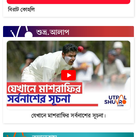
বিরাট কোহলি
যেখানে মাশরাফির সর্বনাশের সূচনা।