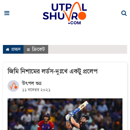
প্রচ্ছদ
ক্রিকেট
জিমি নিশামের লর্ডস-দুঃখে একটু প্রলেপ
উৎপল শুভ্র
১১ নভেম্বর ২০২১