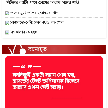
লিটনের ব্যাটিং মানে চোখের আরাম, মনের শান্তি
পেলের মুখে পেলের হাজারতম গোল
রোনালদো-মেসি: কোন বছরে কত গোল
বিশ্বকাপের রঙ হলুদ!