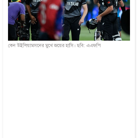
কেন উইলিয়ামসনের মুখে জয়ের হাসি। ছবি: এএফপি