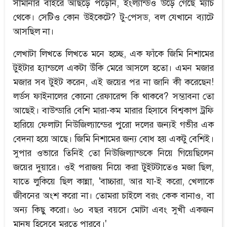
সীমানার বাইরে আছড়ে পড়েনি, ইংল্যান্ডও উড়ে গেছে ম্যাচ
থেকে। সেটিও কোন উইকেটে? টু-পেসড, বল যেখানে ব্যাটে
আসছিল না।
লেখাটা লিখতে লিখতে মনে হচ্ছে, এক ফাঁকে জিমি নিশামের
টুইটার হ্যান্ডলে একটা উঁকি মেরে আসলে হতো। এমন মজার
মজার সব টুইট করেন, এই জয়ের পর না জানি কী করেছেন!
লর্ডস ফাইনালের কোনো রেফারেন্স কি থাকবে? সম্ভাবনা তো
আছেই। বাউন্ডারি বেশি মারা-কম মারার হিসাবে বিশ্বকাপ ট্রফি
হারিয়ে ফেলাটা নিউজিল্যান্ডের পুরো দলের জন্যই গভীর এক
বেদনা হয়ে আছে। জিমি নিশামের জন্য বোধ হয় একটু বেশিই।
সুপার ওভারে তিনিই তো নিউজিল্যান্ডকে নিয়ে গিয়েছিলেন
জয়ের দুয়ারে। ওই পরাজয় নিয়ে করা টুইটটাতেও মজা ছিল,
যাতে লুকিয়ে ছিল কান্না, 'বাচ্চারা, আর যা-ই করো, খেলাকে
জীবনের অংশ করো না। তোমরা চাইলে বরং কেক বানাও, বা
অন্য কিছু করো। ৬০ বছর বয়সে মোটা এবং সুখী একজন
মানুষ হিসেবে মরতে পারবে।'