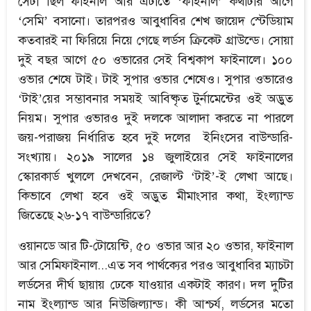
সেটা ছিল ফাইনাল আর এটাতে ‘ফাইনাল’ কথাটার আগে
‘সেমি’ বসানো। তারপরও আবুধাবির শেখ জায়েদ স্টেডিয়াম
কতবারই না ফিরিয়ে নিয়ে গেছে লর্ডস ক্রিকেট গ্রাউন্ডে। সোয়া
দুই বছর আগে ৫০ ওভারের সেই বিশ্বকাপ ফাইনালে। ১০০
ওভার শেষে টাই। টাই সুপার ওভার শেষেও। সুপার ওভারেও
‘টাই’য়ের সম্ভাবনার সময়ই আবিষ্কৃত টুর্নামেন্টের ওই অদ্ভুত
নিয়ম। সুপার ওভারও দুই দলকে আলাদা করতে না পারলে
জয়-পরাজয় নির্ধারিত হবে দুই দলের ইনিংসের বাউন্ডারি-
সংখ্যায়। ২০১৯ সালের ১৪ জুলাইয়ের সেই ফাইনালের
স্কোরকার্ড খুললে দেখবেন, রেজাল্ট ‘টাই’-ই লেখা আছে।
কিভাবে লেখা হবে ওই অদ্ভুত মীমাংসার কথা, ইংল্যান্ড
জিতেছে ২৬-১৭ বাউন্ডারিতে?
ওয়ানডে আর টি-টোয়েন্টি, ৫০ ওভার আর ২০ ওভার, ফাইনাল
আর সেমিফাইনাল...এত সব পার্থক্যের পরও আবুধাবির ম্যাচটা
লর্ডসের দীর্ঘ ছায়ায় ঢেকে যাওয়ার একটাই কারণ। দল দুটির
নাম ইংল্যান্ড আর নিউজিল্যান্ড। কী আশ্চর্য, লর্ডসের মতো