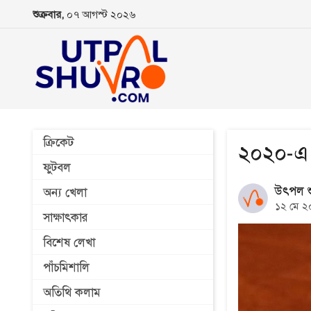
শুক্রবার,
০৭ আগস্ট ২০২৬
ক্রিকেট
২০২০-এ 
ফুটবল
উৎপল শু
অন্য খেলা
১২ মে ২
সাক্ষাৎকার
বিশেষ লেখা
পাঁচমিশালি
অতিথি কলাম