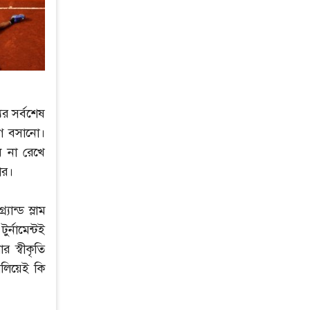
র সর্বশেষ
াগ বসানো।
ে না রেখে
ার।
ান্ড স্লাম
র্নামেন্টই
 স্বীকৃতি
িলিয়েই কি