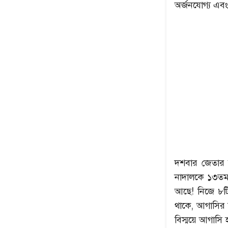
অর্জনযোগ্য এব
দশবার জেতার ক
নাদালকে ১৩তম 
আছে! নিজে ৮টি গ
থাকে, আগাসির তা
বিস্ময়ে আগাসি 