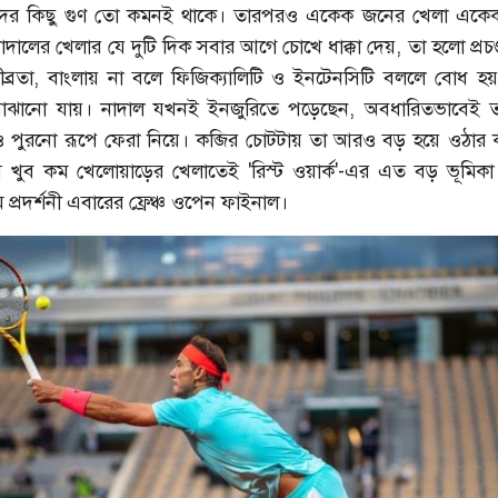
ড়দের কিছু গুণ তো কমনই থাকে। তারপরও একেক জনের খেলা একেকটা
াদালের খেলার যে দুটি দিক সবার আগে চোখে ধাক্কা দেয়, তা হলো প্রচণ
ব্রতা, বাংলায় না বলে ফিজিক্যালিটি ও ইনটেনসিটি বললে বোধ হয় 
ঝানো যায়। নাদাল যখনই ইনজুরিতে পড়েছেন, অবধারিতভাবেই 
পুরনো রূপে ফেরা নিয়ে। কব্জির চোটটায় তা আরও বড় হয়ে ওঠার 
 খুব কম খেলোয়াড়ের খেলাতেই 'রিস্ট ওয়ার্ক'-এর এত বড় ভূমিকা।
 প্রদর্শনী এবারের ফ্রেঞ্চ ওপেন ফাইনাল।