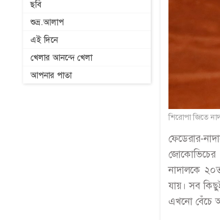
ছবি
শুভ্র.আলাপ
এই দিনে
খেলার আনন্দে খেলা
আপনার পাতা
শিরোপা জিতে নাদা
ফেডেরার-নাদা
জোকোভিচের
নাদালকে ২০তম
যায়। সব কিছু
এখনো বেঁচে 