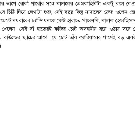
ার আগে রোলাঁ গারোঁর সঙ্গে নাদালের প্রেমকাহিনিটা একটু বলে নে
 যে চিঠি দিয়ে লেখাটা শুরু, সেই বছর কিন্তু নাদালের ফ্রেঞ্চ ওপেন 
নামেন্টে নয়বারের চ্যাম্পিয়নকে কেউ হারাতে পারেননি, নাদাল হেরেছিল
ে খেলেন, সেই বাঁ হাতেরই কব্জির চোট অসহনীয় হয়ে ওঠায় সরে য
 রাউন্ডের ম্যাচের আগে। যে চোট তাঁর ক্যারিয়ারের পাশেই বড় একটা প
।