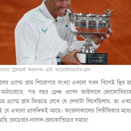
লের `ট্রেডমার্ক` উদযাপন। ছবি: অ্যাসোসিয়েটেড প্রেস
লের গ্র্যান্ড স্লাম শিরোপার সংখ্যা এখনো যখন বিশেই স্থির 
 আঠারোতে; গত বছর ফ্রেঞ্চ ওপেন ফাইনালে জোকোভিচকে
 গ্র্যান্ড স্লাম জিততে দেখে যে লেখাটা লিখেছিলাম, তা এ
ই যে এখনো প্রাসঙ্গিকই আছে। করোনাকালের বিভীষিকার মধ্
আছি ফেডেরার-নাদাল-জোকোভিচের সময়ে!