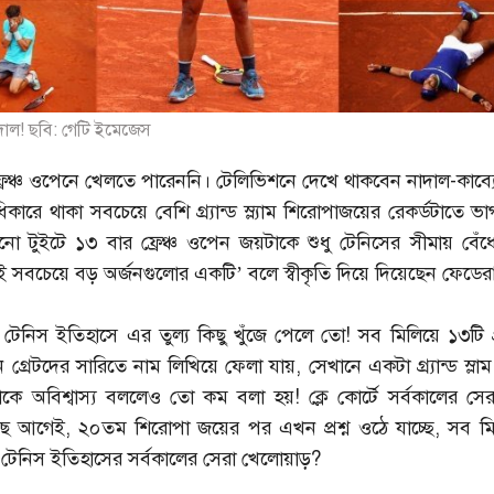
াদাল! ছবি: গেটি ইমেজেস
রেঞ্চ ওপেনে খেলতে পারেননি। টেলিভিশনে দেখে থাকবেন নাদাল-কাব্যে
িকারে থাকা সবচেয়ে বেশি গ্র্যান্ড স্ল্যাম শিরোপাজয়ের রেকর্ডটাতে ভ
নো টুইটে ১৩ বার ফ্রেঞ্চ ওপেন জয়টাকে শুধু টেনিসের সীমায় বেঁধ
েই সবচেয়ে বড় অর্জনগুলোর একটি’ বলে স্বীকৃতি দিয়ে দিয়েছেন ফেডের
ই। টেনিস ইতিহাসে এর তুল্য কিছু খুঁজে পেলে তো! সব মিলিয়ে ১৩টি গ্র্য
্রেটদের সারিতে নাম লিখিয়ে ফেলা যায়, সেখানে একটা গ্র্যান্ড স্লাম টু
ে অবিশ্বাস্য বললেও তো কম বলা হয়! ক্লে কোর্টে সর্বকালের সেরার
ে আগেই, ২০তম শিরোপা জয়ের পর এখন প্রশ্ন ওঠে যাচ্ছে, সব ম
 টেনিস ইতিহাসের সর্বকালের সেরা খেলোয়াড়?