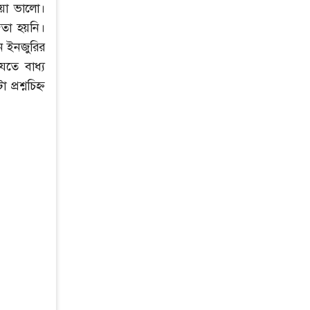
ওয়া ভালো।
জেতা হয়নি।
েন ইনজুরির
েতে বাধ্য
্রশ্নচিহ্ন