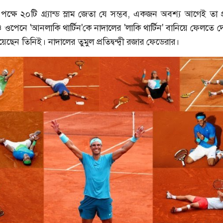
পক্ষে ২০টি গ্র্যান্ড স্লাম জেতা যে সম্ভব, একজন অবশ্য আগেই তা প
্চ ওপেনে 'আনলাকি থার্টিন'কে নাদালের 'লাকি থার্টিন' বানিয়ে ফেলত
ছেন তিনিই। নাদালের তুমুল প্রতিদ্বন্দ্বী রজার ফেডেরার।
শরাফি
আশরাফুলের কাছে খোলা চিঠি