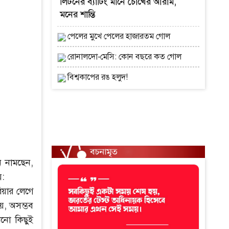
লিটনের ব্যাটিং মানে চোখের আরাম,
মনের শান্তি
পেলের মুখে পেলের হাজারতম গোল
রোনালদো-মেসি: কোন বছরে কত গোল
বিশ্বকাপের রঙ হলুদ!
ে নামছেন,
য়:
িয়ার লেগে
য়, অসম্ভব
োনো কিছুই