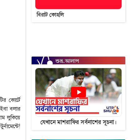
বিরাট কোহলি
ির কোর্টে
-ইবা বলার
ঘাম লুকিয়ে
যেখানে মাশরাফির সর্বনাশের সূচনা।
্নামেন্টে!