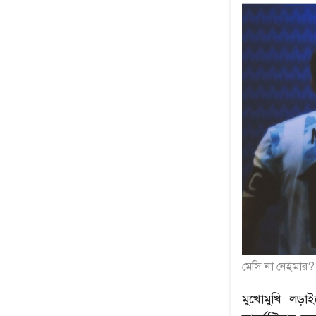
মেসি না নেইমার? 
মুখোমুখি লড়াই