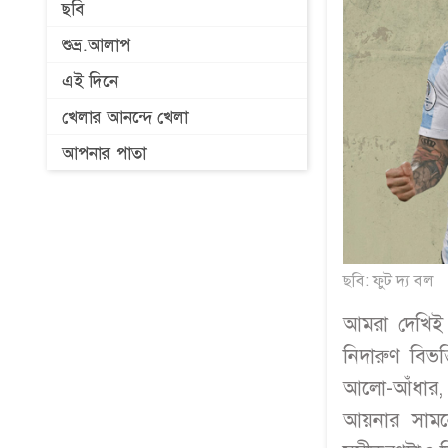
ছবি
শুভ্র.আলাপ
এই দিনে
খেলার আনন্দে খেলা
আপনার পাতা
ছবি: ফুট দ্য বল
আমরা দেখিই 
নিদারুণ বিভ
আলো-আঁধার, 
আয়নার সামনে