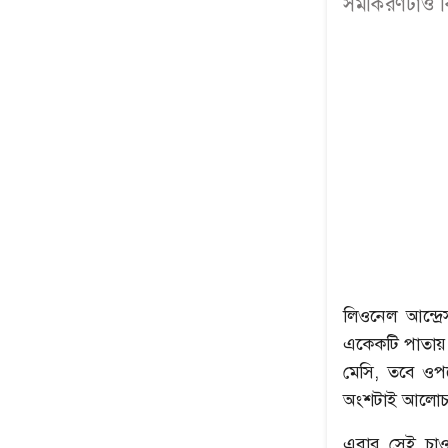
সমীকরণটাও ক
লিওনেল আন্দ্র
একেকটি পাতায় 
মেসি, তবে ওপর
অংশটাই আলোচনা
এবার সেই চাও