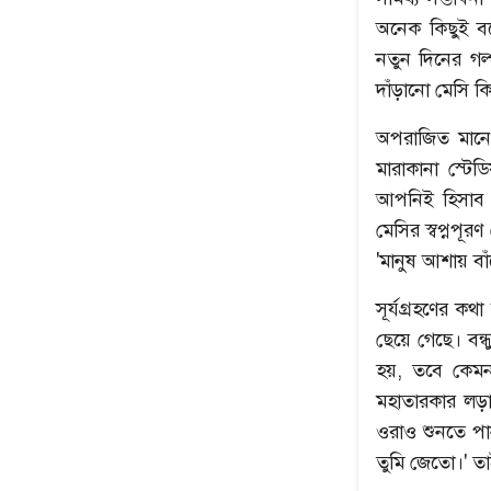
অনেক কিছুই বল
নতুন দিনের গল
দাঁড়ানো মেসি ক
অপরাজিত মানে
মারাকানা স্টে
আপনিই হিসাব ক
মেসির স্বপ্নপূ
উৎপল শুভ্রর সেরা ৫
নেপথ্যের মা
'মানুষ আশায় ব
সূর্যগ্রহণের ক
ছেয়ে গেছে। বন
হয়, তবে কেমন 
মহাতারকার লড়াই
ওরাও শুনতে পা
তুমি জেতো।' ত