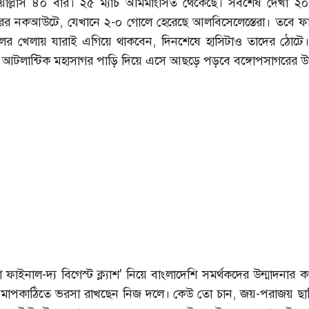
জয়োল্লাস ৪০ বার। ২৫ ম্যাচ অমিমাংসিত থেকেছে। সবশেষ দেখা 
র নকআউটে, যেখানে ২-০ গোলে হেরেছে আলবিসেলেস্তেরা। তবে ফ
র খেলায় যারাই এগিয়ে থাকবেন, দিনশেষে হাসিটাও তাদের ঠোটে।
দূর আটলান্টিক মহাসাগর পাড়ি দিয়ে এসে আছড়ে পড়বে বঙ্গোপসাগরের 
ফাইনাল-দ্য বিগেস্ট ক্ল্যাশ' নিয়ে বাংলাদেশি সমর্থকদের উন্মাদনার 
 মাপকাঠিতে ভরসা রাখছেন নিজ দলে। কেউ তো চান, জয়-পরাজয় ছাপ