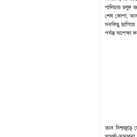
গালিচায় হলুদ জা
শেষ কোপা, আবার
সবকিছু ছাপিয়ে
পর্যন্ত অপেক্ষা
তবে বিশ্বজুড়ে য
সামর্থ্য-সম্ভাব