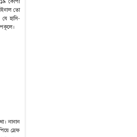
২০১৯ কোপা
াইনাল তো
 যে হাসি-
উপকূলে।
কথা। নানান
িয়ে স্রেফ