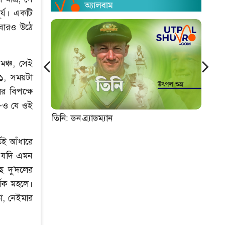
র্য। একটি
আবারও উঠে
ঞ্চ, সেই
২১, সময়টা
র বিপক্ষে
া-ও যে ওই
তিনি: ডন ব্র্যাডম্যান
নিউ
তেই আঁধারে
? যদি এমন
ে দু'দলের
্শক মহলে।
ো, নেইমার