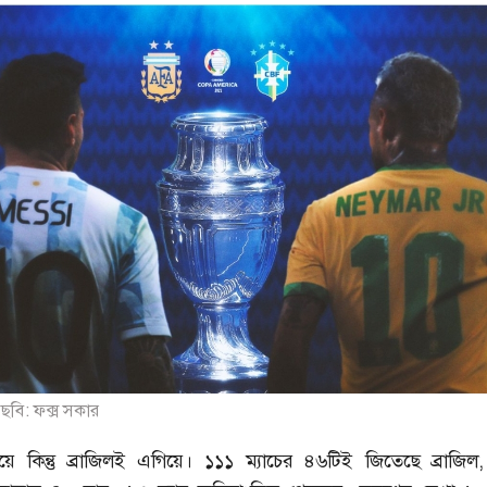
ছবি: ফক্স সকার
য়ে কিন্তু ব্রাজিলই এগিয়ে। ১১১ ম্যাচের ৪৬টিই জিতেছে ব্রাজিল