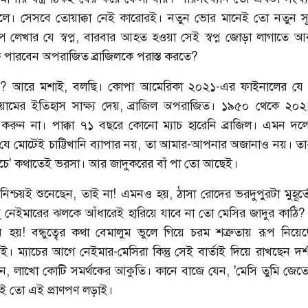
ে। সেসবে তোয়াক্কা নেই কারোরই। নতুন ভোর মানেই তো নতুন সূ
্প লেখার যে স্বপ্ন, বারবার আহত হওয়া সেই স্বপ্ন জোড়া লাগাতে 
ি পারবেন অপরাজিত ব্রাজিলকে পরাস্ত করতে?
? আরে মশাই, বলছি। কোপা আমেরিকা ২০২১-এর ফাইনালের যে ম
ডিয়ামের ইতিহাস সাক্ষ্য দেয়, ব্রাজিল অপরাজিত। ১৯৫০ থেকে ২০
রুন না। পাক্কা ৭১ বছরে কোনো ম্যাচ হারেনি ব্রাজিল। এমন দলে
রণ যে মোটেই চাট্টিখানি ব্যাপার নয়, তা আমার-আপনার অজানাও নয়। ত
শরাফি
আশরাফুলের কাছে খোলা চিঠি
াঁচে' কথাতেই ভরসা। আর জাদুকরের বাঁ পা তো আছেই।
থা নিশ্চয়ই শুনেছেন, তাই না! এমনও হয়, ঠাসা রোদের ভরদুপুরটা মুহূর্
্ধু নেইমারের ঝলকে আঁধারেই হারিয়ে যাবে না তো মেসির জাদুর কাঠি
হয়! বন্ধুত্বের কথা বেমালুম ভুলে গিয়ে চরম শত্রুতায় রূপ নিয়েছ
। ম্যাচের আগে নেইমার-মেসিরা কিন্তু সেই বার্তাই দিয়ে রাখছেন দর
ন, লাখো কোটি সমর্থকের আকুতি। কানে বাজে যেন, 'মেসি তুমি জেত
াই তো এই প্রাণপণ লড়াই।