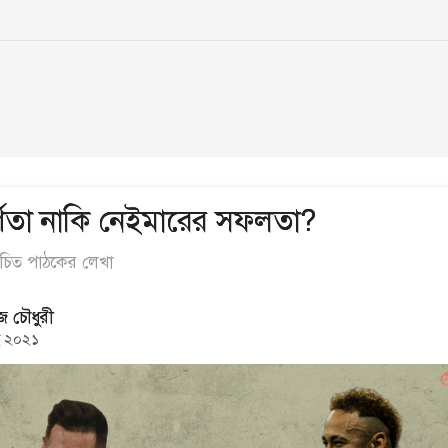
র্ণতা নাকি নেইমারের সফলতা?
বাচিত পাঠকের লেখা
জ চৌধুরী
ই ২০২১