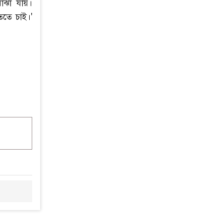
োঝা যায়।
ততে চাই।'