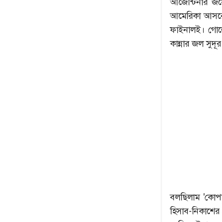
আর্জেন্টিনার 
আমেরিকা আসরে
ফাইনালই। গোলে
কান্নার জল সু
বলছিলাম 'কোপা 
হিসাব-নিকাশের