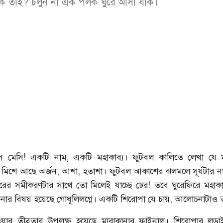
ি তাই? চলুন না এক পলক ঘুরে আসা যাক।
েস মেসি! একটি নাম, একটি মহাকাব্য। ফুটবল কালিতে লেখা যে ম
মিশে আছে অর্জন, আশা, হতাশা। ফুটবল আকাশের ঝলমলে সূর্যটার ন
ের সমীকরণটার সাথে তো মিলেই যাচ্ছে ঢের! তবে ঘুরেফিরে মহাকা
র বিষয় হয়েছে গোধূলিলগ্নে। একটি শিরোপা যে চায়, আলোচনাটাও 
য়ার তীব্রতার উপলক্ষ হয়েছে মারাকানার ফাইনাল। শিরোপার লড়া