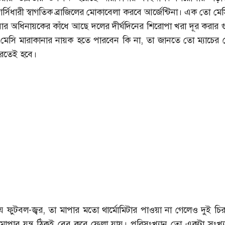
র্সিধারী স্বাগতিক ব্রাজিলের মোকাবেলা করবে আর্জেন্টিনা। এক তো মেসি
 অধিনায়কের কাঁধে আছে দলের দীর্ঘদিনের শিরোপা খরা দূর করার গুর
 মেসি মারাকানার নায়ক হতে পারবেন কি না, তা জানতে তো ম্যাচের 
 করতেই হবে।
ে ফুটবল-জ্বর, তা মাপার মতো থার্মোমিটার পাওয়া না গেলেও দুই চিরপ্রতি
না মাপার যন্ত্র ঠিকই বের করে ফেলা যায়। পরিসংখ্যান তো একটা সংখ্যা