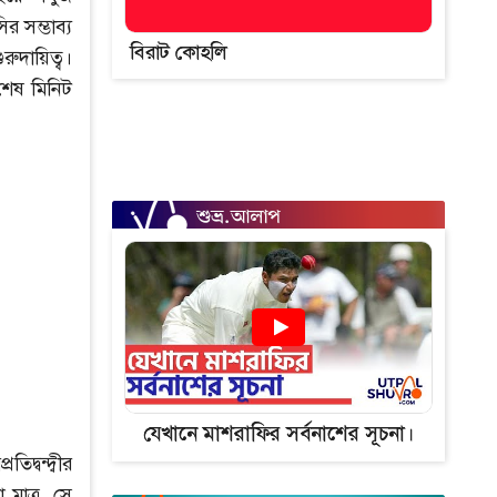
র সম্ভাব্য
বিরাট কোহলি
ুদায়িত্ব।
শেষ মিনিট
যেখানে মাশরাফির সর্বনাশের সূচনা।
দ্বন্দ্বীর
 মাত্র, সে