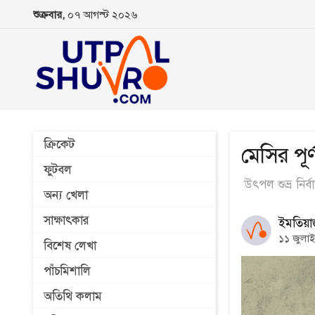
শুক্রবার,
০৭ আগস্ট ২০২৬
ক্রিকেট
মেসির পূ
ফুটবল
উৎপল শুভ্র নির্
অন্য খেলা
সাক্ষাৎকার
ইমতিয়া
১১ জুলা
বিশেষ লেখা
পাঁচমিশালি
অতিথি কলাম