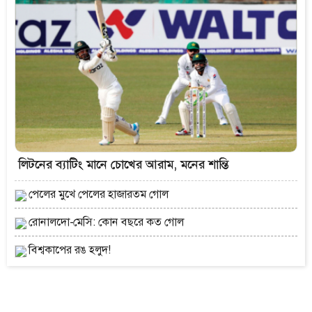
লিটনের ব্যাটিং মানে চোখের আরাম, মনের শান্তি
পেলের মুখে পেলের হাজারতম গোল
রোনালদো-মেসি: কোন বছরে কত গোল
বিশ্বকাপের রঙ হলুদ!