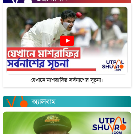
যেখানে মাশরাফির সর্বনাশের সূচনা।