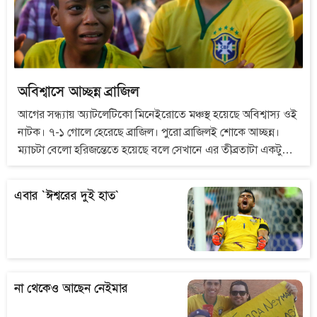
অবিশ্বাসে আচ্ছন্ন ব্রাজিল
আগের সন্ধ্যায় অ্যাটলেটিকো মিনেইরোতে মঞ্চস্থ হয়েছে অবিশ্বাস্য ওই
নাটক। ৭-১ গোলে হেরেছে ব্রাজিল। পুরো ব্রাজিলই শোকে আচ্ছন্ন।
ম্যাচটা বেলো হরিজন্তেতে হয়েছে বলে সেখানে এর তীব্রতাটা একটু
বেশিই। বেলো হরিজন্তে থেকে সাও পাওলো আসতে আসতে হতাশা,
ক্ষোভ, লজ্জা...সবকিছু পাড়ি দিয়ে শেষ পর্যন্ত যে অনুভূতিতে সবাইকে
এবার `ঈশ্বরের দুই হাত`
আচ্ছন্ন দেখেছিলাম, তা ওই অবিশ্বাস।
না থেকেও আছেন নেইমার