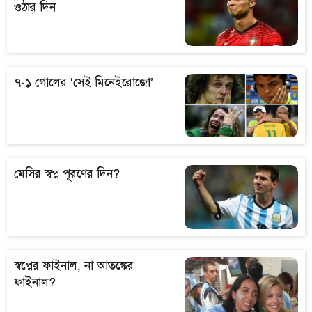
ওঠার দিন
৭-১ গোলের ‘সেই মিনেইরোজো’
মেসির স্বপ্ন পূরণের দিন?
স্বপ্নের ফাইনাল, না আতঙ্কের
ফাইনাল?