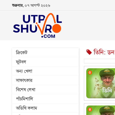
শুক্রবার,
০৭ আগস্ট ২০২৬
তিনি: ডন ব
ক্রিকেট
ফুটবল
অন্য খেলা
সাক্ষাৎকার
বিশেষ লেখা
পাঁচমিশালি
অতিথি কলাম