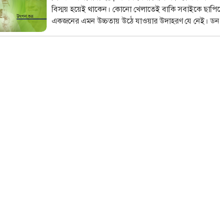
বিস্ময় হয়েই থাকেন। কোনো খেলাতেই বাকি সবাইকে ছাপ
একজনের এমন উচ্চতায় উঠে যাওয়ার উদাহরণ যে নেই। ডন
ব্র্যাডম্যানকে নিয়ে এই ধারাবাহিকে তাঁর কীর্তিগাথার কিছুটা ব
থাকবে `ব্র্র্যাডম্যান কেন ব্র্যাডম্যান`, তা বিশ্লেষণের চেষ্টাও। য
নিজের ছায়া দেখেছিলেন, সেই শচীন টেন্ডুলকারও উঁকি দিয়
কখনো কখনো।