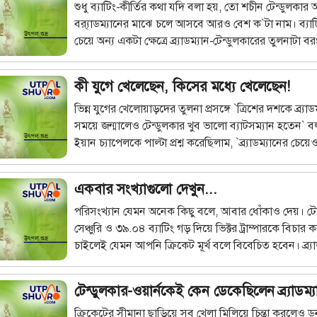
শুধু ব্যাটিং-কীর্তির কথা যদি বলা হয়, তো শচীন টেন্ডুলকা
ব্র‍্যাডম্যানের মাঝে চলে আসবে আরও বেশ ক`টা নাম। ব্যাটি
চেয়ে অন্য একটা ক্ষেত্রে ব্র্যাডম্যান-টেন্ডুলকারের তুলনাটা ব
প্রাসঙ্গিক—খ্যাতি। দুজনই নিজেদের দেশের সবচেয়ে বিখ্যাত 
এবং সেই খ্যাতি খেলার সীমানা ছাড়িয়ে সমাজের সব স্তরেই পর
কী যুগে খেলেছেন, কিসের মধ্যে খেলেছেন!
ব্র্যাডম্যান যত দিন বেঁচে ছিলেন, `দ্য গ্রেটেস্ট লিভিং অস্ট্রেলি
তকমাটা আঠার মতো গায়ে লেগে ছিল। মৃত্যুর পর পরিবর্তন
ভিন্ন যুগের খেলোয়াড়দের তুলনা প্রসঙ্গে `ত্রিশের দশকে ব্র্যাড
‘লিভিং’ শব্দটির বিলুপ্তি।
সময়ে জন্মালেও টেন্ডুলকার খুব ভালো ব্যাটসম্যান হতেন` 
ইয়ান চ্যাপেলকে পাল্টা প্রশ্ন করেছিলাম, `ব্র্যাডম্যানের চেয
শুনে ইয়ান চ্যাপেল মহা বিরক্ত হয়েছিলেন। ব্র‍্যাডম্যানের সঙ্গ
ভালো ছিল না, কিন্তু ব্যাটসম্যান ব্র্যাডম্যানের সামনে মাথা ন
একবার সংখ্যাগুলো দেখুন...
কারও উপায় ছিল! নিজেকে ব্র্র্যাডম্যান সেই উচ্চতাতেও নিয়
রোদ-বৃষ্টি-ঝড়ে অরক্ষিত উইকেটে খেলে, কখনো বা স্পোর্টস
পরিসংখ্যান যেমন অনেক কিছু বলে, আবার ধোঁকাও দেয়। টে
সেলসম্যানের কাজ করে!
সেঞ্চুরি ও ৩৯.০৪ ব্যাটিং গড় দিয়ে ভিক্টর ট্রাম্পারকে বিচার
চাইলেই যেমন আপনি ক্রিকেট মূর্খ বলে বিবেচিত হবেন। ব্র্যা
ক্ষেত্রে এই সমস্যা নেই। ব্র্যাডম্যান কী বস্তু ছিলেন, তা বুঝতে
পরিসংখ্যানই যথেষ্ট। ব্যাটিংয়ের মতো ভাগ্যনির্ভর অনিশ্চিত
টেন্ডুলকার-ওয়ার্নকেই কেন ডেকেছিলেন ব্র্যাডম্
কাজকে এমনই দুই আর দুইয়ে চারের মতো বানিয়ে ফেলেছি
ভাবলে স্তম্ভিত হয়ে যেতে হয়।
ক্রিকেটের সীমানা ছাড়িয়ে সব খেলা মিলিয়ে চিন্তা করলেও ডন ব