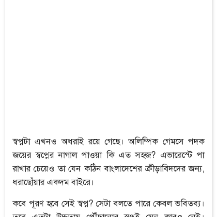
স্বপ্নটা এখনও অধরাই রয়ে গেছে। অলিম্পিক গেমসে পদক
জয়ের স্বপ্নের নাগাল পাওয়া কি এত সহজ? এভারেস্টে পা
রাখার চেয়েও তা যেন কঠিন বাংলাদেশের ক্রীড়াবিদদের জন্য,
ধরাছোঁয়ার একদম বাইরে।
কবে পূরণ হবে সেই স্বপ্ন? সেটা বলতে পারে কেবল ভবিতব্য।
তবে এতটা উচ্চতায় পৌঁছানোর স্বপ্নই যেন কারও নেই।