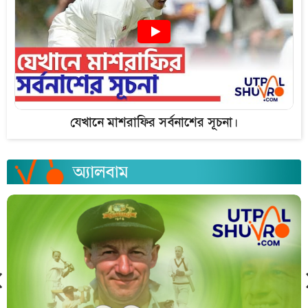
যেখানে মাশরাফির সর্বনাশের সূচনা।