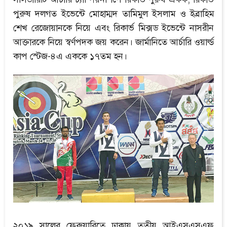
পুরুষ দলগত ইভেন্টে মোহাম্মদ তামিমুল ইসলাম ও ইব্রাহিম
শেখ রেজোয়ানকে নিয়ে এবং রিকার্ভ মিক্সড ইভেন্টে নাসরীন
আক্তারকে নিয়ে স্বর্ণপদক জয় করেন। জার্মানিতে আর্চারি ওয়ার্ল্ড
কাপ স্টেজ-৪এ এককে ১৭তম হন।
২০১৯ সালের ফেব্রুয়ারিতে ঢাকায় তৃতীয় আইএসএসএফ