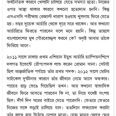
অর্থনৈতিক কারণে খেলাটা চালিয়ে যেতে সমস্যা হতো। নিজের
ওপর আস্থা থাকার কারণে কখনো হতোদ্যম হননি। কিন্তু
এসএসসি পরীক্ষায় রেজাল্ট খারাপ হওয়ায় খুলনায় ফিরে যেতে
হয়। বছর দুয়েক আর্চারি থেকে দূরে সরে থাকেন। আর কখনো
আর্চারিতে ফিরতে পারবেন বলে মনে হয়নি। কিন্তু তাহলে
বাংলাদেশের মুখ গৌরবোজ্জ্বল করবে কে? অদৃষ্ট আবার তাঁকে
ফিরিয়ে আনে।
২০১১ সালে ঢাকায় প্রথম এশিয়ান ইয়ুথ আর্চারি চ্যাম্পিয়নশিপে
দলগত ইভেন্টে রৌপ্যপদক লাভ করেন রোমান সানা। সেটাই
ছিল আন্তর্জাতিক পর্যায়ে তাঁর প্রথম পদক। ২০১২ সালে মোটর
সাইকেল দুর্ঘটনার কারণে তাঁর জীবনে নেমে আসে অন্ধকার।
পায়ের হাড় ভেঙে গিয়েছিল তখন। আর কখনো স্বাভাবিক
জীবনে ফিরে আসতে পারবেন কি না, তা নিয়ে যথেষ্ট সংশয়
ছিল। দীর্ঘ দিন ঘরের বাইরে যেতে পারেননি। ভেতরে ভেতরে
নিজের সঙ্গে লড়াই চালিয়ে যান। ততদিনে লক্ষ্যভেদ করাটা
তাঁর কাছে হয়ে উঠেছে নেশার মতো। স্রেফ মনের জোরে ফের