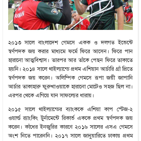
২০১৩ সালে বাংলাদেশ গেমসে একক ও দলগত ইভেন্টে
স্বর্ণপদক জয় করার মাধ্যমে ফর্মে ফিরে আসেন। ফিরে পান
হারানো আত্মবিশ্বাস। তারপর আর তাঁকে পেছন ফিরে তাকাতে
হয়নি। ২০১৪ সালে থাইল্যান্ডে প্রথম এশিয়ান আর্চারি গ্রাঁ প্রিতে
স্বর্ণপদক জয় করেন। অলিম্পিক গেমসে রূপা জয়ী জাপানি
আর্চার তাকাহারু ফুরুখাওয়াকে হারানো মোটেও সহজ ছিল না।
এরপর থেকে এগিয়ে যান সাফল্যের ধারায়।
২০১৫ সালে থাইল্যান্ডের ব্যাংককে এশিয়া কাপ স্টেজ-২
ওয়ার্ল্ড র‍্যাংকিং টুর্নামেন্টে রিকার্ভ এককে প্রথম স্বর্ণপদক জয়
করেন। কাঁধের ইনজুরির কারণে ২০১৬ সালের এসএ গেমসে
অংশ নিতে পারেননি। ২০১৭ সালে জানুয়ারিতে ঢাকায় প্রথম