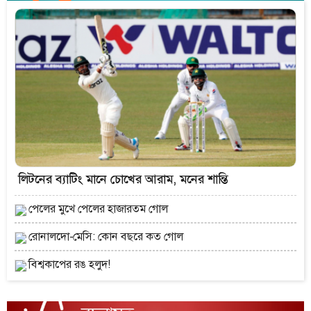
লিটনের ব্যাটিং মানে চোখের আরাম, মনের শান্তি
পেলের মুখে পেলের হাজারতম গোল
রোনালদো-মেসি: কোন বছরে কত গোল
বিশ্বকাপের রঙ হলুদ!