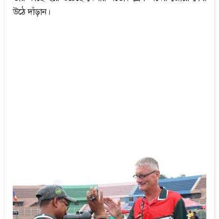
উঠে দাঁড়ান।