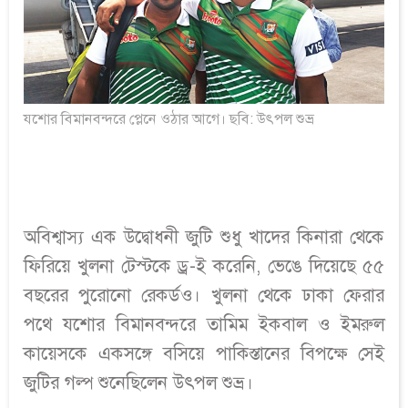
যশোর বিমানবন্দরে প্লেনে ওঠার আগে। ছবি: উৎপল শুভ্র
অবিশ্বাস্য এক উদ্বোধনী জুটি শুধু খাদের কিনারা থেকে
ফিরিয়ে খুলনা টেস্টকে ড্র-ই করেনি, ভেঙে দিয়েছে ৫৫
বছরের পুরোনো রেকর্ডও। খুলনা থেকে ঢাকা ফেরার
পথে যশোর বিমানবন্দরে তামিম ইকবাল ও ইমরুল
কায়েসকে একসঙ্গে বসিয়ে পাকিস্তানের বিপক্ষে সেই
জুটির গল্প শুনেছিলেন উৎপল শুভ্র।