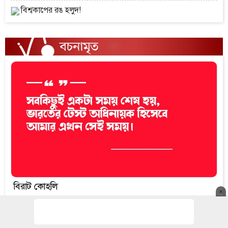
বিশ্বকাপের রঙ হলুদ!
বিরাট কোহলি
×