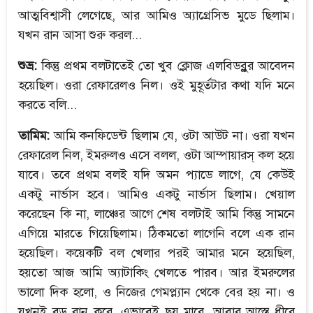
আত্মবিশ্বাসী লেগেছে, আর আমিও অ্যাগ্রেসিভ মুডে ছিলাম।
যখন রান আসা শুরু করল...
শুভ্র:
কিন্তু প্রথম বলটাতেই তো খুব ক্লোজ এলবিডব্লুর আবেদন
হয়েছিল। ওরা রেফারেলও নিল। ওই মুহূর্তটার কথা যদি মনে
করতে বলি...
তামিম:
আমি কনফিডেন্ট ছিলাম যে, ওটা আউট না। ওরা যখন
রেফারেল নিল, ইমরুলও এসে বলল, ওটা আম্পায়ারস্‌ কল হয়ে
যাবে। তবে প্রথম বলই যদি অমন প্যাডে লাগে, যে কেউই
একটু নার্ভাস হবে। আমিও একটু নার্ভাস ছিলাম। খেয়াল
করেছেন কি না, লাঞ্চের আগে শেষ বলটাই আমি কিন্তু সামনে
এগিয়ে মারতে গিয়েছিলাম। ঠিকমতো লাগেনি বলে এক রান
হয়েছিল। কয়েকটি বল খেলার পরই আমার মনে হয়েছিল,
হয়তো আজ আমি অ্যাটাকিং খেলতে পারব। আর ইমরুলের
ভালো দিক হলো, ও নিজের গেমপ্ল্যান থেকে বের হয় না। ও
যখনই বড় রান করে, এভাবেই ছয় মারে, আবার আস্তে ধীরে