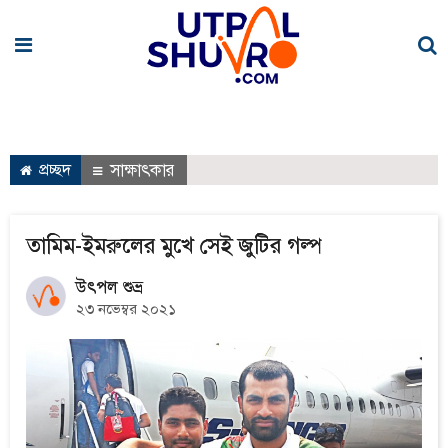
প্রচ্ছদ
সাক্ষাৎকার
তামিম-ইমরুলের মুখে সেই জুটির গল্প
উৎপল শুভ্র
২৩ নভেম্বর ২০২১