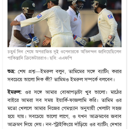
চতুর্থ দিন শেষে অপরাজিত দুই ওপেনারকে অভিনন্দন জানিয়েছিলেন
পাকিস্তানি ক্রিকেটাররাও। ছবি: এএফপি
শুভ্র:
শেষ প্রশ্ন—ইমরুল বলুন, তামিমের সঙ্গে ব্যাটিং করার
সবচেয়ে ভালো দিক কী? তামিমও ইমরুল সম্পর্কে বলবেন।
ইমরুল:
ওর সঙ্গে আমার বোঝাপড়াটা খুব ভালো। মাঠের
বাইরে আমরা সব সময় ইয়ার্কি-ফাজলামি করি। তামিম ওর
মতো খেললে আমার নিজের গেমপ্ল্যান অনুযায়ী খেলাটা সহজ
হয়ে যায়। সবচেয়ে ভালো লাগে, ও যখন আক্রমণের জবাব
আক্রমণ দিয়ে দেয়। নন-স্ট্রাইকিংয়ে দাঁড়িয়ে ওর ব্যাটিং দেখার