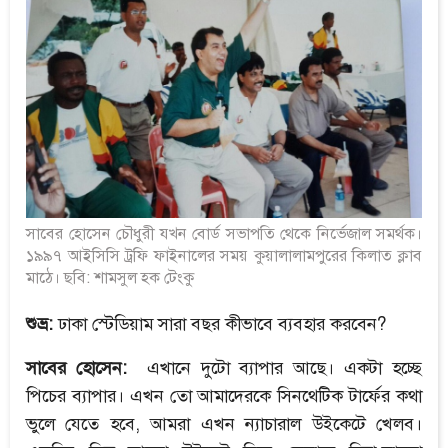
সাবের হোসেন চৌধুরী যখন বোর্ড সভাপতি থেকে নির্ভেজাল সমর্থক।
১৯৯৭ আইসিসি ট্রফি ফাইনালের সময় কুয়ালালামপুরের কিলাত ক্লাব
মাঠে। ছবি: শামসুল হক টেংকু
শুভ্র:
ঢাকা স্টেডিয়াম সারা বছর কীভাবে ব্যবহার করবেন?
সাবের হোসেন:
এখানে দুটো ব্যাপার আছে। একটা হচ্ছে
পিচের ব্যাপার। এখন তো আমাদেরকে সিনথেটিক টার্ফের কথা
ভুলে যেতে হবে, আমরা এখন ন্যাচারাল উইকেটে খেলব।