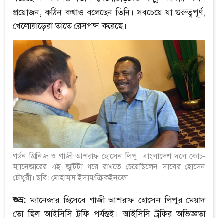
প্রয়োজন, কঠিন কথাও বলেছেন তিনি। সবচেয়ে যা গুরুত্বপূর্ণ,
খেলোয়াড়েরা তাতে রেসপন্স করেছে।
গর্ডন গ্রিনিজ ও গাজী আশরাফ হোসেন লিপু। বাংলাদেশ দলে কোচ-
ম্যানেজারের এই জুটিটা ধরে রাখতে চেয়েছিলেন সাবের হোসেন
চৌধুরী। ছবি: মোহাম্মদ ইসাম/ক্রিকইনফো।
শুভ্র:
ম্যানেজার হিসেবে গাজী আশরাফ হোসেন লিপুর মেয়াদ
তো ছিল আইসিসি ট্রফি পর্যন্তই। আইসিসি ট্রফির অভিজ্ঞতা