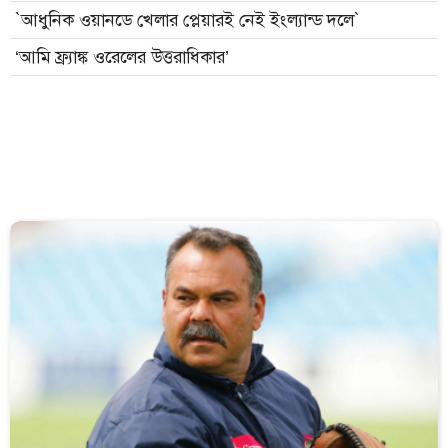
`আধুনিক ওয়ানডে খেলার প্লেয়ারই নেই ইংল্যান্ড দলে`
‘আমি ফ্র্যাঙ্ক ওরেলের উত্তরাধিকার’