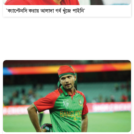
`ক্যাপ্টেনসি করায় আলাদা গর্ব খুঁজে পাইনি`