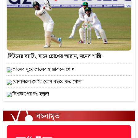
লিটনের ব্যাটিং মানে চোখের আরাম, মনের শান্তি
পেলের মুখে পেলের হাজারতম গোল
রোনালদো-মেসি: কোন বছরে কত গোল
বিশ্বকাপের রঙ হলুদ!