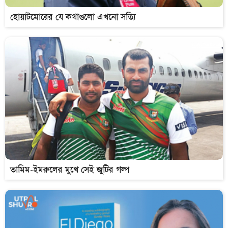
হোয়াটমোরের যে কথাগুলো এখনো সত্যি
তামিম-ইমরুলের মুখে সেই জুটির গল্প