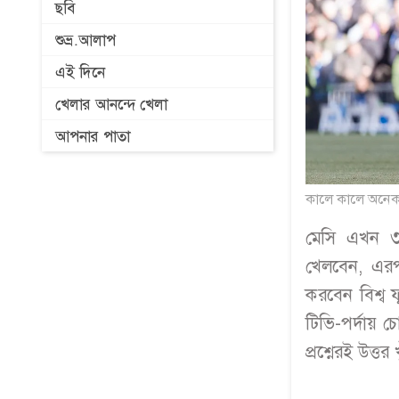
ছবি
শুভ্র.আলাপ
এই দিনে
খেলার আনন্দে খেলা
আপনার পাতা
কালে কালে অনেক
মেসি এখন ৩
খেলবেন, এরপ
করবেন বিশ্ব ফ
টিভি-পর্দায় 
প্রশ্নেরই উত্ত