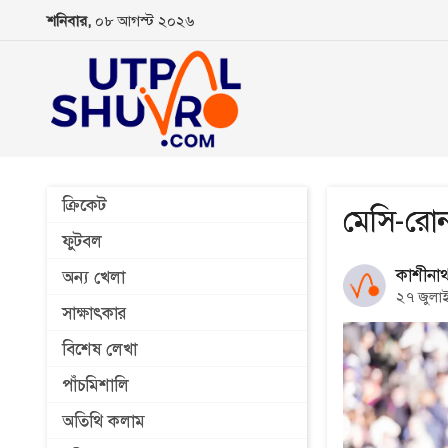
শনিবার,
০৮ আগস্ট ২০২৬
ক্রিকেট
মেসি-রো
ফুটবল
কাশীনাথ 
অন্য খেলা
২৭ জুলা
সাক্ষাৎকার
বিশেষ লেখা
পাঁচমিশালি
অতিথি কলাম