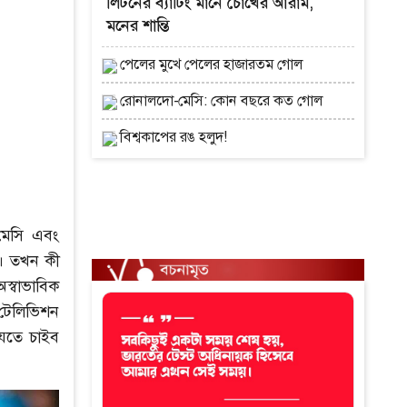
লিটনের ব্যাটিং মানে চোখের আরাম,
মনের শান্তি
পেলের মুখে পেলের হাজারতম গোল
রোনালদো-মেসি: কোন বছরে কত গোল
বিশ্বকাপের রঙ হলুদ!
মেসি এবং
য়। তখন কী
্বাভাবিক
 টেলিভিশন
যেতে চাইব