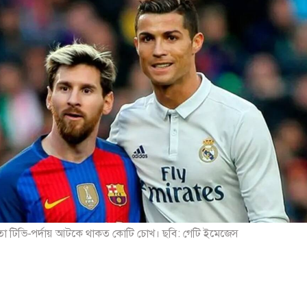
ো টিভি-পর্দায় আটকে থাকত কোটি চোখ। ছবি: গেটি ইমেজেস