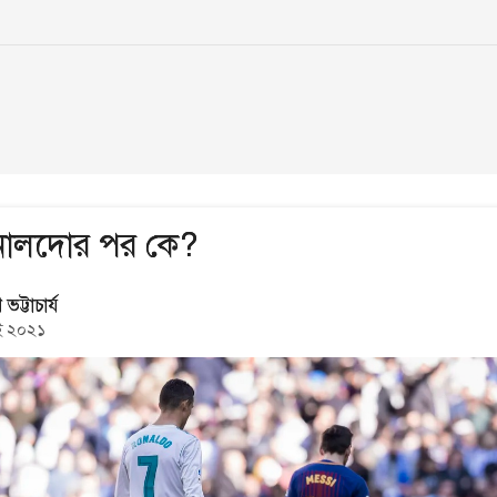
নালদোর পর কে?
ভট্টাচার্য
ই ২০২১