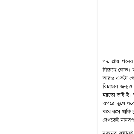
গত প্রায় পনে
গিয়েছে লোভ। অ
উৎপল শুভ্রর সেরা ৫
নেপথ্যের মা
আরও একটা গোল,
বিচারের জন্য
হয়তো তাই-ই। অ
ওপরে তুলে ধরে।
করে বসে থাকি 
দেখতেই মানসপট
নতুনের সন্ধান