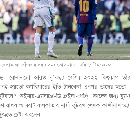
 বেলা হলো, তাঁদের যাওয়ার সময় তো সমাগত। ছবি: গেটি ইমেজেস
৪, রোনালদো আরও দু`বছর বেশি। ২০২২ বিশ্বকাপ তাঁর
রই হয়তো ক্যারিয়ারের ইতি টানবেন! এরপর তাঁদের মতো ক
ুটবলে? নেইমার-এমবাপ্পে-ডি ব্রুইনা-পেদ্রি...কাদের জন্য ঘুম
চোখ রাখব আমরা? কলকাতার নামী ফুটবল লেখক কাশীনাথ ভট্টাচ
র খুঁজতে চেষ্টা করলেন।