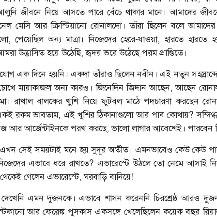
আলুনি জীবনে নিয়ে আসতে পারে বেঁচে থাকার মানে। আমাদের জীবন
েল মেসি আর ক্রিস্টিয়ানো রোনালদো। তাঁরা ছিলেন বলে আমাদের 
ো, পেয়েছিল অন্য মাত্রা। নিজেদের হেরে-যাওয়া, হারতে হারতে 
মরা উদ্ভাসিত হয়ে উঠেছি, হৃদয় ভরে উঠেছে পরম প্রাপ্তিতে।
্তিযোগ এক দিনে হয়নি। একদা তাঁরাও ছিলেন নবীন। এই নতুন সহস্রাব্দ
োখে মায়াকাজল অন্য কারও। জিনেদিন জিদান আছেন, আছেন রোনা
িমা। রাখাল বালকের খুশি নিয়ে ফুটবল মাঠে পদচারণা করছেন রোন
ই রকম ভাবতাম, এই খুশির ঠিকানাগুলো আর পাব কোথায়? সন্দিগ্
গিজ আর আর্জেন্টাইনকে পরখ করছে, ভালো লাগার আবেশেই। পারবেন ক
এখন সেই সময়টাই মনে হয় সুদূর অতীত। এমনভাবেও কেউ কেউ পার
িজেদের এভাবে ধরে রাখতে? এভারেস্টে উঠলে তো নেমে আসাই নি
 থেকেই গেলেন এভারেস্টে, ঘরবাড়ি বানিয়ে!
 দেখেনি এমন দুজনকে। এভাবে শাসন করেননি চিরশ্রেষ্ঠ আরও দু
্টেফানো আর ফেরেঙ্ক পুসকাস একসঙ্গে খেলেছিলেন কয়েক বছর রিয়াল 