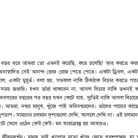
র বছর ধরে আমরা তো এমনই করেছি, করে চলেছি! আর করতে কর
নাস্বাদিত সেই আনন্দ রোজ রোজ পেতে পেতে। একটা ড্রিবল, একটা 
শরাফি
আশরাফুলের কাছে খোলা চিঠি
 একটা মুহূর্ত। বলা হয়, সমকাল নাকি ঠিকঠাক বিচার করতে পার
ও সময় জরুরি। যখন তাঁরা থাকবেন না, আসল বিচার নাকি তখনই কর
বসরের বছরের পর বছর যখন কেটে যায়, স্মৃতিই নাকি আসল বিচারের 
 আমরা, নশ্বর মানুষ, খুঁজে পাই অবিনশ্বরদের। তাঁদের পায়ের কাছে 
চুপচাপ। সামনের চলমান দৃশ্যগুলো দেখি, আসলে দেখি না। ওই চলমা
ে ভেসে ওঠেন কেউ কেউ। মন ভারাক্রান্ত হয় আবারও।
ই জীবনদর্শন। মানুষ তাই খ্যাপার মতো খুঁজে ফেরে পরশপাথর, যা ছ