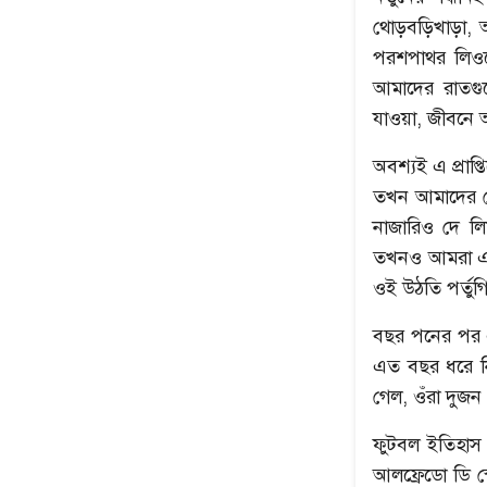
থোড়বড়িখাড়া, 
পরশপাথর লিওন
আমাদের রাতগুল
যাওয়া, জীবনে আ
অবশ্যই এ প্রাপ
তখন আমাদের চ
নাজারিও দে ল
তখনও আমরা এক
ওই উঠতি পর্তু
বছর পনের পর 
এত বছর ধরে ন
গেল, ওঁরা দুজন
ফুটবল ইতিহাস
আলফ্রেডো ডি স