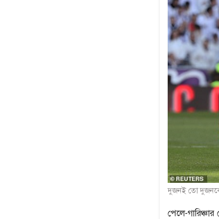
দুজনই তো দুজনকে
পেলে-গারিঞ্চার