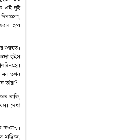
ে এই দুই
দিনগুলো,
হয়রান হয়ে
ের শুরুতে।
লদো লুইস
ালদিনহো।
ধ মন তখন
ি তাঁরা?
েন নাকি,
য়ম। দেখা
জন কখনও।
মাদ্রিদে,