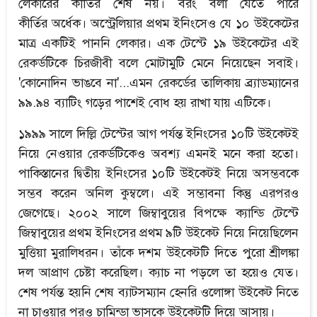
লেকারের কীর্তির শেষ নয়। বরং বলা যেতে পারে
কীর্তির অর্ধেক। অস্ট্রেলিয়ার প্রথম ইনিংসেও যে ১০ উইকেটের
মাত্র একটিই পাননি লেকার। এক টেস্টে ১৯ উইকেটের এই
রেকর্ডটিকে চিরজীবী বলে মোটামুটি মেনে নিয়েছেন সবাই।
'কোনোদিন ভাঙবে না'...এমন রেকর্ডের তালিকায় ব্র্যাডম্যানের
৯৯.৯৪ ব্যাটিং গড়ের পাশেই বোধ হয় রাখা যায় এটিকে।
১৯৯৯ সালে দিল্লি টেস্টের আগ পর্যন্ত ইনিংসের ১০টি উইকেটই
নিয়ে নেওয়ার রেকর্ডটিকেও অবশ্য এমনই মনে করা হতো।
পাকিস্তানের দ্বিতীয় ইনিংসের ১০টি উইকেটই নিয়ে অসম্ভবকে
সম্ভব করেন অনিল কুম্বলে। এই সম্ভাবনা কিন্তু এরপরও
জেগেছে। ২০০২ সালে জিম্বাবুয়ের বিপক্ষে ক্যান্ডি টেস্টে
জিম্বাবুয়ের প্রথম ইনিংসের প্রথম ৯টি উইকেট নিয়ে নিয়েছিলেন
মুত্তিয়া মুরালিধরন। তাঁকে দশম উইকেটটি দিতে পুরো শ্রীলঙ্কা
দল আপ্রাণ চেষ্টা করেছিল। ক্যাচ না পড়লে তা হয়েও যেত।
শেষ পর্যন্ত হয়নি শেষ ব্যাটসম্যান হেনরি ওলোঙ্গা উইকেট নিতে
না চাওয়ার পরও চামিন্ডা ভাসকে উইকেটটি দিয়ে আসায়।