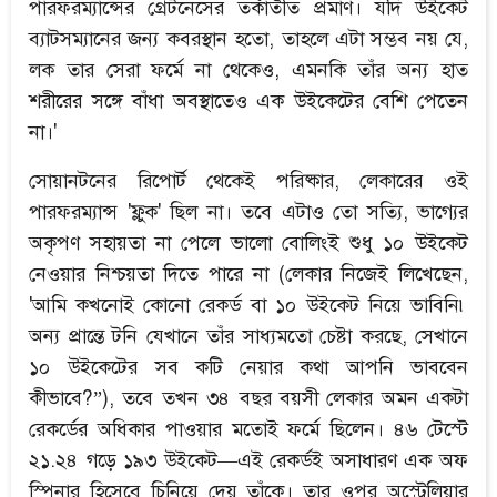
পারফরম্যান্সের গ্রেটনেসের তর্কাতীত প্রমাণ। যদি উইকেট
ব্যাটসম্যানের জন্য কবরস্থান হতো, তাহলে এটা সম্ভব নয় যে,
লক তার সেরা ফর্মে না থেকেও, এমনকি তাঁর অন্য হাত
শরীরের সঙ্গে বাঁধা অবস্থাতেও এক উইকেটের বেশি পেতেন
না।'
সোয়ানটনের রিপোর্ট থেকেই পরিষ্কার, লেকারের ওই
পারফরম্যান্স 'ফ্লুক' ছিল না। তবে এটাও তো সত্যি, ভাগ্যের
অকৃপণ সহায়তা না পেলে ভালো বোলিংই শুধু ১০ উইকেট
নেওয়ার নিশ্চয়তা দিতে পারে না (লেকার নিজেই লিখেছেন,
'আমি কখনোই কোনো রেকর্ড বা ১০ উইকেট নিয়ে ভাবিনি৷
অন্য প্রান্তে টনি যেখানে তাঁর সাধ্যমতো চেষ্টা করছে, সেখানে
১০ উইকেটের সব কটি নেয়ার কথা আপনি ভাববেন
কীভাবে?”), তবে তখন ৩৪ বছর বয়সী লেকার অমন একটা
রেকর্ডের অধিকার পাওয়ার মতোই ফর্মে ছিলেন। ৪৬ টেস্টে
২১.২৪ গড়ে ১৯৩ উইকেট—এই রেকর্ডই অসাধারণ এক অফ
স্পিনার হিসেবে চিনিয়ে দেয় তাঁকে। তার ওপর অস্ট্রেলিয়ার