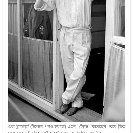
ওল্ড ট্রাফোর্ড টেস্টের পরও হয়তো এমন `টোস্ট` করেছেন, তবে জিম