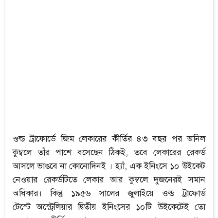
ওল্ড ট্রাফোর্ডে জিম লেকারের কীর্তির ৪৩ বছর পর অনিল
কুম্বলে তাঁর পাশে বসেছেন ঠিকই, তবে লেকারের রেকর্ড
আসলে ভাঙবে না কোনোদিনই । হ্যাঁ, এক ইনিংসে ১০ উইকেট
নেওয়ার রেকর্ডটিতে লেকার আর কুম্বলে দুজনেরই সমান
অধিকার। কিন্তু ১৯৫৬ সালের জুলাইয়ে ওল্ড ট্রাফোর্ড
টেস্টে অস্ট্রেলিয়ার দ্বিতীয় ইনিংসের ১০টি উইকেটেই তো