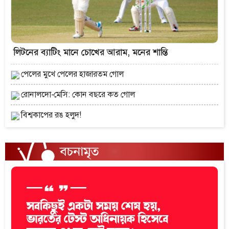
লিটনের ব্যাটিং মানে চোখের আরাম, মনের শান্তি
পেলের মুখে পেলের হাজারতম গোল
রোনালদো-মেসি: কোন বছরে কত গোল
বিশ্বকাপের রঙ হলুদ!