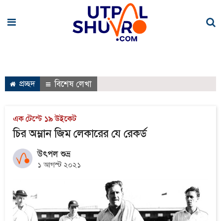
প্রচ্ছদ
বিশেষ লেখা
এক টেস্টে ১৯ উইকেট
চির অম্লান জিম লেকারের যে রেকর্ড
উৎপল শুভ্র
১ আগস্ট ২০২১