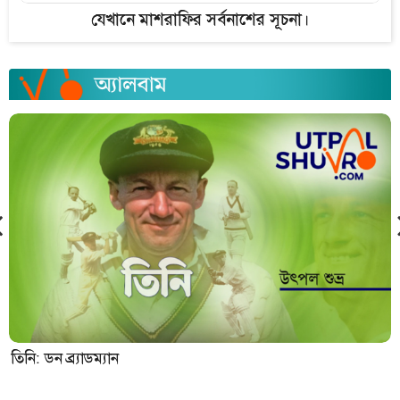
যেখানে মাশরাফির সর্বনাশের সূচনা।
তিনি: ডন ব্র্যাডম্যান