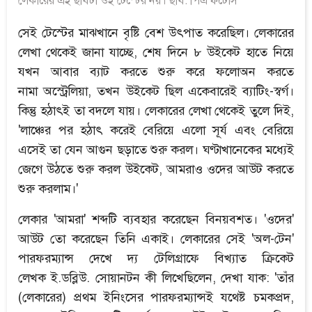
লেকারের এই ছবিটা ওই টেস্টের নয়। ছবি: পিএ ফটোস
সেই টেস্টের মাঝখানে বৃষ্টি বেশ উৎপাত করেছিল। লেকারের
লেখা থেকেই জানা যাচ্ছে, শেষ দিনে ৮ উইকেট হাতে নিয়ে
যখন আবার ব্যাট করতে শুরু করে ফলোঅন করতে
নামা অস্ট্রেলিয়া, তখন উইকেট ছিল একেবারেই ব্যাটিং-স্বর্গ।
কিন্তু হঠাৎই তা বদলে যায়। লেকারের লেখা থেকেই তুলে দিই,
'লাঞ্চের পর হঠাৎ করেই বেরিয়ে এলো সূর্য এবং বেরিয়ে
এসেই তা যেন আগুন ছড়াতে শুরু করল। ঘণ্টাখানেকের মধ্যেই
জেগে উঠতে শুরু করল উইকেট, আমরাও ওদের আউট করতে
শুরু করলাম।'
লেকার 'আমরা' শব্দটি ব্যবহার করেছেন বিনয়বশত। 'ওদের'
আউট তো করেছেন তিনি একাই। লেকারের সেই 'অল-টেন'
পারফরম্যান্স দেখে দ্য টেলিগ্রাফে বিখ্যাত ক্রিকেট
লেখক ই.ডব্লিউ. সোয়ানটন কী লিখেছিলেন, দেখা যাক: 'তাঁর
(লেকারের) প্রথম ইনিংসের পারফরম্যান্সই যথেষ্ট চমকপ্রদ,