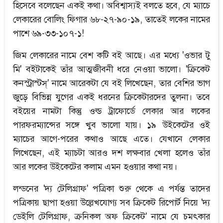
হিসেবে বলেছেন একই কথা। অবিশ্বাস্যই বলতে হবে, যে ম্যাচে
লেকারের বোলিং ফিগার ৬৮-২৭-৯০-১৯, তাতেই লকের নামের
পাশে ৬৯-৩৩-১০৭-১!
জিম লেকারের নামে বেশ কটি বই আছে। এর মধ্যে 'ওভার টু
মি' বইটাকেই তাঁর আত্মজীবনী ধরে নেওয়া ভালো। 'ক্রিকেট
কনস্ট্রাস্টস্' নামে আরেকটা যে বই লিখেছেন, তার বেশির ভাগ
জুড়ে বিভিন্ন যুগের একই ধরনের ক্রিকেটারদের তুলনা। তবে
বইয়ের নামটা কিন্তু ওল্ড ট্রাফোর্ডে লেকার আর লকের
পারফরম্যান্সের সঙ্গে খুব ভালো যায়। ১৯ উইকেটের ওই
ম্যাচের আগে-পরের কথাও আছে এতে। যেখানে লেকার
লিখেছেন, এই ম্যাচটা আরও দশ লক্ষবার খেলা হলেও তাঁর
আর লকের উইকেটের কলাম এমন হওয়ার কথা নয়।
লন্ডনের 'দ্য টেলিগ্রাফ' পত্রিকা শুরু থেকে এ পর্যন্ত তাদের
পত্রিকায় ছাপা হওয়া উল্লেখযোগ্য সব ক্রিকেট রিপোর্ট নিয়ে 'দ্য
ডেইলি টেলিগ্রাফ, ক্রনিকল অফ ক্রিকেট' নামে যে চমৎকার