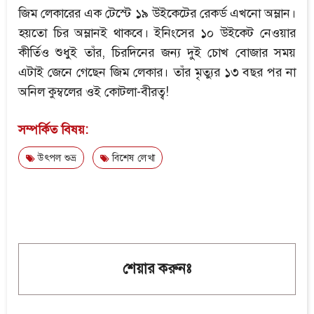
জিম লেকারের এক টেস্টে ১৯ উইকেটের রেকর্ড এখনো অম্লান।
হয়তো চির অম্লানই থাকবে। ইনিংসের ১০ উইকেট নেওয়ার
কীর্তিও শুধুই তাঁর, চিরদিনের জন্য দুই চোখ বোজার সময়
এটাই জেনে গেছেন জিম লেকার। তাঁর মৃত্যুর ১৩ বছর পর না
অনিল কুম্বলের ওই কোটলা-বীরত্ব!
সম্পর্কিত বিষয়:
উৎপল শুভ্র
বিশেষ লেখা
শেয়ার করুনঃ