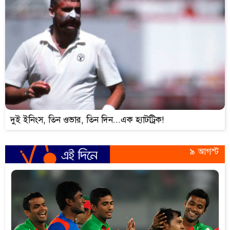
দুই ইনিংস, তিন ওভার, তিন দিন...এক হ্যাটট্রিক!
৯ আগস্ট