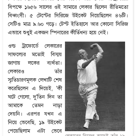
বিপক্ষে ১৬৫৬ সালের ওই সামারে লেকার ছিলেন রীতিমতো
বিধ্বংসী। ৫ টেস্টের সিরিজে উইকেট নিয়েছিলেন ৪৬টি।
সেটিও মাত্র ৯.৬০ গড়ে। টেস্ট ইতিহাসে আর কোনো সিরিজ
এভাবে শুধুই একজন স্পিনারের কীর্তিধন্য হয়ে নেই।
ওল্ড ট্রাফোর্ডে লেকারের
সাফল্যের মতোই বিস্ময়
জাগায় লকের ব্যর্থতা।
লেকারও তাঁর
স্মৃতিচারণমূলক লেখাটি শেষ
করেছিলেন এ দিয়েই, 'কী
ঘটে গেলো, দু'তিন দিন তা
আমাকে তেমন নাড়া
দেয়নি। এরপর যখন এ
নিয়ে ভেবেছি, ১৯ উইকেট
পেয়েছিলাম এটা ভেবে
লেকারের নিজের কাছেই তাঁর ১৯