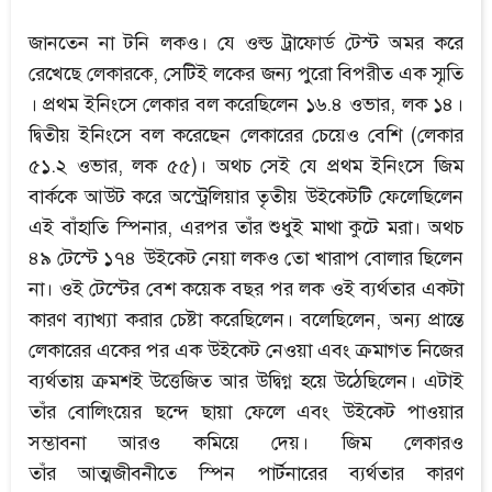
জানতেন না টনি লকও। যে ওল্ড ট্রাফোর্ড টেস্ট অমর করে
রেখেছে লেকারকে, সেটিই লকের জন্য পুরো বিপরীত এক স্মৃতি
। প্রথম ইনিংসে লেকার বল করেছিলেন ১৬.৪ ওভার, লক ১৪।
দ্বিতীয় ইনিংসে বল করেছেন লেকারের চেয়েও বেশি (লেকার
৫১.২ ওভার, লক ৫৫)। অথচ সেই যে প্রথম ইনিংসে জিম
বার্ককে আউট করে অস্ট্রেলিয়ার তৃতীয় উইকেটটি ফেলেছিলেন
এই বাঁহাতি স্পিনার, এরপর তাঁর শুধুই মাথা কুটে মরা। অথচ
৪৯ টেস্টে ১৭৪ উইকেট নেয়া লকও তো খারাপ বোলার ছিলেন
না। ওই টেস্টের বেশ কয়েক বছর পর লক ওই ব্যর্থতার একটা
কারণ ব্যাখ্যা করার চেষ্টা করেছিলেন। বলেছিলেন, অন্য প্রান্তে
লেকারের একের পর এক উইকেট নেওয়া এবং ক্রমাগত নিজের
ব্যর্থতায় ক্রমশই উত্তেজিত আর উদ্বিগ্ন হয়ে উঠেছিলেন। এটাই
তাঁর বোলিংয়ের ছন্দে ছায়া ফেলে এবং উইকেট পাওয়ার
সম্ভাবনা আরও কমিয়ে দেয়। জিম লেকারও
তাঁর আত্মজীবনীতে স্পিন পার্টনারের ব্যর্থতার কারণ