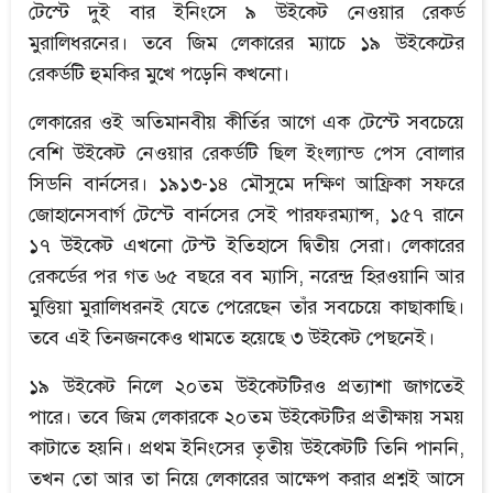
টেস্টে দুই বার ইনিংসে ৯ উইকেট নেওয়ার রেকর্ড
মুরালিধরনের। তবে জিম লেকারের ম্যাচে ১৯ উইকেটের
রেকর্ডটি হুমকির মুখে পড়েনি কখনো।
লেকারের ওই অতিমানবীয় কীর্তির আগে এক টেস্টে সবচেয়ে
বেশি উইকেট নেওয়ার রেকর্ডটি ছিল ইংল্যান্ড পেস বোলার
সিডনি বার্নসের। ১৯১৩-১৪ মৌসুমে দক্ষিণ আফ্রিকা সফরে
জোহানেসবার্গ টেস্টে বার্নসের সেই পারফরম্যান্স, ১৫৭ রানে
১৭ উইকেট এখনো টেস্ট ইতিহাসে দ্বিতীয় সেরা। লেকারের
রেকর্ডের পর গত ৬৫ বছরে বব ম্যাসি, নরেন্দ্র হিরওয়ানি আর
মুত্তিয়া মুরালিধরনই যেতে পেরেছেন তাঁর সবচেয়ে কাছাকাছি।
তবে এই তিনজনকেও থামতে হয়েছে ৩ উইকেট পেছনেই।
১৯ উইকেট নিলে ২০তম উইকেটটিরও প্রত্যাশা জাগতেই
পারে। তবে জিম লেকারকে ২০তম উইকেটটির প্রতীক্ষায় সময়
কাটাতে হয়নি। প্রথম ইনিংসের তৃতীয় উইকেটটি তিনি পাননি,
তখন তো আর তা নিয়ে লেকারের আক্ষেপ করার প্রশ্নই আসে