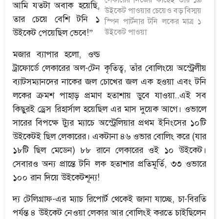
আমি যতটা অবাক হয়েছি,
উইকেট পাওয়ার চেয়েও বড় বিস্ময়
তার চেয়ে বেশি টনি ১
স্পিন পার্টনার টনি লকের মাত্র ১
উইকেট পাওয়া
উইকেট পেয়েছিল ভেবে!”
মজার ব্যাপার হলো, ওল্ড
ট্রাফোর্ডে লেকারের অল-টেন কৃতিত্ব, তাঁর বোলিংয়ে অস্ট্রেলীয়
ব্যাটসম্যানদের নাকের জল চোখের জল এক হওয়া এবং টনি
লকের ক্রমশ পাহাড় প্রমাণ হতাশায় ডুবে যাওয়া..এই সব
কিছুরই ড্রেস রিহার্সাল হয়েছিল এর মাস দুয়েক আগে। ওভালে
সারের বিপক্ষে ট্যুর ম্যাচে অস্ট্রেলিয়ার প্রথম ইনিংসের ১০টি
উইকেটই ছিল লেকারের। একটানা ৪৬ ওভার বোলিং করে (যার
১৮টি ছিল মেডেন) ৮৮ রানে লেকারের ওই ১০ উইকেট।
সেবারও অন্য প্রান্তে টনি লক হতাশার প্রতিমূর্তি, ৩৩ ওভারে
১০০ রান দিয়ে উইকেটশূন্য!
দ্য টেলিগ্রাফ-এর ম্যাচ রিপোর্ট থেকেই জানা যাচ্ছে, চা-বিরতি
পর্যন্ত ৪ উইকেট নেওয়া লেকার আর বোলিংই করতে চাইছিলেন