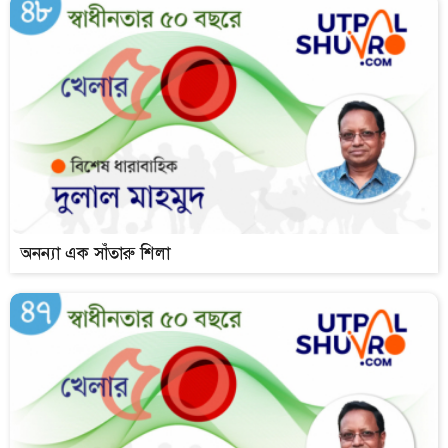
অনন্যা এক সাঁতারু শিলা