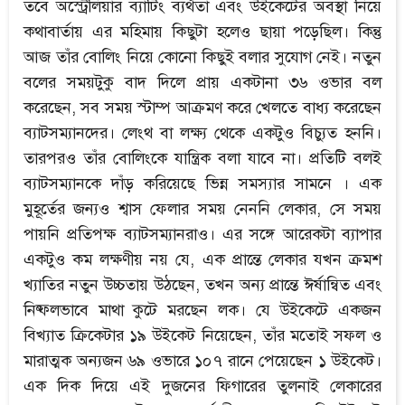
তবে অস্ট্রেলিয়ার ব্যাটিং ব্যর্থতা এবং উইকেটের অবস্থা নিয়ে
কথাবার্তায় এর মহিমায় কিছুটা হলেও ছায়া পড়েছিল। কিন্তু
আজ তাঁর বোলিং নিয়ে কোনো কিছুই বলার সুযোগ নেই। নতুন
বলের সময়টুকু বাদ দিলে প্রায় একটানা ৩৬ ওভার বল
করেছেন, সব সময় স্টাম্প আক্রমণ করে খেলতে বাধ্য করেছেন
ব্যাটসম্যানদের। লেংথ বা লক্ষ্য থেকে একটুও বিচ্যুত হননি।
তারপরও তাঁর বোলিংকে যান্ত্রিক বলা যাবে না। প্রতিটি বলই
ব্যাটসম্যানকে দাঁড় করিয়েছে ভিন্ন সমস্যার সামনে । এক
মুহূর্তের জন্যও শ্বাস ফেলার সময় নেননি লেকার, সে সময়
পায়নি প্রতিপক্ষ ব্যাটসম্যানরাও। এর সঙ্গে আরেকটা ব্যাপার
একটুও কম লক্ষণীয় নয় যে, এক প্রান্তে লেকার যখন ক্রমশ
খ্যাতির নতুন উচ্চতায় উঠছেন, তখন অন্য প্রান্তে ঈর্ষান্বিত এবং
নিষ্ফলভাবে মাথা কুটে মরছেন লক। যে উইকেটে একজন
বিখ্যাত ক্রিকেটার ১৯ উইকেট নিয়েছেন, তাঁর মতোই সফল ও
মারাত্মক অন্যজন ৬৯ ওভারে ১০৭ রানে পেয়েছেন ১ উইকেট।
এক দিক দিয়ে এই দুজনের ফিগারের তুলনাই লেকারের