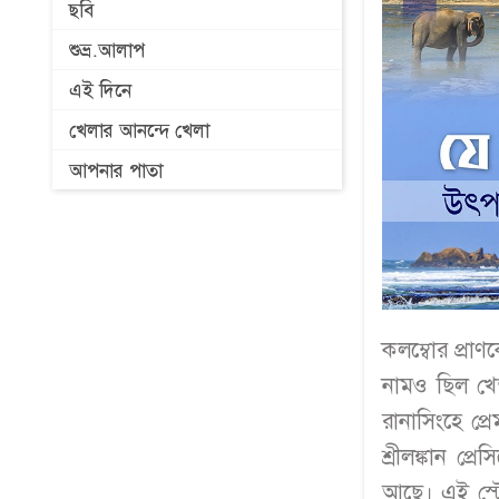
ছবি
শুভ্র.আলাপ
এই দিনে
খেলার আনন্দে খেলা
আপনার পাতা
কলম্বোর প্রাণ
নামও ছিল খে
রানাসিংহে প্
শ্রীলঙ্কান প্
আছে। এই স্টেড