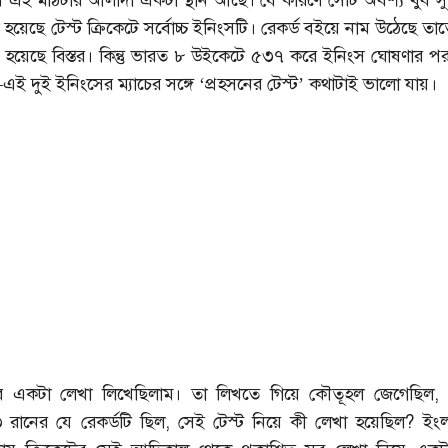
সে এই মাঠটার আলাদা একটা স্থান আছে। যে কারণে সেটি অবশ্য খুব 
য়েছে টেস্ট ক্রিকেটে সর্বোচ্চ ইনিংসটি। রেকর্ড বইয়ে নাম উঠেছে তাতে,
 হয়েছে বিস্তর। কিন্তু ভারত ৮ উইকেটে ৫৩৭ করে ইনিংস ঘোষণার পর শ্
দুই ইনিংসের ম্যাচের সঙ্গে ‘প্রহসনের টেস্ট’ কথাটাই ভালো যায়।
র একটা লেখা লিখেছিলাম। তা লিখতে গিয়ে কৌতূহল জেগেছিল
৩ রানের যে রেকর্ডটি ছিল, সেই টেস্ট নিয়ে কী লেখা হয়েছিল? ইংল্যা