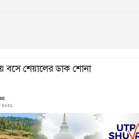
সায় বসে শেয়ালের ডাক শোনা
ভ্র
িল ২০২১