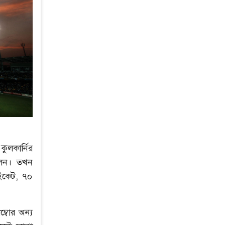
ুলকার্নির
িলেন। তখন
উইকেট, ৭০
ম্বোর অন্য