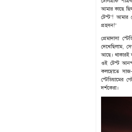
টেলিগ্রাফ পত্
আমার কাছে ছিল।
টেস্ট’! আমার
প্রহসন!’
প্রেমাদাসা স্
দেখেছিলাম, সে
আছে। থাকারই ক
ওই টেস্ট আনন
কলম্বোতে সাজ
স্টেডিয়ামের গ
দর্শকেরা।