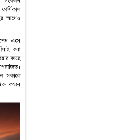
কটা সংকলন
ফার্সিকাল
বছর আগেও
্বশেষ এসে
াঁধাই করা
িয়ার কাছে
অপরাজিত।
িন সকালে
শুরু করেন