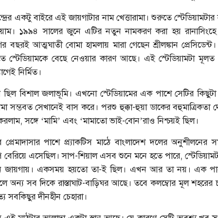
ন্দ্রের একটু বাইরে এই জায়গাটার নাম খেত্তারামা। শুরুতে স্টেডিয়ামটা
টেডিয়াম। ১৯৯৪ সালের জুনে এটির নতুন নামকরণ করা হয় রানাসিংহে প
র বছরই আত্মঘাতী বোমা হামলায় মারা গেছেন শ্রীলঙ্কান প্রেসিডেন্ট। ত
 স্টেডিয়ামকে বেছে নেওয়ার কারণ আছে। এই স্টেডিয়ামটা মূলত 
োগেই নির্মিত।
ছিল বিশাল জলাভূমি। এখনো স্টেডিয়ামের এক পাশে সেটির কিছুটা
মা সম্ভবত সেখানেই বাস করে। পরশু হুক্কা-হুয়া ডাকের বহুমাত্রিকতা 
শরাফি
আশরাফুলের কাছে খোলা চিঠি
করলাম, সঙ্গে ‘মামি’ এবং ‘মামাতো ভাই-বোন’রাও নিশ্চয়ই ছিল।
র প্রেমাদাসার পাশে প্র্যাকটিস মাঠে বাংলাদেশ দলের অনুশীলনের
 বেরিয়ে এসেছিল। সাপ-শিয়াল এসব শুনে মনে হতে পারে, স্টেডিয়াম
ন জায়গায়। একসময় হয়তো তা-ই ছিল। এখন আর তা নয়। এক পাশ
লে অন্য সব দিকে রাস্তাঘাট-বাড়িঘর আছে। তবে কলম্বোর মূল শহরের চ
ত্য সবকিছুর দীনহীন চেহারা।