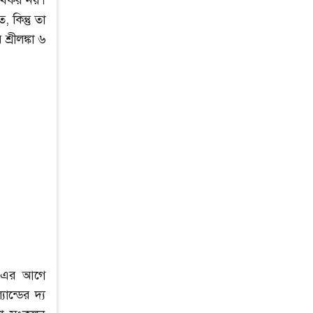
সুখকর নয়।
 কিন্তু তা
রীলঙ্কা ৬
, এর আগে
ন্ডের দ্য