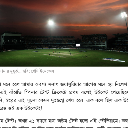
া নামার মুহূর্ত... ছবি: গেটি ইমেজেস
া মনে হলে আমার অবশ্য সনাৎ জয়াসুরিয়ার আগেও মনে হয় নিলেশ ক
ই বাঁহাতি স্পিনার টেস্ট ক্রিকেটে প্রথম বলেই উইকেট পেয়েছ
ি, স্বপ্নের এই সূচনা কেমন দুঃস্বপ্নে শেষ হবে! এক বলে ছিল এক 
রেও ওই এক উইকেটই!
ম টেস্ট। অথচ ২১ বছরে মাত্র অষ্টম টেস্ট হচ্ছে এই স্টেডিয়ামে। কল