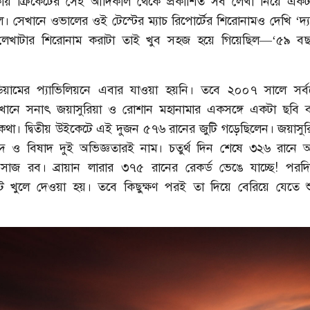
রিকায় ক্রিকেটের সেই আদিকাল থেকে প্রকাশিত সব লেখা নিয়ে এ
 সেখানে ওভালের ওই টেস্টের ম্যাচ রিপোর্টের শিরোনামও দেখি ‘দ্য 
 লেখাটার শিরোনাম করাটা তাই খুব সহজ হয়ে গিয়েছিল—‘৫৯ 
টেডিয়ামের প্যাভিলিয়নে এবার যাওয়া হয়নি। তবে ২০০৭ সালে সর
খানে সনাৎ জয়াসুরিয়া ও রোশান মহানামার একসঙ্গে একটা ছবি ব
থা। দ্বিতীয় উইকেটে এই দুজন ৫৭৬ রানের জুটি গড়েছিলেন। জয়াসুর
্দ ও বিষাদ দুই অভিজ্ঞতারই নাম। চতুর্থ দিন শেষে ৩২৬ রানে 
-সাজ রব। ব্রায়ান লারার ৩৭৫ রানের রেকর্ড ভেঙে যাচ্ছে! পরদ
েট খুলে দেওয়া হয়। তবে কিছুক্ষণ পরই তা দিয়ে বেরিয়ে যেতে 