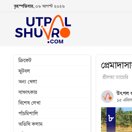
বৃহস্পতিবার,
০৬ আগস্ট ২০২৬
ক্রিকেট
প্রেমাদা
ফুটবল
শ্রীলঙ্কা ডায়েরি
অন্য খেলা
সাক্ষাৎকার
উৎপল শু
১৫ এপ্র
বিশেষ লেখা
পাঁচমিশালি
অতিথি কলাম