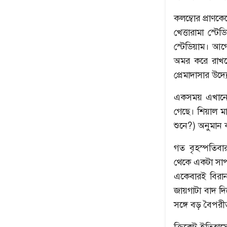
কলম্বোর প্রাণকে
খেত্তারামা স্
স্টেডিয়াম। আগে
অমর করে রাখতে
প্রেমাদাসার উদ্য
একসময় এখানে 
গেছে। শিয়াল মা
উৎপল শুভ্রর সেরা ৫
নেপথ্যের মা
শুনে?) অনুমান 
গত বৃহস্পতিবা
থেকে একটা সাপ
একেবারই বিরা
জায়গাটা বাদ দি
সঙ্গে বড় বৈপরী