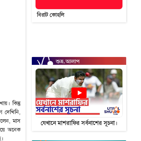
বিরাট কোহলি
য়। কিন্তু
 দেখিনি,
রলেন, মাস
যেখানে মাশরাফির সর্বনাশের সূচনা।
নিয়ে অনেক
ি।