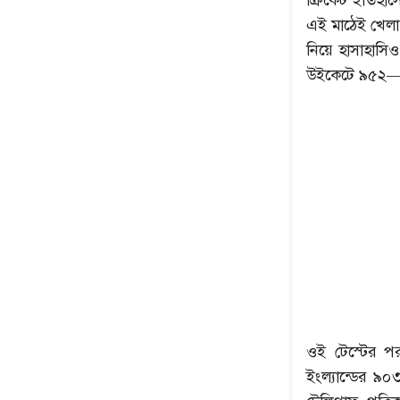
ক্রিকেট ইতিহা
এই মাঠেই খেলা হ
নিয়ে হাসাহাসিও
উইকেটে ৯৫২—এই 
ওই টেস্টের প
ইংল্যান্ডের ৯০