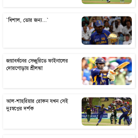
`ধিশাল, তোর জন্য...`
জয়াবর্ধনের সেঞ্চুরিতে ফাইনালের
দোরগোড়ায় শ্রীলঙ্কা
আল-শাহরিয়ার রোকন যখন সেই
দুঃস্বপ্নের দর্শক