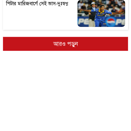
পিটার মারিজবার্গে সেই ভাস-দুঃস্বপ্ন
আরও পড়ুন