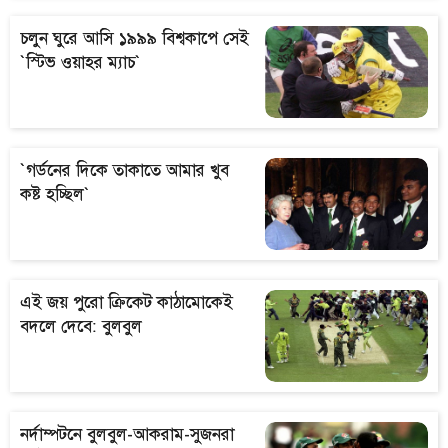
চলুন ঘুরে আসি ১৯৯৯ বিশ্বকাপে সেই
`স্টিভ ওয়াহর ম্যাচ`
`গর্ডনের দিকে তাকাতে আমার খুব
কষ্ট হচ্ছিল`
এই জয় পুরো ক্রিকেট কাঠামোকেই
বদলে দেবে: বুলবুল
নর্দাম্পটনে বুলবুল-আকরাম-সুজনরা