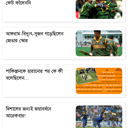
কেউ কাঁদেননি
আকরাম-বিদ্যুৎ-সুজন গড়েছিলেন
জেতার স্কোর
পাকিস্তানকে হারানোর পর কে কী
বলেছিলেন...
ধিশালের জন্যই জয়াবর্ধনে
আরেকবার!