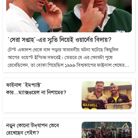
`সেরা সপ্তাহ`-এর স্মৃতি নিয়েই ওয়ার্নের বিদায়?
টেস্ট একাদশ থেকে বাদ পড়ার অভাবনীয় ঘটনা ঘটেছে কিছুদিন
আগের ওয়েস্ট ইন্ডিজ সফরেই। ভেতরে যে এর ক্ষোভটা পুষে
রেখেছিলেন, তা বোঝা গিয়েছিল ১৯৯৯ বিশ্বকাপের ফাইনাল শেষের
সংবাদ সম্মেলনে। অধিনায়ক স্টিভ ওয়াহকে পাশে নিয়ে অবসরের
ইঙ্গিতই তো দিয়েছিলেন শেন ওয়ার্ন! লর্ডসে সেই সংবাদ সম্মেলনে
ফাইনাল `ইমপ্যাক্ট`
উপস্থিত উৎপল শুভ্র এ নিয়ে যা লিখেছিলেন...
কার...ম্যাক্সওয়েল না নিশামের?
নতুন কোনো উদ্‌যাপন ভেবে
রেখেছেন গেইল?