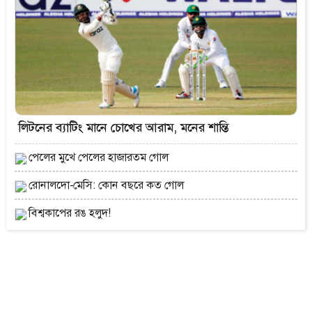
লিটনের ব্যাটিং মানে চোখের আরাম, মনের শান্তি
পেলের মুখে পেলের হাজারতম গোল
রোনালদো-মেসি: কোন বছরে কত গোল
বিশ্বকাপের রঙ হলুদ!