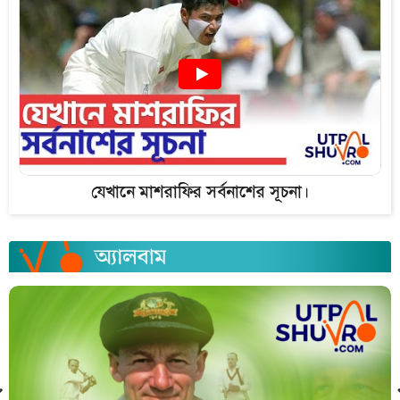
যেখানে মাশরাফির সর্বনাশের সূচনা।