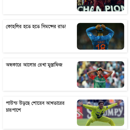
কোহলির হতে হতে সিমন্সের রাত!
অন্ধকারে আলোর রেখা মুস্তাফিজ
পাউন্ড উড়ছে শোয়েব আখতারের
চারপাশে