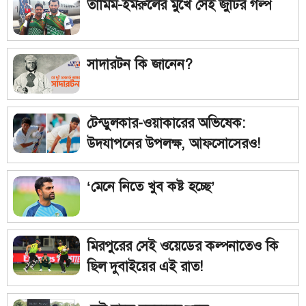
তামিম-ইমরুলের মুখে সেই জুটির গল্প
সাদারটন কি জানেন?
টেন্ডুলকার-ওয়াকারের অভিষেক:
উদযাপনের উপলক্ষ, আফসোসেরও!
‘মেনে নিতে খুব কষ্ট হচ্ছে’
মিরপুরের সেই ওয়েডের কল্পনাতেও কি
ছিল দুবাইয়ের এই রাত!