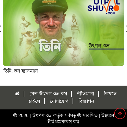
তিনি: ডন ব্র্যাডম্যান
কেন উৎপল শুভ্র.কম
নীতিমালা
লিখতে
চাইলে
যোগাযোগ
বিজ্ঞাপন
©
2026 |
উৎপল শুভ্র
কর্তৃক সর্বসত্ব
®
সংরক্ষিত | উন্নয়নে
ইমিথমেকারস.কম