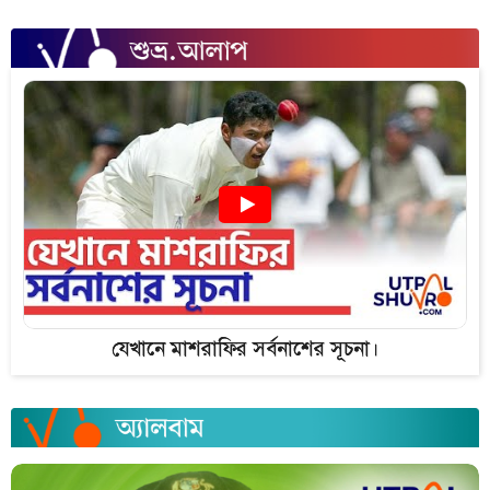
যেখানে মাশরাফির সর্বনাশের সূচনা।