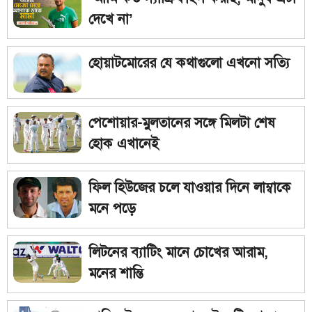
দেখে না’
হোয়াটমোরের যে কথাগুলো এখনো সত্যি
পেশোয়ার-মুলতানের সঙ্গে মিলটা শেষ
হোক এখানেই
ফিল হিউজের চলে যাওয়ার দিনে লাম্বাকে
মনে পড়ে
লিটনের ব্যাটিং মানে চোখের আরাম,
মনের শান্তি