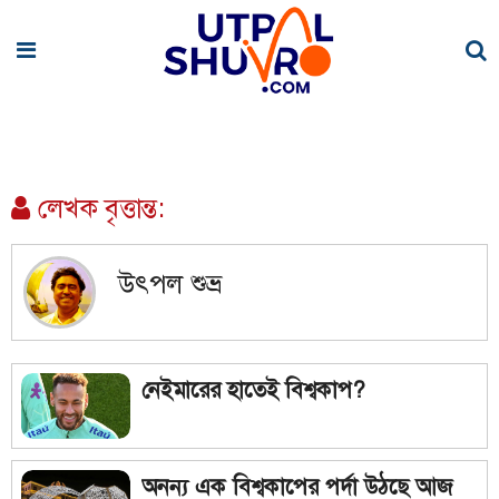
লেখক বৃত্তান্ত:
উৎপল শুভ্র
নেইমারের হাতেই বিশ্বকাপ?
অনন্য এক বিশ্বকাপের পর্দা উঠছে আজ