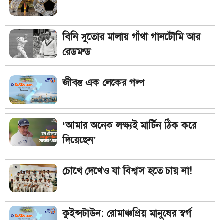
বিনি সুতোর মালায় গাঁথা গানটৌমি আর
রেডমন্ড
জীবন্ত এক লেকের গল্প
‘আমার অনেক লক্ষ্যই মার্টিন ঠিক করে
দিয়েছেন’
চোখে দেখেও যা বিশ্বাস হতে চায় না!
কুইন্সটাউন: রোমাঞ্চপ্রিয় মানুষের স্বর্গ