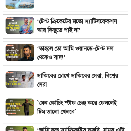
‘টেস্ট ক্রিকেটের মতো স্যাটিসফেকশন
আর কিছুতে পাই না’
‘তাহলে তো আমি ওয়ানডে-টেস্ট দল
থেকেও বাদ!’
সাকিবের চোখে সাকিবের সেরা, বিশ্বের
সেরা
`যেন কোচিং স্টাফ চেঞ্জ করে ফেললেই
টিম ভালো খেলবে`
‘আমি কত স্যাক্রিফাইস করছি, মানুষ এটা